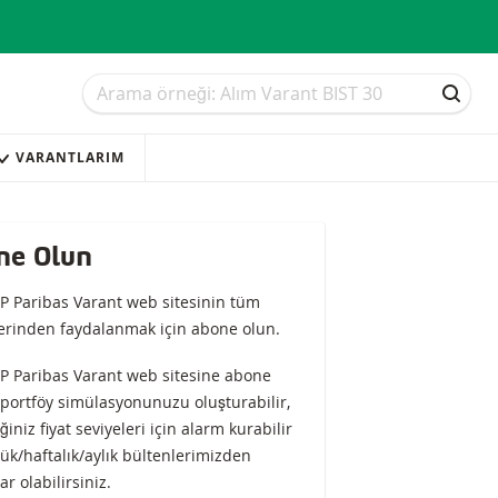
Arama
Arama
ARAM
VARANTLARIM
ne Olun
P Paribas Varant web sitesinin tüm
lerinden faydalanmak için abone olun.
P Paribas Varant web sitesine abone
 portföy simülasyonunuzu oluşturabilir,
ğiniz fiyat seviyeleri için alarm kurabilir
ük/haftalık/aylık bültenlerimizden
r olabilirsiniz.