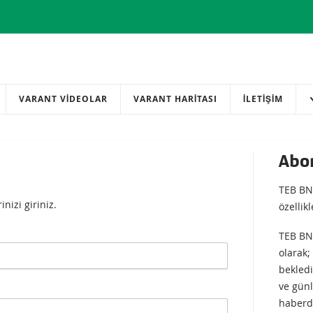
VARANT VİDEOLAR
VARANT HARİTASI
İLETIŞIM
Abo
TEB BN
inizi giriniz.
özellik
TEB BN
olarak;
bekledi
ve günl
haberda