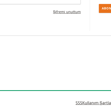
ABON
Şifremi unuttum
SSS
Kullanım Şartla