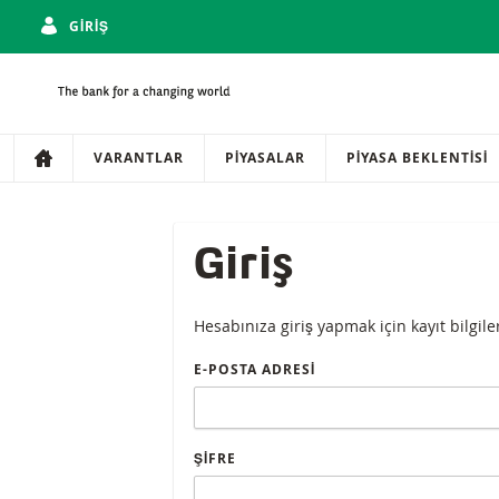
GIRIŞ
Gezinti
Sitede gezinti
VARANTLAR
PIYASALAR
PIYASA BEKLENTISI
Giriş
Hesabınıza giriş yapmak için kayıt bilgiler
E-POSTA ADRESI
ŞIFRE