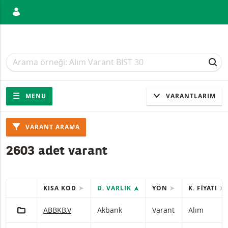
ANIŞ
Arama
Arama
ARA
Gezinti
Sitede gezinti
MENU
VARANTLARIM
Ürünler
VARANT ARAMA
2603 adet varant
KISA KOD
D. VARLIK
YÖN
K. FIYATI
HIZLI IŞLEMLER
(Seçilen) ürünleri içeren tablo.
PORTFÖY'E EKLE
Akbank Varant Alım Zararı durdurma seviyesiyle 110 ve
ABBKB.V
Akbank
Varant
Alım