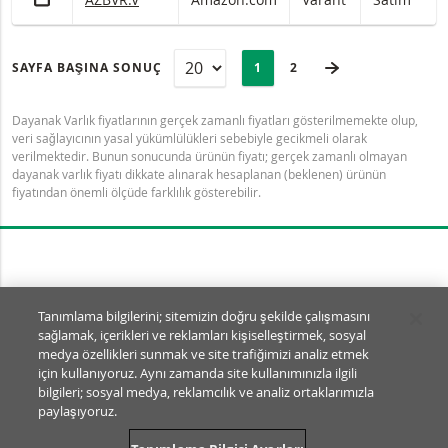
SAYFA
Selected:
SONRAKI SAYFA
SAYFA BAŞINA SONUÇ
PAGE
1
SON SAYFA
2
Dayanak Varlık fiyatlarının gerçek zamanlı fiyatları gösterilmemekte olup,
veri sağlayıcının yasal yükümlülükleri sebebiyle gecikmeli olarak
verilmektedir. Bunun sonucunda ürünün fiyatı; gerçek zamanlı olmayan
dayanak varlık fiyatı dikkate alınarak hesaplanan (beklenen) ürünün
fiyatından önemli ölçüde farklılık gösterebilir.
Tanımlama Bilgisi Ayarları
Tanımlama bilgilerini; sitemizin doğru şekilde çalışmasını
sağlamak, içerikleri ve reklamları kişiselleştirmek, sosyal
© BNP Paribas Markets 2026
medya özellikleri sunmak ve site trafiğimizi analiz etmek
SSS
Kullanım Şartları
için kullanıyoruz. Aynı zamanda site kullanımınızla ilgili
Yasal Dokümanlar ve Açıklamalar
Gizlilik
bilgileri; sosyal medya, reklamcılık ve analiz ortaklarımızla
paylaşıyoruz.
SA