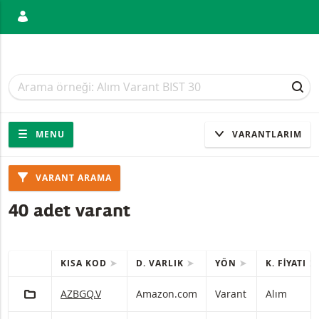
ANIŞ
Arama
Arama
ARA
Gezinti
Sitede gezinti
MENU
VARANTLARIM
Ürünler
VARANT ARAMA
40 adet varant
KISA KOD
D. VARLIK
YÖN
K. FIYATI
HIZLI IŞLEMLER
(Seçilen) ürünleri içeren tablo.
PORTFÖY'E EKLE
Amazon.com Varant Alım Zararı durdurma seviyesiyle 
AZBGQ.V
Amazon.com
Varant
Alım