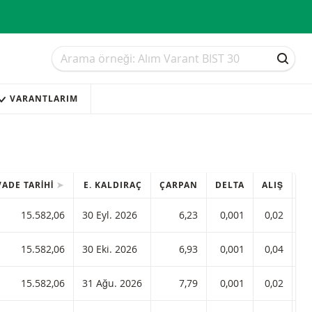
Arama
Arama
ARAM
VARANTLARIM
VADE TARIHI
E. KALDIRAÇ
ÇARPAN
DELTA
ALIŞ
SA
raç 6,23 ISIN koduyla:
15.582,06
30 Eyl. 2026
6,23
0,001
0,02
raç 6,93 ISIN koduyla:
15.582,06
30 Eki. 2026
6,93
0,001
0,04
raç 7,79 ISIN koduyla:
15.582,06
31 Ağu. 2026
7,79
0,001
0,02