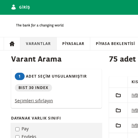
GIRIŞ
Gezinti
Sitede gezinti
VARANTLAR
PIYASALAR
PIYASA BEKLENTISI
Ürünler
Varant Arama
75 adet
1
ADET SEÇIM UYGULANMIŞTIR
KI
HIZLI IŞLE
BIST 30 INDEX
(Seçilen) ürü
PORTFÖY'
BIS
IV
Seçimleri sıfırlayın
PORTFÖY'
BIS
IVB
DAYANAK VARLIK SINIFI
PORTFÖY'
BIS
IVB
Pay
Endeks
PORTFÖY'