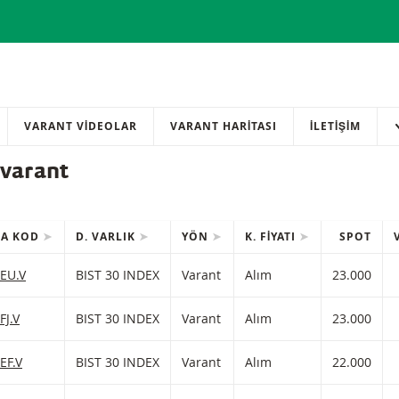
VARANT VİDEOLAR
VARANT HARİTASI
İLETIŞIM
 varant
SA KOD
D. VARLIK
YÖN
K. FIYATI
SPOT
MLER
nleri içeren tablo.
E EKLE
T 30 INDEX Varant Alım Zararı durdurma seviyesiyle 23.000 ve kaldı
BEU.V
BIST 30 INDEX
Varant
Alım
23.000
E EKLE
T 30 INDEX Varant Alım Zararı durdurma seviyesiyle 23.000 ve kaldı
FJ.V
BIST 30 INDEX
Varant
Alım
23.000
E EKLE
T 30 INDEX Varant Alım Zararı durdurma seviyesiyle 22.000 ve kaldı
EF.V
BIST 30 INDEX
Varant
Alım
22.000
E EKLE