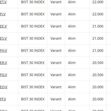
T 30 INDEX Varant Alım Zararı durdurma seviyesiyle 22.000 ve kaldı
ET.V
BIST 30 INDEX
Varant
Alım
22.000
E EKLE
T 30 INDEX Varant Alım Zararı durdurma seviyesiyle 22.000 ve kaldı
FI.V
BIST 30 INDEX
Varant
Alım
22.000
E EKLE
T 30 INDEX Varant Alım Zararı durdurma seviyesiyle 21.000 ve kaldı
EE.V
BIST 30 INDEX
Varant
Alım
21.000
E EKLE
T 30 INDEX Varant Alım Zararı durdurma seviyesiyle 21.000 ve kaldı
ES.V
BIST 30 INDEX
Varant
Alım
21.000
E EKLE
T 30 INDEX Varant Alım Zararı durdurma seviyesiyle 21.000 ve kaldı
FH.V
BIST 30 INDEX
Varant
Alım
21.000
E EKLE
T 30 INDEX Varant Alım Zararı durdurma seviyesiyle 20.500 ve kaldı
ER.V
BIST 30 INDEX
Varant
Alım
20.500
E EKLE
T 30 INDEX Varant Alım Zararı durdurma seviyesiyle 20.500 ve kaldı
FG.V
BIST 30 INDEX
Varant
Alım
20.500
E EKLE
T 30 INDEX Varant Alım Zararı durdurma seviyesiyle 20.000 ve kaldı
BEQ.V
BIST 30 INDEX
Varant
Alım
20.000
E EKLE
T 30 INDEX Varant Alım Zararı durdurma seviyesiyle 20.000 ve kaldı
FF.V
BIST 30 INDEX
Varant
Alım
20.000
E EKLE