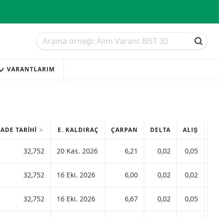
Arama
Arama
ARAM
VARANTLARIM
ADE TARIHI
E. KALDIRAÇ
ÇARPAN
DELTA
ALIŞ
SA
 6,21 ISIN koduyla:
32,752
20 Kas. 2026
6,21
0,02
0,05
 6,00 ISIN koduyla:
32,752
16 Eki. 2026
6,00
0,02
0,02
 6,67 ISIN koduyla:
32,752
16 Eki. 2026
6,67
0,02
0,05