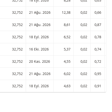
 8,28 ISIN koduyla:
32,752
18 Eyl. 2026
8,28
0,02
0,63
 12,38 ISIN koduyla:
32,752
21 Ağu. 2026
12,38
0,02
0,66
 8,61 ISIN koduyla:
32,752
21 Ağu. 2026
8,61
0,02
0,87
 6,52 ISIN koduyla:
32,752
18 Eyl. 2026
6,52
0,02
0,78
 5,37 ISIN koduyla:
32,752
16 Eki. 2026
5,37
0,02
0,74
 4,55 ISIN koduyla:
32,752
20 Kas. 2026
4,55
0,02
0,72
 6,02 ISIN koduyla:
32,752
21 Ağu. 2026
6,02
0,02
0,95
 4,63 ISIN koduyla:
32,752
18 Eyl. 2026
4,63
0,02
0,91