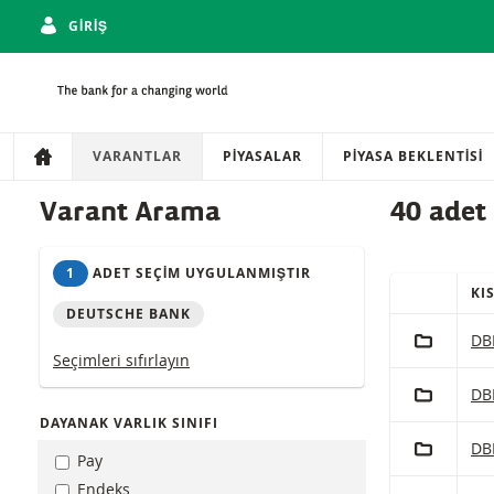
GIRIŞ
Gezinti
Sitede gezinti
VARANTLAR
PIYASALAR
PIYASA BEKLENTISI
Ürünler
Varant Arama
40 adet
1
ADET SEÇIM UYGULANMIŞTIR
KI
HIZLI IŞLE
DEUTSCHE BANK
(Seçilen) ürü
PORTFÖY'
Deu
DB
Seçimleri sıfırlayın
PORTFÖY'
Deu
DB
DAYANAK VARLIK SINIFI
PORTFÖY'
Deu
DB
Pay
Endeks
PORTFÖY'