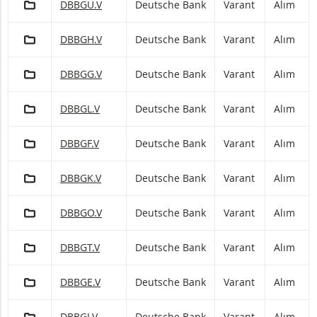
Deutsche Bank Varant Alım Zararı durdurma seviyesiyle
DBBGU.V
Deutsche Bank
Varant
Alım
PORTFÖY'E EKLE
Deutsche Bank Varant Alım Zararı durdurma seviyesiyle
DBBGH.V
Deutsche Bank
Varant
Alım
PORTFÖY'E EKLE
Deutsche Bank Varant Alım Zararı durdurma seviyesiyle
DBBGG.V
Deutsche Bank
Varant
Alım
PORTFÖY'E EKLE
Deutsche Bank Varant Alım Zararı durdurma seviyesiyle
DBBGL.V
Deutsche Bank
Varant
Alım
PORTFÖY'E EKLE
Deutsche Bank Varant Alım Zararı durdurma seviyesiyle
DBBGF.V
Deutsche Bank
Varant
Alım
PORTFÖY'E EKLE
Deutsche Bank Varant Alım Zararı durdurma seviyesiyle
DBBGK.V
Deutsche Bank
Varant
Alım
PORTFÖY'E EKLE
Deutsche Bank Varant Alım Zararı durdurma seviyesiyle
DBBGO.V
Deutsche Bank
Varant
Alım
PORTFÖY'E EKLE
Deutsche Bank Varant Alım Zararı durdurma seviyesiyle
DBBGT.V
Deutsche Bank
Varant
Alım
PORTFÖY'E EKLE
Deutsche Bank Varant Alım Zararı durdurma seviyesiyle
DBBGE.V
Deutsche Bank
Varant
Alım
PORTFÖY'E EKLE
Deutsche Bank Varant Alım Zararı durdurma seviyesiyle
DBBGJ.V
Deutsche Bank
Varant
Alım