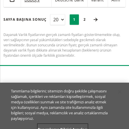
SAYFA
Selected:
SONRAKI SAYFA
SAYFA BAŞINA SONUÇ
PAGE
1
SON SAYFA
2
Dayanak Varlık fiyatlarının gerçek zamanlı fiyatları gösterilmemekte olup,
veri sağlayıcının yasal yükümlülükleri sebebiyle gecikmeli olarak
verilmektedir. Bunun sonucunda ürünün fiyatı; gerçek zamanlı olmayan
dayanak varlık fiyatı dikkate alınarak hesaplanan (beklenen) ürünün
fiyatından önemli ölçüde farklılık gösterebilir.
Tanımlama Bilgisi Ayarları
Tanımlama bilgilerini; sitemizin doğru şekilde çalışmasını
sağlamak, içerikleri ve reklamları kişiselleştirmek, sosyal
© BNP Paribas Markets 2026
medya özellikleri sunmak ve site trafiğimizi analiz etmek
SSS
Kullanım Şartları
için kullanıyoruz. Aynı zamanda site kullanımınızla ilgili
Yasal Dokümanlar ve Açıklamalar
Gizlilik
bilgileri; sosyal medya, reklamcılık ve analiz ortaklarımızla
paylaşıyoruz.
SA