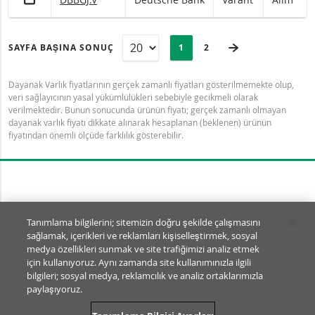
SAYFA
Selected:
SONRAKI SAYFA
SAYFA BAŞINA SONUÇ
PAGE
1
SON SAYFA
2
Dayanak Varlık fiyatlarının gerçek zamanlı fiyatları gösterilmemekte olup,
veri sağlayıcının yasal yükümlülükleri sebebiyle gecikmeli olarak
verilmektedir. Bunun sonucunda ürünün fiyatı; gerçek zamanlı olmayan
dayanak varlık fiyatı dikkate alınarak hesaplanan (beklenen) ürünün
fiyatından önemli ölçüde farklılık gösterebilir.
Tanımlama Bilgisi Ayarları
Tanımlama bilgilerini; sitemizin doğru şekilde çalışmasını
sağlamak, içerikleri ve reklamları kişiselleştirmek, sosyal
© BNP Paribas Markets 2026
medya özellikleri sunmak ve site trafiğimizi analiz etmek
SSS
Kullanım Şartları
için kullanıyoruz. Aynı zamanda site kullanımınızla ilgili
Yasal Dokümanlar ve Açıklamalar
Gizlilik
bilgileri; sosyal medya, reklamcılık ve analiz ortaklarımızla
paylaşıyoruz.
SA