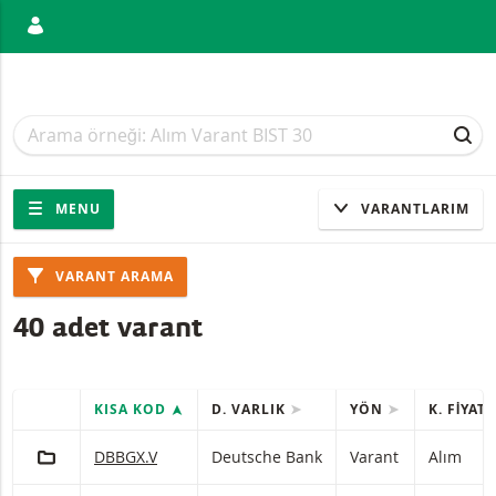
ANIŞ
Arama
Arama
ARA
Gezinti
Sitede gezinti
MENU
VARANTLARIM
Ürünler
VARANT ARAMA
40 adet varant
KISA KOD
D. VARLIK
YÖN
K. FIYATI
HIZLI IŞLEMLER
(Seçilen) ürünleri içeren tablo.
PORTFÖY'E EKLE
Deutsche Bank Varant Alım Zararı durdurma seviyesiyle
DBBGX.V
Deutsche Bank
Varant
Alım