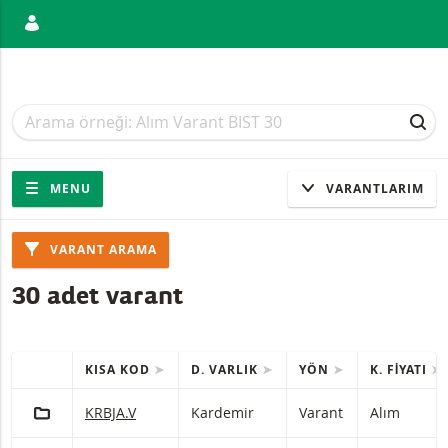
ANIŞ
Arama
Arama
ARA
Gezinti
Sitede gezinti
MENU
VARANTLARIM
Ürünler
VARANT ARAMA
30 adet varant
KISA KOD
D. VARLIK
YÖN
K. FIYATI
HIZLI IŞLEMLER
(Seçilen) ürünleri içeren tablo.
PORTFÖY'E EKLE
Kardemir Varant Alım Zararı durdurma seviyesiyle 62 v
KRBJA.V
Kardemir
Varant
Alım