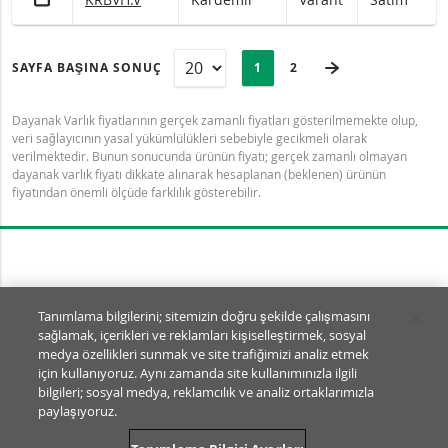
SAYFA
Selected:
SONRAKI SAYFA
SAYFA BAŞINA SONUÇ
PAGE
1
SON SAYFA
2
Dayanak Varlık fiyatlarının gerçek zamanlı fiyatları gösterilmemekte olup,
veri sağlayıcının yasal yükümlülükleri sebebiyle gecikmeli olarak
verilmektedir. Bunun sonucunda ürünün fiyatı; gerçek zamanlı olmayan
dayanak varlık fiyatı dikkate alınarak hesaplanan (beklenen) ürünün
fiyatından önemli ölçüde farklılık gösterebilir.
Tanımlama Bilgisi Ayarları
Tanımlama bilgilerini; sitemizin doğru şekilde çalışmasını
sağlamak, içerikleri ve reklamları kişiselleştirmek, sosyal
© BNP Paribas Markets 2026
medya özellikleri sunmak ve site trafiğimizi analiz etmek
SSS
Kullanım Şartları
için kullanıyoruz. Aynı zamanda site kullanımınızla ilgili
Yasal Dokümanlar ve Açıklamalar
Gizlilik
bilgileri; sosyal medya, reklamcılık ve analiz ortaklarımızla
paylaşıyoruz.
SA