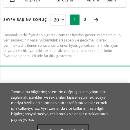
SAYFA
Selected:
SONRAKI SAYFA
SAYFA BAŞINA SONUÇ
PAGE
1
SON SAYFA
2
Dayanak Varlık fiyatlarının gerçek zamanlı fiyatları gösterilmemekte olup,
veri sağlayıcının yasal yükümlülükleri sebebiyle gecikmeli olarak
verilmektedir. Bunun sonucunda ürünün fiyatı; gerçek zamanlı olmayan
dayanak varlık fiyatı dikkate alınarak hesaplanan (beklenen) ürünün
fiyatından önemli ölçüde farklılık gösterebilir.
Tanımlama Bilgisi Ayarları
Tanımlama bilgilerini; sitemizin doğru şekilde çalışmasını
sağlamak, içerikleri ve reklamları kişiselleştirmek, sosyal
© BNP Paribas Markets 2026
medya özellikleri sunmak ve site trafiğimizi analiz etmek
SSS
Kullanım Şartları
için kullanıyoruz. Aynı zamanda site kullanımınızla ilgili
Yasal Dokümanlar ve Açıklamalar
Gizlilik
bilgileri; sosyal medya, reklamcılık ve analiz ortaklarımızla
paylaşıyoruz.
SA