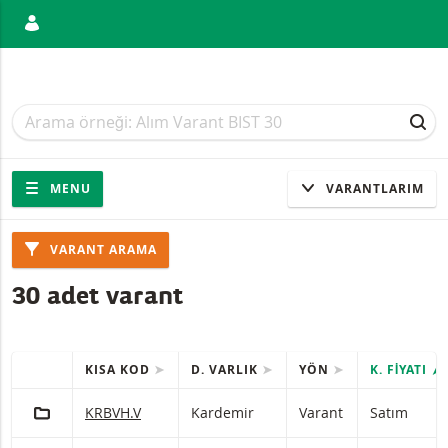
ANIŞ
Arama
Arama
ARA
Gezinti
Sitede gezinti
MENU
VARANTLARIM
Ürünler
VARANT ARAMA
30 adet varant
KISA KOD
D. VARLIK
YÖN
K. FIYATI
HIZLI IŞLEMLER
(Seçilen) ürünleri içeren tablo.
PORTFÖY'E EKLE
Kardemir Varant Satım Zararı durdurma seviyesiyle 15
KRBVH.V
Kardemir
Varant
Satım