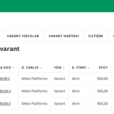
VARANT VİDEOLAR
VARANT HARİTASI
İLETIŞIM
 varant
SA KOD
D. VARLIK
YÖN
K. FIYATI
SPOT
MLER
nleri içeren tablo.
E EKLE
a Platforms Varant Alım Zararı durdurma seviyesiyle 900 ve kaldıra
BHB.V
Meta Platforms
Varant
Alım
900,00
E EKLE
a Platforms Varant Alım Zararı durdurma seviyesiyle 900 ve kaldır
BGM.V
Meta Platforms
Varant
Alım
900,00
E EKLE
a Platforms Varant Alım Zararı durdurma seviyesiyle 900 ve kaldıra
BGW.V
Meta Platforms
Varant
Alım
900,00
E EKLE