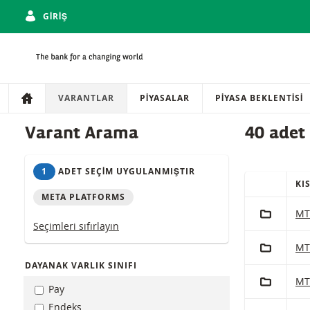
GIRIŞ
Gezinti
Sitede gezinti
VARANTLAR
PIYASALAR
PIYASA BEKLENTISI
Ürünler
Varant Arama
40 adet
1
ADET SEÇIM UYGULANMIŞTIR
KI
HIZLI IŞLE
META PLATFORMS
(Seçilen) ürü
PORTFÖY'
Met
MT
Seçimleri sıfırlayın
PORTFÖY'
Met
MT
DAYANAK VARLIK SINIFI
PORTFÖY'
Met
MT
Pay
Endeks
PORTFÖY'