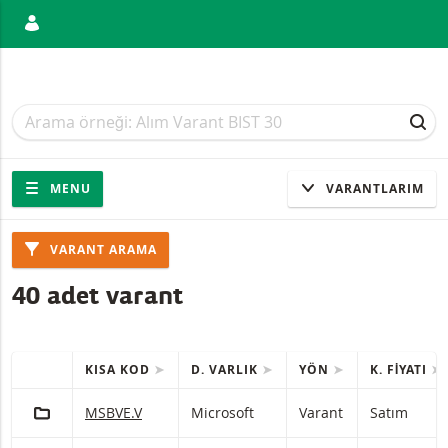
ANIŞ
Arama
Arama
ARA
Gezinti
Sitede gezinti
MENU
VARANTLARIM
Ürünler
VARANT ARAMA
40 adet varant
KISA KOD
D. VARLIK
YÖN
K. FIYATI
HIZLI IŞLEMLER
(Seçilen) ürünleri içeren tablo.
PORTFÖY'E EKLE
Microsoft Varant Satım Zararı durdurma seviyesiyle 43
MSBVE.V
Microsoft
Varant
Satım