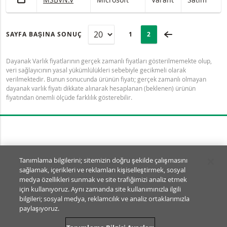
SAYFA
Selected:
ÖNCEKI SAYFA
SAYFA BAŞINA SONUÇ
PAGE
1
SON SAYFA
2
Dayanak Varlık fiyatlarının gerçek zamanlı fiyatları gösterilmemekte olup,
veri sağlayıcının yasal yükümlülükleri sebebiyle gecikmeli olarak
verilmektedir. Bunun sonucunda ürünün fiyatı; gerçek zamanlı olmayan
dayanak varlık fiyatı dikkate alınarak hesaplanan (beklenen) ürünün
fiyatından önemli ölçüde farklılık gösterebilir.
Tanımlama Bilgisi Ayarları
Tanımlama bilgilerini; sitemizin doğru şekilde çalışmasını
sağlamak, içerikleri ve reklamları kişiselleştirmek, sosyal
© BNP Paribas Markets 2026
medya özellikleri sunmak ve site trafiğimizi analiz etmek
SSS
Kullanım Şartları
için kullanıyoruz. Aynı zamanda site kullanımınızla ilgili
Yasal Dokümanlar ve Açıklamalar
Gizlilik
bilgileri; sosyal medya, reklamcılık ve analiz ortaklarımızla
paylaşıyoruz.
SA