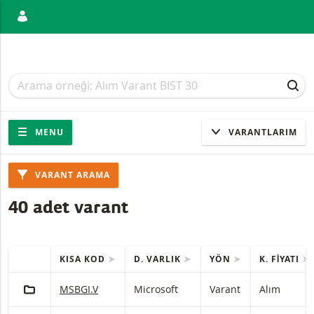
ANIŞ
Arama
Arama
ARA
Gezinti
Sitede gezinti
MENU
VARANTLARIM
Ürünler
VARANT ARAMA
40 adet varant
KISA KOD
D. VARLIK
YÖN
K. FIYATI
HIZLI IŞLEMLER
(Seçilen) ürünleri içeren tablo.
PORTFÖY'E EKLE
Microsoft Varant Alım Zararı durdurma seviyesiyle 600 
MSBGI.V
Microsoft
Varant
Alım