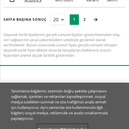
SAYFA
Selected:
SONRAKI SAYFA
SAYFA BAŞINA SONUÇ
PAGE
1
SON SAYFA
2
Dayanak Varlık fiyatlarının gerçek zamanlı fiyatları gösterilmemekte olup,
veri sağlayıcının yasal yükümlülükleri sebebiyle gecikmeli olarak
verilmektedir. Bunun sonucunda ürünün fiyatı; gerçek zamanlı olmayan
dayanak varlık fiyatı dikkate alınarak hesaplanan (beklenen) ürünün
fiyatından önemli ölçüde farklılık gösterebilir.
Tanımlama Bilgisi Ayarları
Tanımlama bilgilerini; sitemizin doğru şekilde çalışmasını
sağlamak, içerikleri ve reklamları kişiselleştirmek, sosyal
© BNP Paribas Markets 2026
medya özellikleri sunmak ve site trafiğimizi analiz etmek
SSS
Kullanım Şartları
için kullanıyoruz. Aynı zamanda site kullanımınızla ilgili
Yasal Dokümanlar ve Açıklamalar
Gizlilik
bilgileri; sosyal medya, reklamcılık ve analiz ortaklarımızla
paylaşıyoruz.
SA