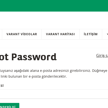
VARANT VİDEOLAR
VARANT HARİTASI
İLETIŞIM
Giriş 
ot Password
tuysanız aşağıdaki alana e-posta adresinizi girebilirsiniz. Düğmeye
a linki bulunan bir e-posta gönderilecektir.
SI
NDERILDI.