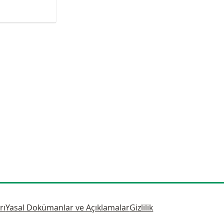
rı
Yasal Dokümanlar ve Açıklamalar
Gizlilik