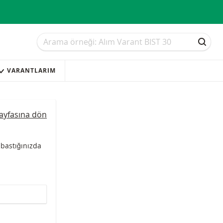
Arama
Arama
ARAM
VARANTLARIM
sayfasına dön
 bastığınızda