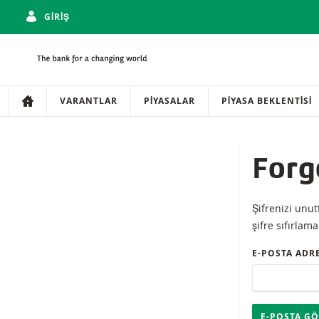
GIRIŞ
Gezinti
Sitede gezinti
VARANTLAR
PIYASALAR
PIYASA BEKLENTISI
Forg
Şifrenizi unut
şifre sıfırlam
E-POSTA ADRE
E-POSTA GÖ