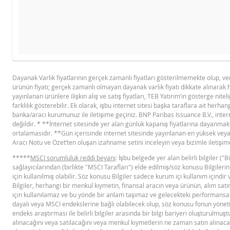
Ürü
İHRAÇÇI BILGI DOKÜMANI
GÖSTERGE FIYAT TABLOSU
Gösterge fiyat hesaplanamadı.
Dayanak Varlık fiyatlarının gerçek zamanlı fiyatları gösterilmemekte olup, v
ürünün fiyatı; gerçek zamanlı olmayan dayanak varlık fiyatı dikkate alınarak 
BNPP IHRACCI BILGI DOKUMANI (24
PD
yayınlanan ürünlere ilişkin alış ve satış fiyatları, TEB Yatırım’ın gösterge niteli
ŞUBAT 2026)
farklılık gösterebilir. Ek olarak, işbu internet sitesi başka taraflara ait herhang
banka/aracı kurumunuz ile iletişime geçiniz. BNP Paribas Issuance B.V., intern
değildir. * **İnternet sitesinde yer alan günlük kapanış fiyatlarına dayanmaktad
YASAL DOKÜMANLAR
ortalamasıdır. **Gün içerisinde internet sitesinde yayınlanan en yüksek veya 
Aracı Notu ve Özet’ten oluşan izahname setini inceleyin veya bizimle iletişim
*****
MSCI sorumluluk reddi beyanı
: İşbu belgede yer alan belirli bilgiler (
BNPP SPK ONAYLI OZET (24 SUBAT
PD
sağlayıcılarından (birlikte "MSCI Tarafları") elde edilmiş/söz konusu Bilgileri
2026 IHRACI)
için kullanılmış olabilir. Söz konusu Bilgiler sadece kurum içi kullanım için
Bilgiler, herhangi bir menkul kıymetin, finansal aracın veya ürünün, alım satım
için kullanılamaz ve bu yönde bir anlam taşımaz ve gelecekteki performansa 
BNPP SPK ONAYLI SERMAYE PIYASASI
dayalı veya MSCI endekslerine bağlı olabilecek olup, söz konusu fonun yönetil
ARACI NOTU (24 SUBAT 2026 IHRACI)
PD
endeks araştırması ile belirli bilgiler arasında bir bilgi bariyeri oluşturulmu
3..
alınacağını veya satılacağını veya menkul kıymetlerin ne zaman satın alınacağ