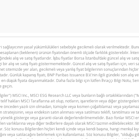
n primi doğru hesaplanamayacak kadar düşüktü, hesap makinesini d
eri sağlayıcının yasal yükümlülükleri sebebiyle gecikmeli olarak verilmektedir. B
hesaplanan (beklenen) ürünün fiyatından önemli ölçüde farklılık gösterebilir. İnte
F
ğindeki alış ve satış fiyatlarıdır. İşbu fiyatlar Borsa İstanbul’daki güncel alış ve satı
i bir alış ve satış fiyatı göstermemektedir. Güncel alış ve satış fiyatları için, veri 
et sitemizde yer alan, gecikmeli veya yanlış fiyat bilgilerinin sonuçlarından hiçbi
ır. Günlük kapanış fiyatı, BNP Paribas Issuance B.V.’nin ilgili gündeki son alış ve 
en düşük fiyata dayanmaktadır. Daha fazla bilgi için lütfen İhraççı Bilgi Notu, S
e geçin.
"Bilgiler") MSCI Inc., MSCI ESG Research LLC veya bunların bağlı ortaklıklarından ("
BNPP SPK ONAYLI SERMAYE PIYASASI
F
PDF
n telif hakları MSCI Taraflarına ait olup, notların, işaretlerin veya diğer göstergel
ARACI NOTU (24 SUBAT 2026 IHRACI) 1
dir ve önceden yazılı izin olmadan, tümüyle veya kısmen çoğaltılamaz veya yayılama
 stratejisinin, veya endeksin satın alınması veya satılması teklifi, tanıtılması ve t
yönelik gösterge veya garanti olarak değerlendirilmemelidir. Bazı fonlar MSCI e
en varlıklarına veya diğer tedbirlere dayalı olarak MSCI tazmin edilebilecektir. 
F
ştur. Söz konusu Bilgilerden hiçbiri kendi içinde veya kendi başına, hangi menkul kı
ını veya satılacağını belirlemek için kullanılamaz. Söz konusu Bilgiler, "olduğu g