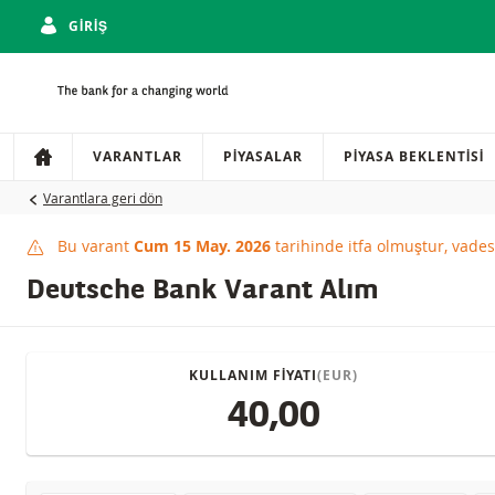
GIRIŞ
Gezinti
Sitede gezinti
VARANTLAR
PIYASALAR
PIYASA BEKLENTISI
Varantlara geri dön
Bu varant
Cum 15 May. 2026
tarihinde itfa olmuştur, vade
This product has expi
Deutsche Bank Varant Alım
KULLANIM FIYATI
(EUR)
40,00