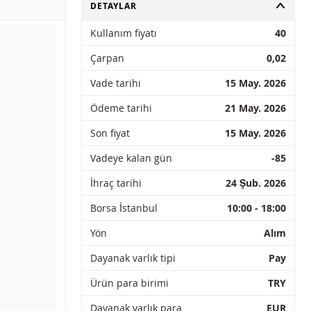
AÇ
DETAYLAR
Kullanım fiyatı
40
Çarpan
0,02
Vade tarihi
15 May. 2026
Ödeme tarihi
21 May. 2026
Son fiyat
15 May. 2026
Vadeye kalan gün
-85
İhraç tarihi
24 Şub. 2026
Borsa İstanbul
10:00 - 18:00
Yön
Alım
Dayanak varlık tipi
Pay
Ürün para birimi
TRY
Dayanak varlık para
EUR