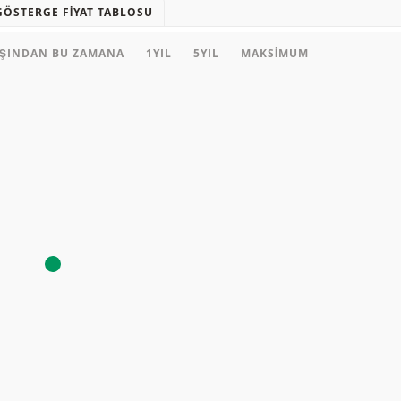
GÖSTERGE FIYAT TABLOSU
AŞINDAN BU ZAMANA
1YIL
5YIL
MAKSIMUM