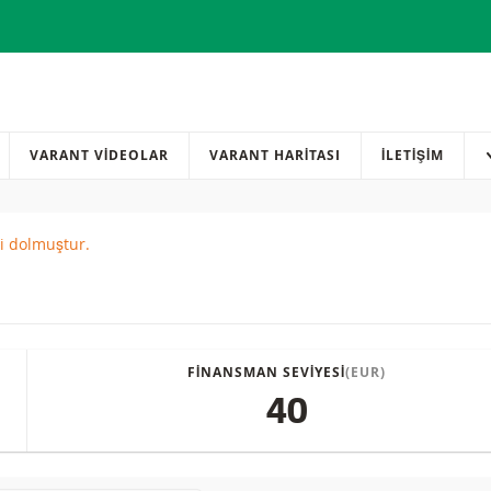
VARANT VİDEOLAR
VARANT HARİTASI
İLETIŞIM
si dolmuştur.
red
FINANSMAN SEVIYESI
(EUR)
40