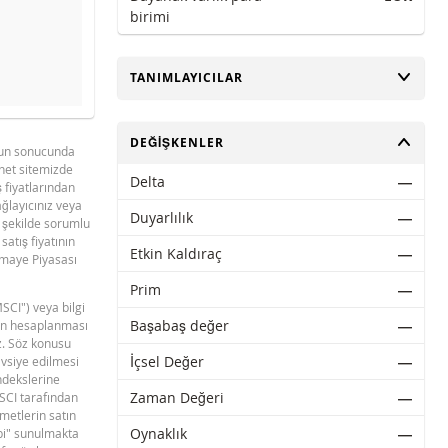
birimi
AÇ
TANIMLAYICILAR
evre dışı bıraktık.
AÇ
DEĞIŞKENLER
unun sonucunda
rnet sitemizde
Delta
―
ş fiyatlarından
sağlayıcınız veya
Duyarlılık
―
r şekilde sorumlu
satış fiyatının
Etkin Kaldıraç
―
ermaye Piyasası
Prim
―
MSCI") veya bilgi
BNPP SPK ONAYLI SERMAYE PIYASASI
PDF
Başabaş değer
―
erin hesaplanması
ARACI NOTU (24 SUBAT 2026 IHRACI) 2
z. Söz konusu
İçsel Değer
―
avsiye edilmesi
ndekslerine
Zaman Değeri
―
MSCI tarafından
ymetlerin satın
Oynaklık
―
ibi" sunulmakta