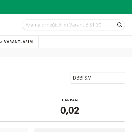
Arama
Arama
ARAM
VARANTLARIM
LocalCode
ÇARPAN
0,02