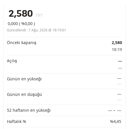
2,580
TRY
0,000
(
%0,00
)
Güncellendi :
7 Ağu. 2026 @ 18:19:01
Temel bilgiler
Önceki kapanış
2,580
18:19
Açılış
―
―
―
Günün en yükseği
―
―
Günün en düşüğü
―
52 haftanın en yükseği
―
-
―
Haftalık %
%4,45