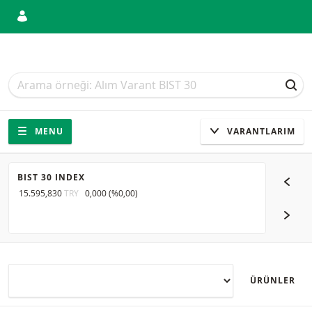
Arama
Arama
ARA
Gezinti
Sitede gezinti
MENU
VARANTLARIM
BIST 30 INDEX
EUR/US
15.595,830
TRY
0,000
(
%0,00
)
1,1565
U
SONR
ÜRÜNLER