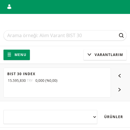
Arama
Arama
ARA
Gezinti
Sitede gezinti
MENU
VARANTLARIM
BIST 30 INDEX
EUR/US
15.595,830
TRY
0,000
(
%0,00
)
1,1565
U
SONR
ÜRÜNLER