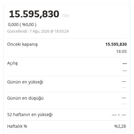
15.595,830
TRY
0,000
(
%0,00
)
Güncellendi :
7 Ağu. 2026 @ 18:05:24
Temel bilgiler
Önceki kapanış
15.595,830
18:05
Açılış
―
―
―
Günün en yükseği
―
―
Günün en düşüğü
―
52 haftanın en yükseği
―
-
―
Haftalık %
%2,28