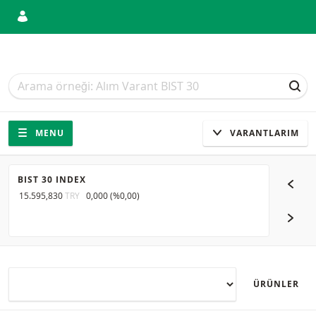
Arama
Arama
ARA
Gezinti
Sitede gezinti
MENU
VARANTLARIM
BIST 30 INDEX
EUR/US
15.595,830
TRY
0,000
(
%0,00
)
1,1565
U
SONR
ÜRÜNLER