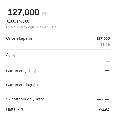
127,000
TRY
0,000
(
%0,00
)
Güncellendi :
7 Ağu. 2026 @ 18:19:01
Temel bilgiler
Önceki kapanış
127,000
18:19
Açılış
―
―
―
Günün en yükseği
―
―
Günün en düşüğü
―
52 haftanın en yükseği
―
-
―
Haftalık %
%2,92