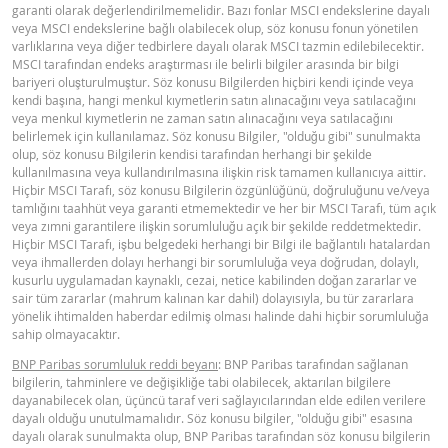
garanti olarak değerlendirilmemelidir. Bazı fonlar MSCI endekslerine dayalı
veya MSCI endekslerine bağlı olabilecek olup, söz konusu fonun yönetilen
Latest Product Quotes
CSV
varlıklarına veya diğer tedbirlere dayalı olarak MSCI tazmin edilebilecektir.
MSCI tarafından endeks araştırması ile belirli bilgiler arasında bir bilgi
bariyeri oluşturulmuştur. Söz konusu Bilgilerden hiçbiri kendi içinde veya
kendi başına, hangi menkul kıymetlerin satın alınacağını veya satılacağını
veya menkul kıymetlerin ne zaman satın alınacağını veya satılacağını
belirlemek için kullanılamaz. Söz konusu Bilgiler, "olduğu gibi" sunulmakta
olup, söz konusu Bilgilerin kendisi tarafından herhangi bir şekilde
kullanılmasına veya kullandırılmasına ilişkin risk tamamen kullanıcıya aittir.
Hiçbir MSCI Tarafı, söz konusu Bilgilerin özgünlüğünü, doğruluğunu ve/veya
tamlığını taahhüt veya garanti etmemektedir ve her bir MSCI Tarafı, tüm açık
veya zımni garantilere ilişkin sorumluluğu açık bir şekilde reddetmektedir.
Hiçbir MSCI Tarafı, işbu belgedeki herhangi bir Bilgi ile bağlantılı hatalardan
veya ihmallerden dolayı herhangi bir sorumluluğa veya doğrudan, dolaylı,
kusurlu uygulamadan kaynaklı, cezai, netice kabilinden doğan zararlar ve
sair tüm zararlar (mahrum kalınan kar dahil) dolayısıyla, bu tür zararlara
yönelik ihtimalden haberdar edilmiş olması halinde dahi hiçbir sorumluluğa
sahip olmayacaktır.
BNP Paribas sorumluluk reddi beyanı
: BNP Paribas tarafından sağlanan
bilgilerin, tahminlere ve değişikliğe tabi olabilecek, aktarılan bilgilere
dayanabilecek olan, üçüncü taraf veri sağlayıcılarından elde edilen verilere
dayalı olduğu unutulmamalıdır. Söz konusu bilgiler, "olduğu gibi" esasına
dayalı olarak sunulmakta olup, BNP Paribas tarafından söz konusu bilgilerin