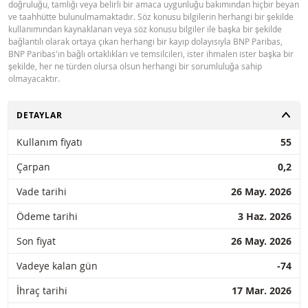
doğruluğu, tamlığı veya belirli bir amaca uygunluğu bakımından hiçbir beyan
ve taahhütte bulunulmamaktadır. Söz konusu bilgilerin herhangi bir şekilde
kullanımından kaynaklanan veya söz konusu bilgiler ile başka bir şekilde
bağlantılı olarak ortaya çıkan herhangi bir kayıp dolayısıyla BNP Paribas,
BNP Paribas'ın bağlı ortaklıkları ve temsilcileri, ister ihmalen ister başka bir
şekilde, her ne türden olursa olsun herhangi bir sorumluluğa sahip
olmayacaktır.
AÇ
DETAYLAR
Kullanım fiyatı
55
Çarpan
0,2
Vade tarihi
26 May. 2026
Ödeme tarihi
3 Haz. 2026
Son fiyat
26 May. 2026
Vadeye kalan gün
-74
İhraç tarihi
17 Mar. 2026