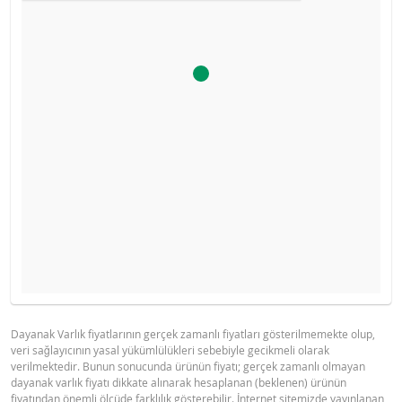
Ürün primi doğru hesaplanamayacak kadar düşüktü, hesa
İHRAÇÇI BILGI DOKÜMANI
GÖSTERGE FIYAT TABLOSU
makinesini devre dışı bıraktık.
Gösterge fiyat hesaplanamadı.
Dayanak Varlık fiyatlarının gerçek zamanlı fiyatları gösterilmemekte olup,
veri sağlayıcının yasal yükümlülükleri sebebiyle gecikmeli olarak
BNPP IHRACCI BILGI DOKUMANI (17
PDF
verilmektedir. Bunun sonucunda ürünün fiyatı; gerçek zamanlı olmayan
MART 2026)
dayanak varlık fiyatı dikkate alınarak hesaplanan (beklenen) ürünün
fiyatından önemli ölçüde farklılık gösterebilir. İnternet sitemizde yayınlanan