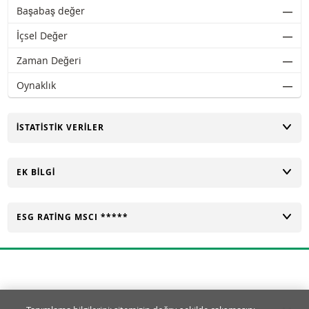
Başabaş değer
―
İçsel Değer
―
Zaman Değeri
―
Oynaklık
―
AÇ
İSTATISTIK VERILER
AÇ
EK BILGI
AÇ
ESG RATING MSCI *****
Tanımlama Bilgisi Ayarları