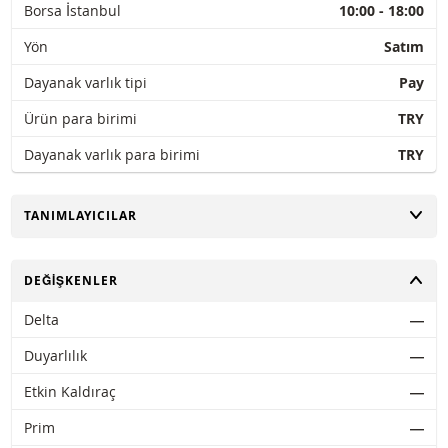
Borsa İstanbul
10:00 - 18:00
Yön
Satım
Dayanak varlık tipi
Pay
Ürün para birimi
TRY
Dayanak varlık para birimi
TRY
AÇ
TANIMLAYICILAR
AÇ
DEĞIŞKENLER
Delta
―
Duyarlılık
―
Etkin Kaldıraç
―
Prim
―