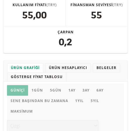
KULLANIM FIYATI
(TRY)
FINANSMAN SEVIYESI
(TRY)
55,00
55
ÇARPAN
0,2
ÜRÜN GRAFIĞI
ÜRÜN HESAPLAYICI
BELGELER
GÖSTERGE FIYAT TABLOSU
Ürün grafiği
GÜNIÇI
1GÜN
5GÜN
1AY
3AY
6AY
SENE BAŞINDAN BU ZAMANA
1YIL
5YIL
MAKSIMUM
Grafik türü