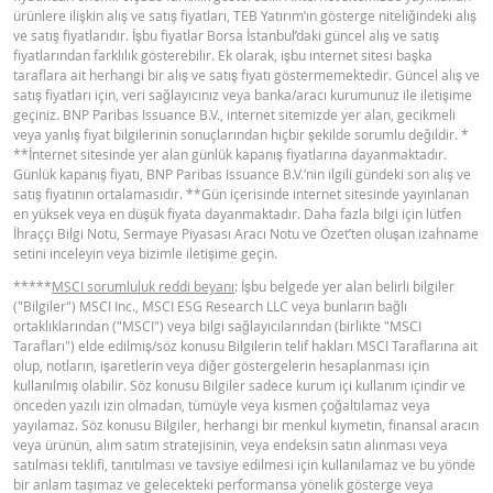
ürünlere ilişkin alış ve satış fiyatları, TEB Yatırım’ın gösterge niteliğindeki alış
YASAL DOKÜMANLAR
ve satış fiyatlarıdır. İşbu fiyatlar Borsa İstanbul’daki güncel alış ve satış
fiyatlarından farklılık gösterebilir. Ek olarak, işbu internet sitesi başka
taraflara ait herhangi bir alış ve satış fiyatı göstermemektedir. Güncel alış ve
BNPP SPK ONAYLI OZET (17 MART
satış fiyatları için, veri sağlayıcınız veya banka/aracı kurumunuz ile iletişime
PDF
geçiniz. BNP Paribas Issuance B.V., internet sitemizde yer alan, gecikmeli
2026 IHRACI)
veya yanlış fiyat bilgilerinin sonuçlarından hiçbir şekilde sorumlu değildir. *
**İnternet sitesinde yer alan günlük kapanış fiyatlarına dayanmaktadır.
Günlük kapanış fiyatı, BNP Paribas Issuance B.V.’nin ilgili gündeki son alış ve
BNPP SPK ONAYLI SERMAYE PIYASASI
satış fiyatının ortalamasıdır. **Gün içerisinde internet sitesinde yayınlanan
PDF
ARACI NOTU (17 MART 2026 IHRACI) 1
en yüksek veya en düşük fiyata dayanmaktadır. Daha fazla bilgi için lütfen
İhraççı Bilgi Notu, Sermaye Piyasası Aracı Notu ve Özet’ten oluşan izahname
setini inceleyin veya bizimle iletişime geçin.
BNPP SPK ONAYLI SERMAYE PIYASASI
*****
MSCI sorumluluk reddi beyanı
: İşbu belgede yer alan belirli bilgiler
PDF
ARACI NOTU (17 MART 2026 IHRACI) 2
("Bilgiler") MSCI Inc., MSCI ESG Research LLC veya bunların bağlı
ortaklıklarından ("MSCI") veya bilgi sağlayıcılarından (birlikte "MSCI
Tarafları") elde edilmiş/söz konusu Bilgilerin telif hakları MSCI Taraflarına ait
olup, notların, işaretlerin veya diğer göstergelerin hesaplanması için
BNPP SPK ONAYLI SERMAYE PIYASASI
PDF
kullanılmış olabilir. Söz konusu Bilgiler sadece kurum içi kullanım içindir ve
ARACI NOTU (17 MART 2026 IHRACI) 3
önceden yazılı izin olmadan, tümüyle veya kısmen çoğaltılamaz veya
yayılamaz. Söz konusu Bilgiler, herhangi bir menkul kıymetin, finansal aracın
veya ürünün, alım satım stratejisinin, veya endeksin satın alınması veya
FIYAT BILGISI
satılması teklifi, tanıtılması ve tavsiye edilmesi için kullanılamaz ve bu yönde
bir anlam taşımaz ve gelecekteki performansa yönelik gösterge veya