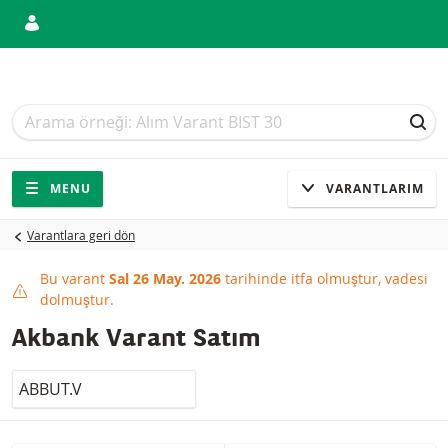
Arama
Arama
ARA
Gezinti
Sitede gezinti
MENU
VARANTLARIM
Varantlara geri dön
Bu varant
Sal 26 May. 2026
tarihinde itfa olmuştur, vadesi
This product has expired
dolmuştur.
Akbank Varant Satım
LocalCode