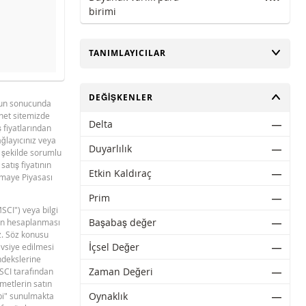
birimi
AÇ
TANIMLAYICILAR
evre dışı bıraktık.
AÇ
DEĞIŞKENLER
unun sonucunda
rnet sitemizde
Delta
―
ş fiyatlarından
sağlayıcınız veya
Duyarlılık
―
r şekilde sorumlu
satış fiyatının
Etkin Kaldıraç
―
ermaye Piyasası
Prim
―
MSCI") veya bilgi
BNPP SPK ONAYLI SERMAYE PIYASASI
PDF
Başabaş değer
―
erin hesaplanması
ARACI NOTU (17 MART 2026 IHRACI) 2
z. Söz konusu
İçsel Değer
―
avsiye edilmesi
ndekslerine
Zaman Değeri
―
MSCI tarafından
ymetlerin satın
Oynaklık
―
ibi" sunulmakta