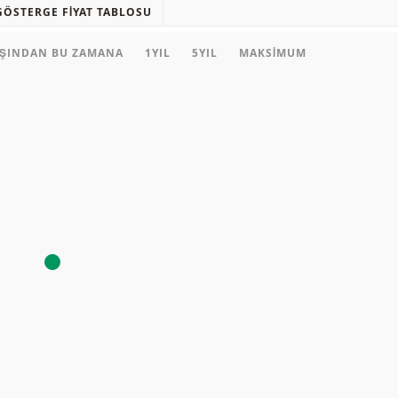
GÖSTERGE FIYAT TABLOSU
AŞINDAN BU ZAMANA
1YIL
5YIL
MAKSIMUM