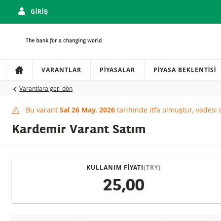
GIRIŞ
Gezinti
Sitede gezinti
VARANTLAR
PIYASALAR
PIYASA BEKLENTISI
Varantlara geri dön
Bu varant
Sal 26 May. 2026
tarihinde itfa olmuştur, vadesi
This product has expi
Kardemir Varant Satım
KULLANIM FIYATI
(TRY)
25,00