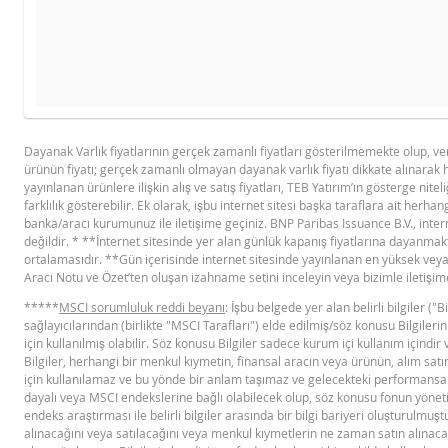
Ürü
İHRAÇÇI BILGI DOKÜMANI
GÖSTERGE FIYAT TABLOSU
Gösterge fiyat hesaplanamadı.
Dayanak Varlık fiyatlarının gerçek zamanlı fiyatları gösterilmemekte olup, v
ürünün fiyatı; gerçek zamanlı olmayan dayanak varlık fiyatı dikkate alınarak 
BNPP IHRACCI BILGI DOKUMANI (17
PD
yayınlanan ürünlere ilişkin alış ve satış fiyatları, TEB Yatırım’ın gösterge niteli
MART 2026)
farklılık gösterebilir. Ek olarak, işbu internet sitesi başka taraflara ait herhang
banka/aracı kurumunuz ile iletişime geçiniz. BNP Paribas Issuance B.V., intern
değildir. * **İnternet sitesinde yer alan günlük kapanış fiyatlarına dayanmaktad
YASAL DOKÜMANLAR
ortalamasıdır. **Gün içerisinde internet sitesinde yayınlanan en yüksek veya 
Aracı Notu ve Özet’ten oluşan izahname setini inceleyin veya bizimle iletişim
*****
MSCI sorumluluk reddi beyanı
: İşbu belgede yer alan belirli bilgiler (
BNPP SPK ONAYLI OZET (17 MART 2026
PD
sağlayıcılarından (birlikte "MSCI Tarafları") elde edilmiş/söz konusu Bilgileri
IHRACI)
için kullanılmış olabilir. Söz konusu Bilgiler sadece kurum içi kullanım için
Bilgiler, herhangi bir menkul kıymetin, finansal aracın veya ürünün, alım satım
için kullanılamaz ve bu yönde bir anlam taşımaz ve gelecekteki performansa 
BNPP SPK ONAYLI SERMAYE PIYASASI
dayalı veya MSCI endekslerine bağlı olabilecek olup, söz konusu fonun yönetil
PD
endeks araştırması ile belirli bilgiler arasında bir bilgi bariyeri oluşturulmu
ARACI NOTU (17 MART 2026 IHRACI) 3
alınacağını veya satılacağını veya menkul kıymetlerin ne zaman satın alınacağ