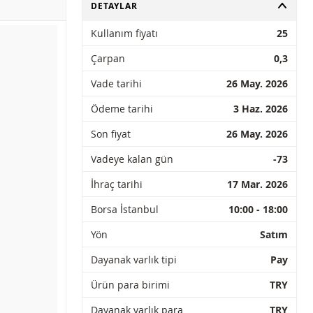
AÇ
DETAYLAR
Kullanım fiyatı
25
Çarpan
0,3
Vade tarihi
26 May. 2026
Ödeme tarihi
3 Haz. 2026
Son fiyat
26 May. 2026
Vadeye kalan gün
-73
İhraç tarihi
17 Mar. 2026
Borsa İstanbul
10:00 - 18:00
Yön
Satım
Dayanak varlık tipi
Pay
Ürün para birimi
TRY
Dayanak varlık para
TRY