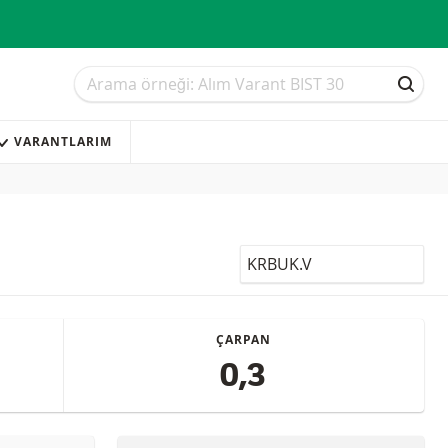
Arama
Arama
ARAM
VARANTLARIM
LocalCode
ÇARPAN
0,3