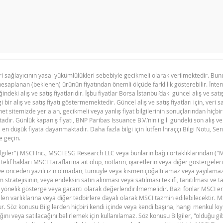
n primi doğru hesaplanamayacak kadar düşüktü, hesap makinesini d
eri sağlayıcının yasal yükümlülükleri sebebiyle gecikmeli olarak verilmektedir. B
hesaplanan (beklenen) ürünün fiyatından önemli ölçüde farklılık gösterebilir. İnte
F
ğindeki alış ve satış fiyatlarıdır. İşbu fiyatlar Borsa İstanbul’daki güncel alış ve satı
i bir alış ve satış fiyatı göstermemektedir. Güncel alış ve satış fiyatları için, veri 
et sitemizde yer alan, gecikmeli veya yanlış fiyat bilgilerinin sonuçlarından hiçbi
ır. Günlük kapanış fiyatı, BNP Paribas Issuance B.V.’nin ilgili gündeki son alış ve 
en düşük fiyata dayanmaktadır. Daha fazla bilgi için lütfen İhraççı Bilgi Notu, S
e geçin.
"Bilgiler") MSCI Inc., MSCI ESG Research LLC veya bunların bağlı ortaklıklarından ("
BNPP SPK ONAYLI SERMAYE PIYASASI
F
PDF
n telif hakları MSCI Taraflarına ait olup, notların, işaretlerin veya diğer göstergel
ARACI NOTU (17 MART 2026 IHRACI) 1
dir ve önceden yazılı izin olmadan, tümüyle veya kısmen çoğaltılamaz veya yayılama
 stratejisinin, veya endeksin satın alınması veya satılması teklifi, tanıtılması ve t
yönelik gösterge veya garanti olarak değerlendirilmemelidir. Bazı fonlar MSCI e
en varlıklarına veya diğer tedbirlere dayalı olarak MSCI tazmin edilebilecektir. 
F
ştur. Söz konusu Bilgilerden hiçbiri kendi içinde veya kendi başına, hangi menkul kı
ını veya satılacağını belirlemek için kullanılamaz. Söz konusu Bilgiler, "olduğu g