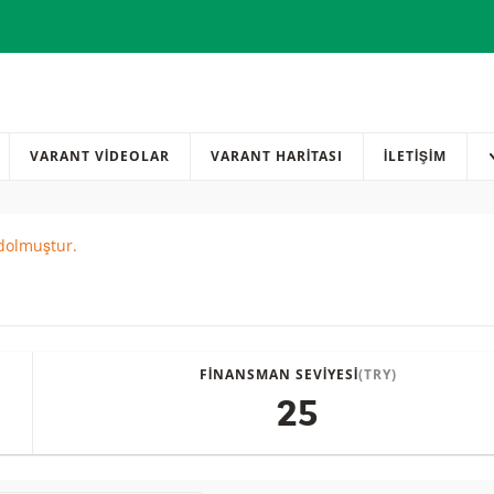
VARANT VİDEOLAR
VARANT HARİTASI
İLETIŞIM
 dolmuştur.
red
FINANSMAN SEVIYESI
(TRY)
25