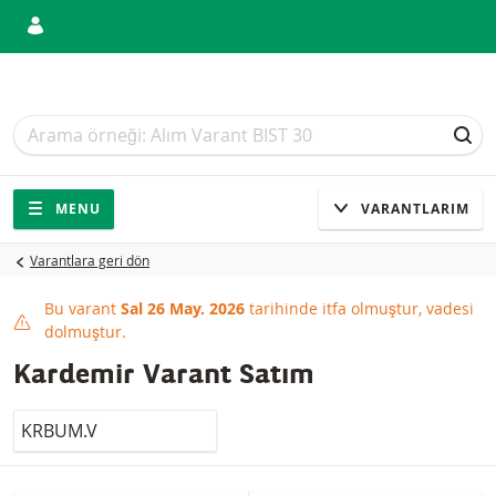
Arama
Arama
ARA
Gezinti
Sitede gezinti
MENU
VARANTLARIM
Varantlara geri dön
Bu varant
Sal 26 May. 2026
tarihinde itfa olmuştur, vadesi
This product has expired
dolmuştur.
Kardemir Varant Satım
LocalCode