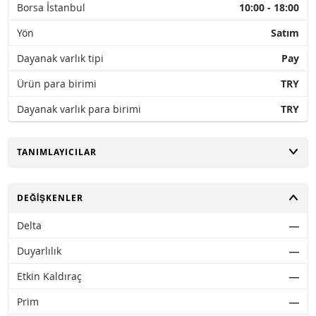
Borsa İstanbul
10:00 - 18:00
Yön
Satım
Dayanak varlık tipi
Pay
Ürün para birimi
TRY
Dayanak varlık para birimi
TRY
AÇ
TANIMLAYICILAR
AÇ
DEĞIŞKENLER
Delta
―
Duyarlılık
―
Etkin Kaldıraç
―
Prim
―