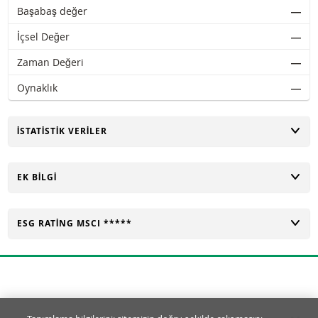
Başabaş değer
―
İçsel Değer
―
Zaman Değeri
―
Oynaklık
―
AÇ
İSTATISTIK VERILER
AÇ
EK BILGI
AÇ
ESG RATING MSCI *****
Tanımlama Bilgisi Ayarları