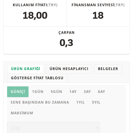
KULLANIM FIYATI
(TRY)
FINANSMAN SEVIYESI
(TRY)
18,00
18
ÇARPAN
0,3
ÜRÜN GRAFIĞI
ÜRÜN HESAPLAYICI
BELGELER
GÖSTERGE FIYAT TABLOSU
Ürün grafiği
GÜNIÇI
1GÜN
5GÜN
1AY
3AY
6AY
SENE BAŞINDAN BU ZAMANA
1YIL
5YIL
MAKSIMUM
Grafik türü