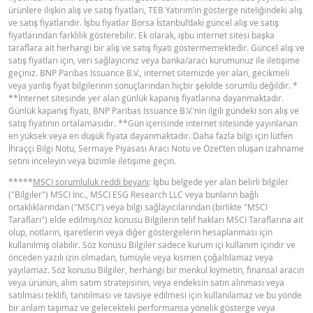
ürünlere ilişkin alış ve satış fiyatları, TEB Yatırım’ın gösterge niteliğindeki alış
YASAL DOKÜMANLAR
ve satış fiyatlarıdır. İşbu fiyatlar Borsa İstanbul’daki güncel alış ve satış
fiyatlarından farklılık gösterebilir. Ek olarak, işbu internet sitesi başka
taraflara ait herhangi bir alış ve satış fiyatı göstermemektedir. Güncel alış ve
BNPP SPK ONAYLI OZET (17 MART
satış fiyatları için, veri sağlayıcınız veya banka/aracı kurumunuz ile iletişime
PDF
geçiniz. BNP Paribas Issuance B.V., internet sitemizde yer alan, gecikmeli
2026 IHRACI)
veya yanlış fiyat bilgilerinin sonuçlarından hiçbir şekilde sorumlu değildir. *
**İnternet sitesinde yer alan günlük kapanış fiyatlarına dayanmaktadır.
Günlük kapanış fiyatı, BNP Paribas Issuance B.V.’nin ilgili gündeki son alış ve
BNPP SPK ONAYLI SERMAYE PIYASASI
satış fiyatının ortalamasıdır. **Gün içerisinde internet sitesinde yayınlanan
PDF
ARACI NOTU (17 MART 2026 IHRACI) 1
en yüksek veya en düşük fiyata dayanmaktadır. Daha fazla bilgi için lütfen
İhraççı Bilgi Notu, Sermaye Piyasası Aracı Notu ve Özet’ten oluşan izahname
setini inceleyin veya bizimle iletişime geçin.
BNPP SPK ONAYLI SERMAYE PIYASASI
*****
MSCI sorumluluk reddi beyanı
: İşbu belgede yer alan belirli bilgiler
PDF
ARACI NOTU (17 MART 2026 IHRACI) 2
("Bilgiler") MSCI Inc., MSCI ESG Research LLC veya bunların bağlı
ortaklıklarından ("MSCI") veya bilgi sağlayıcılarından (birlikte "MSCI
Tarafları") elde edilmiş/söz konusu Bilgilerin telif hakları MSCI Taraflarına ait
olup, notların, işaretlerin veya diğer göstergelerin hesaplanması için
BNPP SPK ONAYLI SERMAYE PIYASASI
PDF
kullanılmış olabilir. Söz konusu Bilgiler sadece kurum içi kullanım içindir ve
ARACI NOTU (17 MART 2026 IHRACI) 3
önceden yazılı izin olmadan, tümüyle veya kısmen çoğaltılamaz veya
yayılamaz. Söz konusu Bilgiler, herhangi bir menkul kıymetin, finansal aracın
veya ürünün, alım satım stratejisinin, veya endeksin satın alınması veya
FIYAT BILGISI
satılması teklifi, tanıtılması ve tavsiye edilmesi için kullanılamaz ve bu yönde
bir anlam taşımaz ve gelecekteki performansa yönelik gösterge veya