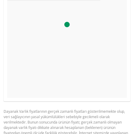
Ürün primi doğru hesaplanamayacak kadar düşüktü, hesa
İHRAÇÇI BILGI DOKÜMANI
GÖSTERGE FIYAT TABLOSU
makinesini devre dışı bıraktık.
Gösterge fiyat hesaplanamadı.
Dayanak Varlık fiyatlarının gerçek zamanlı fiyatları gösterilmemekte olup,
veri sağlayıcının yasal yükümlülükleri sebebiyle gecikmeli olarak
BNPP IHRACCI BILGI DOKUMANI (17
PDF
verilmektedir. Bunun sonucunda ürünün fiyatı; gerçek zamanlı olmayan
MART 2026)
dayanak varlık fiyatı dikkate alınarak hesaplanan (beklenen) ürünün
fiyatından önemli ölçüde farklılık gösterebilir. İnternet sitemizde yayınlanan