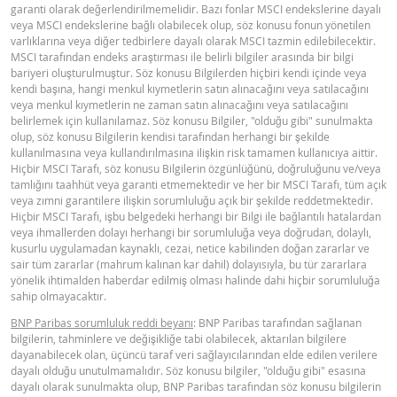
garanti olarak değerlendirilmemelidir. Bazı fonlar MSCI endekslerine dayalı
veya MSCI endekslerine bağlı olabilecek olup, söz konusu fonun yönetilen
Latest Product Quotes
CSV
varlıklarına veya diğer tedbirlere dayalı olarak MSCI tazmin edilebilecektir.
MSCI tarafından endeks araştırması ile belirli bilgiler arasında bir bilgi
bariyeri oluşturulmuştur. Söz konusu Bilgilerden hiçbiri kendi içinde veya
kendi başına, hangi menkul kıymetlerin satın alınacağını veya satılacağını
veya menkul kıymetlerin ne zaman satın alınacağını veya satılacağını
belirlemek için kullanılamaz. Söz konusu Bilgiler, "olduğu gibi" sunulmakta
olup, söz konusu Bilgilerin kendisi tarafından herhangi bir şekilde
kullanılmasına veya kullandırılmasına ilişkin risk tamamen kullanıcıya aittir.
Hiçbir MSCI Tarafı, söz konusu Bilgilerin özgünlüğünü, doğruluğunu ve/veya
tamlığını taahhüt veya garanti etmemektedir ve her bir MSCI Tarafı, tüm açık
veya zımni garantilere ilişkin sorumluluğu açık bir şekilde reddetmektedir.
Hiçbir MSCI Tarafı, işbu belgedeki herhangi bir Bilgi ile bağlantılı hatalardan
veya ihmallerden dolayı herhangi bir sorumluluğa veya doğrudan, dolaylı,
kusurlu uygulamadan kaynaklı, cezai, netice kabilinden doğan zararlar ve
sair tüm zararlar (mahrum kalınan kar dahil) dolayısıyla, bu tür zararlara
yönelik ihtimalden haberdar edilmiş olması halinde dahi hiçbir sorumluluğa
sahip olmayacaktır.
BNP Paribas sorumluluk reddi beyanı
: BNP Paribas tarafından sağlanan
bilgilerin, tahminlere ve değişikliğe tabi olabilecek, aktarılan bilgilere
dayanabilecek olan, üçüncü taraf veri sağlayıcılarından elde edilen verilere
dayalı olduğu unutulmamalıdır. Söz konusu bilgiler, "olduğu gibi" esasına
dayalı olarak sunulmakta olup, BNP Paribas tarafından söz konusu bilgilerin