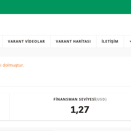
VARANT VİDEOLAR
VARANT HARİTASI
İLETIŞIM
si dolmuştur.
red
FINANSMAN SEVIYESI
(USD)
1,27