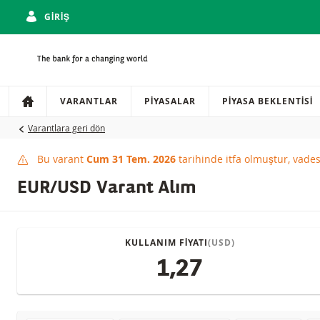
GIRIŞ
Gezinti
Sitede gezinti
VARANTLAR
PIYASALAR
PIYASA BEKLENTISI
Varantlara geri dön
Bu varant
Cum 31 Tem. 2026
tarihinde itfa olmuştur, vade
This product has expi
EUR/USD Varant Alım
KULLANIM FIYATI
(USD)
1,27