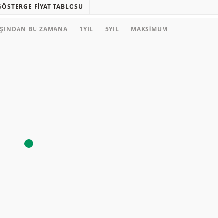
GÖSTERGE FIYAT TABLOSU
AŞINDAN BU ZAMANA
1YIL
5YIL
MAKSIMUM