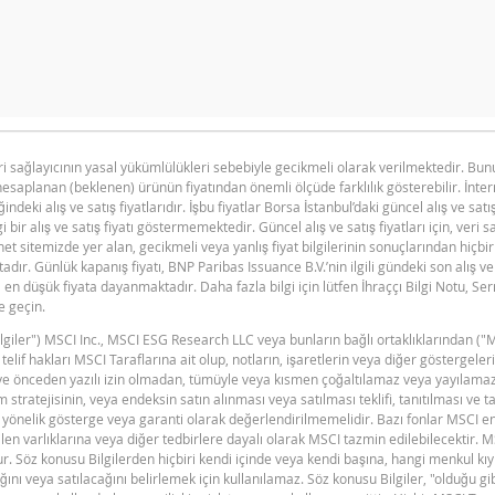
n primi doğru hesaplanamayacak kadar düşüktü, hesap makinesini d
eri sağlayıcının yasal yükümlülükleri sebebiyle gecikmeli olarak verilmektedir. B
hesaplanan (beklenen) ürünün fiyatından önemli ölçüde farklılık gösterebilir. İnte
F
ğindeki alış ve satış fiyatlarıdır. İşbu fiyatlar Borsa İstanbul’daki güncel alış ve satı
i bir alış ve satış fiyatı göstermemektedir. Güncel alış ve satış fiyatları için, veri 
et sitemizde yer alan, gecikmeli veya yanlış fiyat bilgilerinin sonuçlarından hiçbi
ır. Günlük kapanış fiyatı, BNP Paribas Issuance B.V.’nin ilgili gündeki son alış ve 
en düşük fiyata dayanmaktadır. Daha fazla bilgi için lütfen İhraççı Bilgi Notu, S
e geçin.
"Bilgiler") MSCI Inc., MSCI ESG Research LLC veya bunların bağlı ortaklıklarından ("
BNPP SPK ONAYLI SERMAYE PIYASASI
F
PDF
n telif hakları MSCI Taraflarına ait olup, notların, işaretlerin veya diğer göstergel
ARACI NOTU (15 NISAN 2026 IHRACI) 1
dir ve önceden yazılı izin olmadan, tümüyle veya kısmen çoğaltılamaz veya yayılama
 stratejisinin, veya endeksin satın alınması veya satılması teklifi, tanıtılması ve t
yönelik gösterge veya garanti olarak değerlendirilmemelidir. Bazı fonlar MSCI e
en varlıklarına veya diğer tedbirlere dayalı olarak MSCI tazmin edilebilecektir. 
ştur. Söz konusu Bilgilerden hiçbiri kendi içinde veya kendi başına, hangi menkul kı
ını veya satılacağını belirlemek için kullanılamaz. Söz konusu Bilgiler, "olduğu g