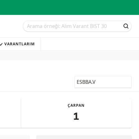
Arama
Arama
ARAM
VARANTLARIM
LocalCode
ÇARPAN
1