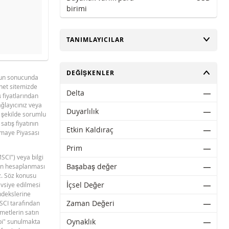
birimi
AÇ
TANIMLAYICILAR
evre dışı bıraktık.
AÇ
DEĞIŞKENLER
unun sonucunda
rnet sitemizde
Delta
―
ş fiyatlarından
sağlayıcınız veya
Duyarlılık
―
r şekilde sorumlu
satış fiyatının
Etkin Kaldıraç
―
ermaye Piyasası
Prim
―
MSCI") veya bilgi
BNPP SPK ONAYLI SERMAYE PIYASASI
PDF
Başabaş değer
―
erin hesaplanması
ARACI NOTU (15 NISAN 2026 IHRACI) 2
z. Söz konusu
İçsel Değer
―
avsiye edilmesi
ndekslerine
Zaman Değeri
―
MSCI tarafından
ymetlerin satın
Oynaklık
―
ibi" sunulmakta