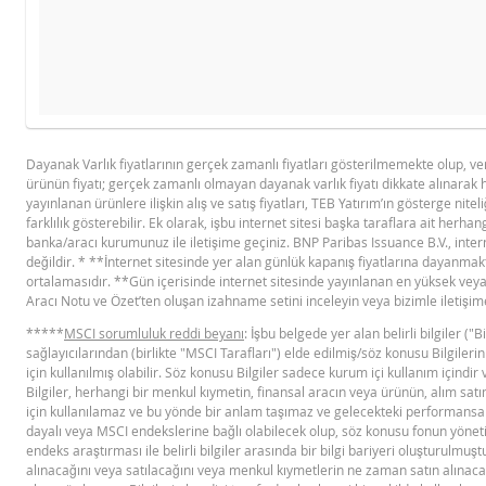
Ürü
İHRAÇÇI BILGI DOKÜMANI
GÖSTERGE FIYAT TABLOSU
Gösterge fiyat hesaplanamadı.
Dayanak Varlık fiyatlarının gerçek zamanlı fiyatları gösterilmemekte olup, v
ürünün fiyatı; gerçek zamanlı olmayan dayanak varlık fiyatı dikkate alınarak 
BNP PARIBAS IHRACCI BILGI
PD
yayınlanan ürünlere ilişkin alış ve satış fiyatları, TEB Yatırım’ın gösterge niteli
DOKUMANI (15 NISAN 2026)
farklılık gösterebilir. Ek olarak, işbu internet sitesi başka taraflara ait herhang
banka/aracı kurumunuz ile iletişime geçiniz. BNP Paribas Issuance B.V., intern
değildir. * **İnternet sitesinde yer alan günlük kapanış fiyatlarına dayanmaktad
YASAL DOKÜMANLAR
ortalamasıdır. **Gün içerisinde internet sitesinde yayınlanan en yüksek veya 
Aracı Notu ve Özet’ten oluşan izahname setini inceleyin veya bizimle iletişim
*****
MSCI sorumluluk reddi beyanı
: İşbu belgede yer alan belirli bilgiler (
BNPP SPK ONAYLI OZET (15 NISAN
PD
sağlayıcılarından (birlikte "MSCI Tarafları") elde edilmiş/söz konusu Bilgileri
2026 IHRACI)
için kullanılmış olabilir. Söz konusu Bilgiler sadece kurum içi kullanım için
Bilgiler, herhangi bir menkul kıymetin, finansal aracın veya ürünün, alım satım
için kullanılamaz ve bu yönde bir anlam taşımaz ve gelecekteki performansa 
FIYAT BILGISI
dayalı veya MSCI endekslerine bağlı olabilecek olup, söz konusu fonun yönetil
endeks araştırması ile belirli bilgiler arasında bir bilgi bariyeri oluşturulmu
alınacağını veya satılacağını veya menkul kıymetlerin ne zaman satın alınacağ