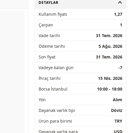
AÇ
DETAYLAR
Kullanım fiyatı
1,27
Çarpan
1
Vade tarihi
31 Tem. 2026
Ödeme tarihi
5 Ağu. 2026
Son fiyat
31 Tem. 2026
Vadeye kalan gün
-7
İhraç tarihi
15 Nis. 2026
Borsa İstanbul
10:00 - 18:00
Yön
Alım
Dayanak varlık tipi
Döviz
Ürün para birimi
TRY
Dayanak varlık para
USD