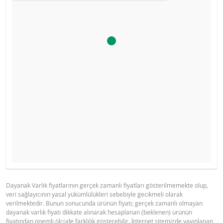
Ürün primi doğru hesaplanamayacak kadar düşüktü, hesa
İHRAÇÇI BILGI DOKÜMANI
GÖSTERGE FIYAT TABLOSU
makinesini devre dışı bıraktık.
Gösterge fiyat hesaplanamadı.
Dayanak Varlık fiyatlarının gerçek zamanlı fiyatları gösterilmemekte olup,
veri sağlayıcının yasal yükümlülükleri sebebiyle gecikmeli olarak
BNP PARIBAS IHRACCI BILGI
PDF
verilmektedir. Bunun sonucunda ürünün fiyatı; gerçek zamanlı olmayan
DOKUMANI (15 NISAN 2026)
dayanak varlık fiyatı dikkate alınarak hesaplanan (beklenen) ürünün
fiyatından önemli ölçüde farklılık gösterebilir. İnternet sitemizde yayınlanan