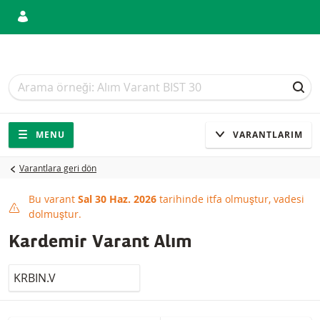
Arama
Arama
ARA
Gezinti
Sitede gezinti
MENU
VARANTLARIM
Varantlara geri dön
Bu varant
Sal 30 Haz. 2026
tarihinde itfa olmuştur, vadesi
This product has expired
dolmuştur.
Kardemir Varant Alım
LocalCode