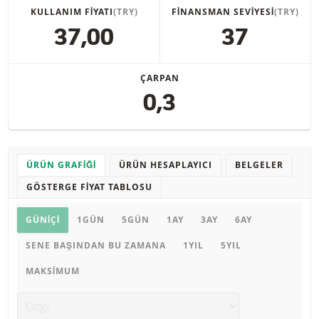
KULLANIM FIYATI
(TRY)
FINANSMAN SEVIYESI
(TRY)
37,00
37
ÇARPAN
0,3
ÜRÜN GRAFIĞI
ÜRÜN HESAPLAYICI
BELGELER
GÖSTERGE FIYAT TABLOSU
Ürün grafiği
GÜNIÇI
1GÜN
5GÜN
1AY
3AY
6AY
SENE BAŞINDAN BU ZAMANA
1YIL
5YIL
MAKSIMUM
Grafik türü