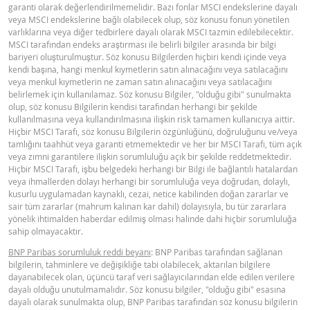
garanti olarak değerlendirilmemelidir. Bazı fonlar MSCI endekslerine dayalı
veya MSCI endekslerine bağlı olabilecek olup, söz konusu fonun yönetilen
varlıklarına veya diğer tedbirlere dayalı olarak MSCI tazmin edilebilecektir.
MSCI tarafından endeks araştırması ile belirli bilgiler arasında bir bilgi
bariyeri oluşturulmuştur. Söz konusu Bilgilerden hiçbiri kendi içinde veya
kendi başına, hangi menkul kıymetlerin satın alınacağını veya satılacağını
veya menkul kıymetlerin ne zaman satın alınacağını veya satılacağını
belirlemek için kullanılamaz. Söz konusu Bilgiler, "olduğu gibi" sunulmakta
olup, söz konusu Bilgilerin kendisi tarafından herhangi bir şekilde
kullanılmasına veya kullandırılmasına ilişkin risk tamamen kullanıcıya aittir.
Hiçbir MSCI Tarafı, söz konusu Bilgilerin özgünlüğünü, doğruluğunu ve/veya
tamlığını taahhüt veya garanti etmemektedir ve her bir MSCI Tarafı, tüm açık
veya zımni garantilere ilişkin sorumluluğu açık bir şekilde reddetmektedir.
Hiçbir MSCI Tarafı, işbu belgedeki herhangi bir Bilgi ile bağlantılı hatalardan
veya ihmallerden dolayı herhangi bir sorumluluğa veya doğrudan, dolaylı,
kusurlu uygulamadan kaynaklı, cezai, netice kabilinden doğan zararlar ve
sair tüm zararlar (mahrum kalınan kar dahil) dolayısıyla, bu tür zararlara
yönelik ihtimalden haberdar edilmiş olması halinde dahi hiçbir sorumluluğa
sahip olmayacaktır.
BNP Paribas sorumluluk reddi beyanı
: BNP Paribas tarafından sağlanan
bilgilerin, tahminlere ve değişikliğe tabi olabilecek, aktarılan bilgilere
dayanabilecek olan, üçüncü taraf veri sağlayıcılarından elde edilen verilere
dayalı olduğu unutulmamalıdır. Söz konusu bilgiler, "olduğu gibi" esasına
dayalı olarak sunulmakta olup, BNP Paribas tarafından söz konusu bilgilerin