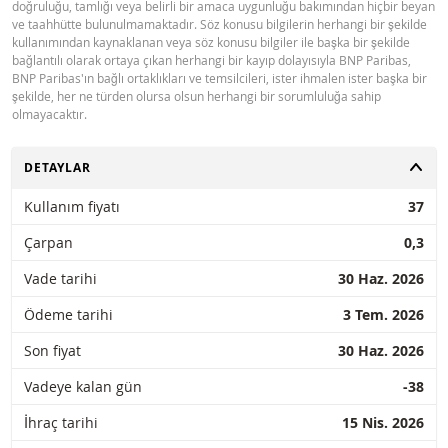
doğruluğu, tamlığı veya belirli bir amaca uygunluğu bakımından hiçbir beyan
ve taahhütte bulunulmamaktadır. Söz konusu bilgilerin herhangi bir şekilde
kullanımından kaynaklanan veya söz konusu bilgiler ile başka bir şekilde
bağlantılı olarak ortaya çıkan herhangi bir kayıp dolayısıyla BNP Paribas,
BNP Paribas'ın bağlı ortaklıkları ve temsilcileri, ister ihmalen ister başka bir
şekilde, her ne türden olursa olsun herhangi bir sorumluluğa sahip
olmayacaktır.
AÇ
DETAYLAR
Kullanım fiyatı
37
Çarpan
0,3
Vade tarihi
30 Haz. 2026
Ödeme tarihi
3 Tem. 2026
Son fiyat
30 Haz. 2026
Vadeye kalan gün
-38
İhraç tarihi
15 Nis. 2026