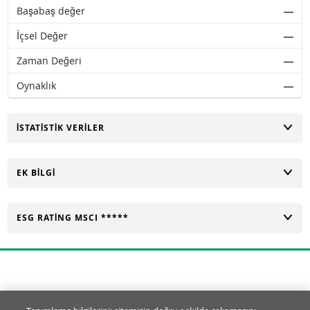
Başabaş değer
―
İçsel Değer
―
Zaman Değeri
―
Oynaklık
―
AÇ
İSTATISTIK VERILER
AÇ
EK BILGI
AÇ
ESG RATING MSCI *****
Tanımlama Bilgisi Ayarları