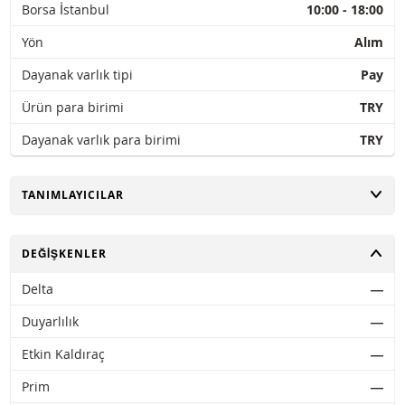
Borsa İstanbul
10:00 - 18:00
Yön
Alım
Dayanak varlık tipi
Pay
Ürün para birimi
TRY
Dayanak varlık para birimi
TRY
AÇ
TANIMLAYICILAR
AÇ
DEĞIŞKENLER
Delta
―
Duyarlılık
―
Etkin Kaldıraç
―
Prim
―