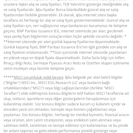
ürünlere ilişkin alış ve satış fiyatları, TEB Yatırım’ın gösterge niteliğindeki alış
YASAL DOKÜMANLAR
ve satış fiyatlarıdır. İşbu fiyatlar Borsa İstanbul’daki güncel alış ve satış
fiyatlarından farklılık gösterebilir. Ek olarak, işbu internet sitesi başka
taraflara ait herhangi bir alış ve satış fiyatı göstermemektedir. Güncel alış ve
BNPP SPK ONAYLI OZET (15 NISAN
satış fiyatları için, veri sağlayıcınız veya banka/aracı kurumunuz ile iletişime
PDF
geçiniz. BNP Paribas Issuance B.V., internet sitemizde yer alan, gecikmeli
2026 IHRACI)
veya yanlış fiyat bilgilerinin sonuçlarından hiçbir şekilde sorumlu değildir. *
**İnternet sitesinde yer alan günlük kapanış fiyatlarına dayanmaktadır.
Günlük kapanış fiyatı, BNP Paribas Issuance B.V.’nin ilgili gündeki son alış ve
BNPP SPK ONAYLI SERMAYE PIYASASI
satış fiyatının ortalamasıdır. **Gün içerisinde internet sitesinde yayınlanan
PDF
ARACI NOTU (15 NISAN 2026 IHRACI) 1
en yüksek veya en düşük fiyata dayanmaktadır. Daha fazla bilgi için lütfen
İhraççı Bilgi Notu, Sermaye Piyasası Aracı Notu ve Özet’ten oluşan izahname
setini inceleyin veya bizimle iletişime geçin.
BNPP SPK ONAYLI SERMAYE PIYASASI
*****
MSCI sorumluluk reddi beyanı
: İşbu belgede yer alan belirli bilgiler
PDF
ARACI NOTU (15 NISAN 2026 IHRACI) 2
("Bilgiler") MSCI Inc., MSCI ESG Research LLC veya bunların bağlı
ortaklıklarından ("MSCI") veya bilgi sağlayıcılarından (birlikte "MSCI
Tarafları") elde edilmiş/söz konusu Bilgilerin telif hakları MSCI Taraflarına ait
olup, notların, işaretlerin veya diğer göstergelerin hesaplanması için
FIYAT BILGISI
kullanılmış olabilir. Söz konusu Bilgiler sadece kurum içi kullanım içindir ve
önceden yazılı izin olmadan, tümüyle veya kısmen çoğaltılamaz veya
yayılamaz. Söz konusu Bilgiler, herhangi bir menkul kıymetin, finansal aracın
Latest Product Quotes
CSV
veya ürünün, alım satım stratejisinin, veya endeksin satın alınması veya
satılması teklifi, tanıtılması ve tavsiye edilmesi için kullanılamaz ve bu yönde
bir anlam taşımaz ve gelecekteki performansa yönelik gösterge veya