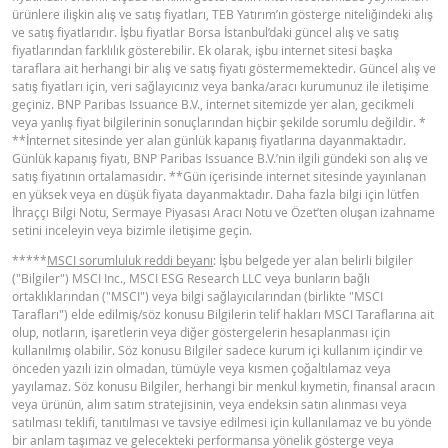
ürünlere ilişkin alış ve satış fiyatları, TEB Yatırım’ın gösterge niteliğindeki alış
YASAL DOKÜMANLAR
ve satış fiyatlarıdır. İşbu fiyatlar Borsa İstanbul’daki güncel alış ve satış
fiyatlarından farklılık gösterebilir. Ek olarak, işbu internet sitesi başka
taraflara ait herhangi bir alış ve satış fiyatı göstermemektedir. Güncel alış ve
BNPP SPK ONAYLI OZET (15 NISAN
satış fiyatları için, veri sağlayıcınız veya banka/aracı kurumunuz ile iletişime
PDF
geçiniz. BNP Paribas Issuance B.V., internet sitemizde yer alan, gecikmeli
2026 IHRACI)
veya yanlış fiyat bilgilerinin sonuçlarından hiçbir şekilde sorumlu değildir. *
**İnternet sitesinde yer alan günlük kapanış fiyatlarına dayanmaktadır.
Günlük kapanış fiyatı, BNP Paribas Issuance B.V.’nin ilgili gündeki son alış ve
BNPP SPK ONAYLI SERMAYE PIYASASI
satış fiyatının ortalamasıdır. **Gün içerisinde internet sitesinde yayınlanan
PDF
ARACI NOTU (15 NISAN 2026 IHRACI) 1
en yüksek veya en düşük fiyata dayanmaktadır. Daha fazla bilgi için lütfen
İhraççı Bilgi Notu, Sermaye Piyasası Aracı Notu ve Özet’ten oluşan izahname
setini inceleyin veya bizimle iletişime geçin.
BNPP SPK ONAYLI SERMAYE PIYASASI
*****
MSCI sorumluluk reddi beyanı
: İşbu belgede yer alan belirli bilgiler
PDF
ARACI NOTU (15 NISAN 2026 IHRACI) 2
("Bilgiler") MSCI Inc., MSCI ESG Research LLC veya bunların bağlı
ortaklıklarından ("MSCI") veya bilgi sağlayıcılarından (birlikte "MSCI
Tarafları") elde edilmiş/söz konusu Bilgilerin telif hakları MSCI Taraflarına ait
olup, notların, işaretlerin veya diğer göstergelerin hesaplanması için
FIYAT BILGISI
kullanılmış olabilir. Söz konusu Bilgiler sadece kurum içi kullanım içindir ve
önceden yazılı izin olmadan, tümüyle veya kısmen çoğaltılamaz veya
yayılamaz. Söz konusu Bilgiler, herhangi bir menkul kıymetin, finansal aracın
Latest Product Quotes
CSV
veya ürünün, alım satım stratejisinin, veya endeksin satın alınması veya
satılması teklifi, tanıtılması ve tavsiye edilmesi için kullanılamaz ve bu yönde
bir anlam taşımaz ve gelecekteki performansa yönelik gösterge veya