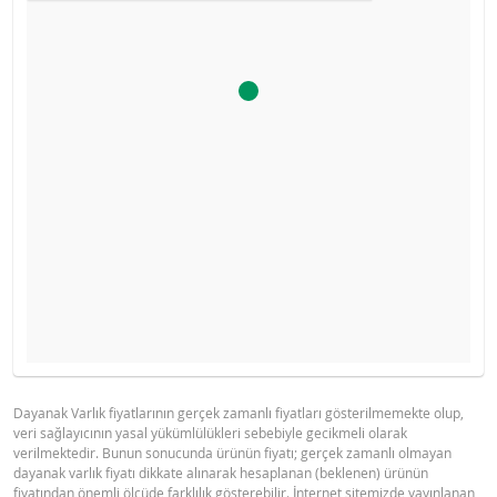
Ürün primi doğru hesaplanamayacak kadar düşüktü, hesa
İHRAÇÇI BILGI DOKÜMANI
GÖSTERGE FIYAT TABLOSU
makinesini devre dışı bıraktık.
Gösterge fiyat hesaplanamadı.
Dayanak Varlık fiyatlarının gerçek zamanlı fiyatları gösterilmemekte olup,
veri sağlayıcının yasal yükümlülükleri sebebiyle gecikmeli olarak
BNP PARIBAS IHRACCI BILGI
PDF
verilmektedir. Bunun sonucunda ürünün fiyatı; gerçek zamanlı olmayan
DOKUMANI (15 NISAN 2026)
dayanak varlık fiyatı dikkate alınarak hesaplanan (beklenen) ürünün
fiyatından önemli ölçüde farklılık gösterebilir. İnternet sitemizde yayınlanan