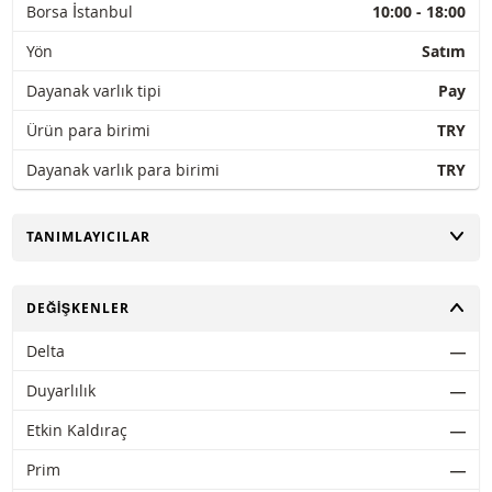
Borsa İstanbul
10:00 - 18:00
Yön
Satım
Dayanak varlık tipi
Pay
Ürün para birimi
TRY
Dayanak varlık para birimi
TRY
AÇ
TANIMLAYICILAR
AÇ
DEĞIŞKENLER
Delta
―
Duyarlılık
―
Etkin Kaldıraç
―
Prim
―