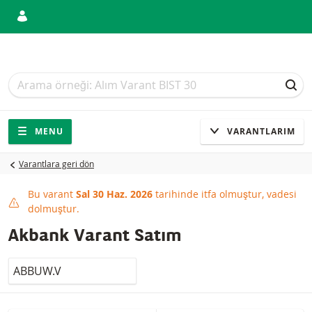
Arama
Arama
ARA
Gezinti
Sitede gezinti
MENU
VARANTLARIM
Varantlara geri dön
Bu varant
Sal 30 Haz. 2026
tarihinde itfa olmuştur, vadesi
This product has expired
dolmuştur.
Akbank Varant Satım
LocalCode