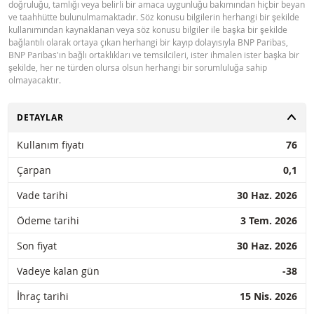
doğruluğu, tamlığı veya belirli bir amaca uygunluğu bakımından hiçbir beyan
ve taahhütte bulunulmamaktadır. Söz konusu bilgilerin herhangi bir şekilde
kullanımından kaynaklanan veya söz konusu bilgiler ile başka bir şekilde
bağlantılı olarak ortaya çıkan herhangi bir kayıp dolayısıyla BNP Paribas,
BNP Paribas'ın bağlı ortaklıkları ve temsilcileri, ister ihmalen ister başka bir
şekilde, her ne türden olursa olsun herhangi bir sorumluluğa sahip
olmayacaktır.
AÇ
DETAYLAR
Kullanım fiyatı
76
Çarpan
0,1
Vade tarihi
30 Haz. 2026
Ödeme tarihi
3 Tem. 2026
Son fiyat
30 Haz. 2026
Vadeye kalan gün
-38
İhraç tarihi
15 Nis. 2026