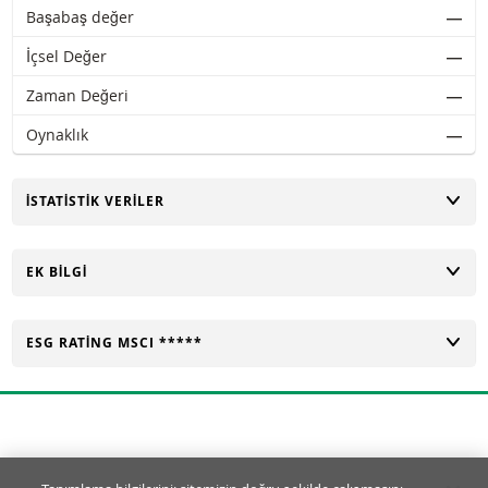
Başabaş değer
―
İçsel Değer
―
Zaman Değeri
―
Oynaklık
―
AÇ
İSTATISTIK VERILER
AÇ
EK BILGI
AÇ
ESG RATING MSCI *****
Tanımlama Bilgisi Ayarları