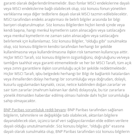
garanti olarak değerlendirilmemelidir. Bazı fonlar MSCI endekslerine dayalı
veya MSCI endekslerine bağlı olabilecek olup, söz konusu fonun yönetilen
varlıklarına veya diğer tedbirlere dayalı olarak MSCI tazmin edilebilecektir.
MSCI tarafından endeks araştırması ile belirli bilgiler arasında bir bilgi
bariyeri oluşturulmuştur. Söz konusu Bilgilerden hiçbiri kendi içinde veya
kendi başına, hangi menkul kıymetlerin satın alınacağını veya satılacağını
veya menkul kıymetlerin ne zaman satın alınacağını veya satılacağını
belirlemek için kullanılamaz. Söz konusu Bilgiler, "olduğu gibi" sunulmakta
olup, söz konusu Bilgilerin kendisi tarafından herhangi bir şekilde
kullanılmasına veya kullandırılmasına ilişkin risk tamamen kullanıcıya aittir.
Hiçbir MSCI Tarafı, söz konusu Bilgilerin özgünlüğünü, doğruluğunu ve/veya
tamlığını taahhüt veya garanti etmemektedir ve her bir MSCI Tarafı, tüm açık
veya zımni garantilere ilişkin sorumluluğu açık bir şekilde reddetmektedir.
Hiçbir MSCI Tarafı, işbu belgedeki herhangi bir Bilgi ile bağlantılı hatalardan
veya ihmallerden dolayı herhangi bir sorumluluğa veya doğrudan, dolaylı,
kusurlu uygulamadan kaynaklı, cezai, netice kabilinden doğan zararlar ve
sair tüm zararlar (mahrum kalınan kar dahil) dolayısıyla, bu tür zararlara
yönelik ihtimalden haberdar edilmiş olması halinde dahi hiçbir sorumluluğa
sahip olmayacaktır.
BNP Paribas sorumluluk reddi beyanı
: BNP Paribas tarafından sağlanan
bilgilerin, tahminlere ve değişikliğe tabi olabilecek, aktarılan bilgilere
dayanabilecek olan, üçüncü taraf veri sağlayıcılarından elde edilen verilere
dayalı olduğu unutulmamalıdır. Söz konusu bilgiler, "olduğu gibi" esasına
dayalı olarak sunulmakta olup, BNP Paribas tarafından söz konusu bilgilerin