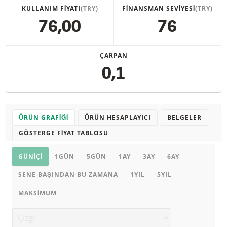
KULLANIM FIYATI
(TRY)
FINANSMAN SEVIYESI
(TRY)
76,00
76
ÇARPAN
0,1
ÜRÜN GRAFIĞI
ÜRÜN HESAPLAYICI
BELGELER
GÖSTERGE FIYAT TABLOSU
Ürün grafiği
GÜNIÇI
1GÜN
5GÜN
1AY
3AY
6AY
SENE BAŞINDAN BU ZAMANA
1YIL
5YIL
MAKSIMUM
Grafik türü