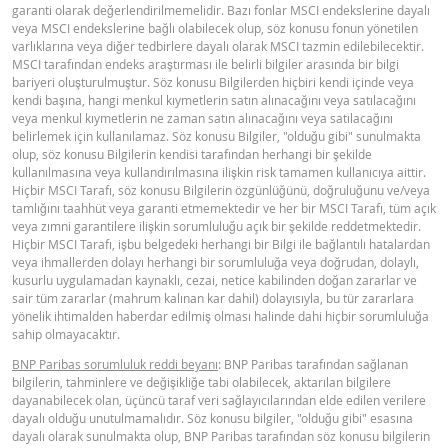
garanti olarak değerlendirilmemelidir. Bazı fonlar MSCI endekslerine dayalı
veya MSCI endekslerine bağlı olabilecek olup, söz konusu fonun yönetilen
varlıklarına veya diğer tedbirlere dayalı olarak MSCI tazmin edilebilecektir.
MSCI tarafından endeks araştırması ile belirli bilgiler arasında bir bilgi
bariyeri oluşturulmuştur. Söz konusu Bilgilerden hiçbiri kendi içinde veya
kendi başına, hangi menkul kıymetlerin satın alınacağını veya satılacağını
veya menkul kıymetlerin ne zaman satın alınacağını veya satılacağını
belirlemek için kullanılamaz. Söz konusu Bilgiler, "olduğu gibi" sunulmakta
olup, söz konusu Bilgilerin kendisi tarafından herhangi bir şekilde
kullanılmasına veya kullandırılmasına ilişkin risk tamamen kullanıcıya aittir.
Hiçbir MSCI Tarafı, söz konusu Bilgilerin özgünlüğünü, doğruluğunu ve/veya
tamlığını taahhüt veya garanti etmemektedir ve her bir MSCI Tarafı, tüm açık
veya zımni garantilere ilişkin sorumluluğu açık bir şekilde reddetmektedir.
Hiçbir MSCI Tarafı, işbu belgedeki herhangi bir Bilgi ile bağlantılı hatalardan
veya ihmallerden dolayı herhangi bir sorumluluğa veya doğrudan, dolaylı,
kusurlu uygulamadan kaynaklı, cezai, netice kabilinden doğan zararlar ve
sair tüm zararlar (mahrum kalınan kar dahil) dolayısıyla, bu tür zararlara
yönelik ihtimalden haberdar edilmiş olması halinde dahi hiçbir sorumluluğa
sahip olmayacaktır.
BNP Paribas sorumluluk reddi beyanı
: BNP Paribas tarafından sağlanan
bilgilerin, tahminlere ve değişikliğe tabi olabilecek, aktarılan bilgilere
dayanabilecek olan, üçüncü taraf veri sağlayıcılarından elde edilen verilere
dayalı olduğu unutulmamalıdır. Söz konusu bilgiler, "olduğu gibi" esasına
dayalı olarak sunulmakta olup, BNP Paribas tarafından söz konusu bilgilerin