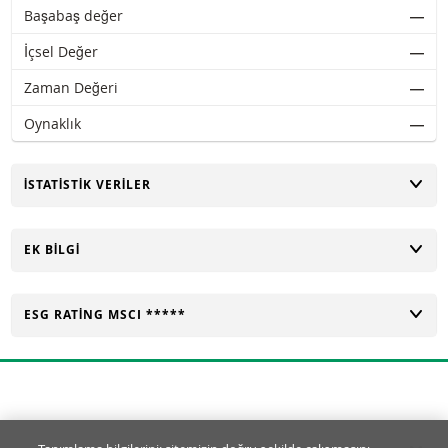
Başabaş değer
―
İçsel Değer
―
Zaman Değeri
―
Oynaklık
―
AÇ
İSTATISTIK VERILER
AÇ
EK BILGI
AÇ
ESG RATING MSCI *****
Tanımlama Bilgisi Ayarları