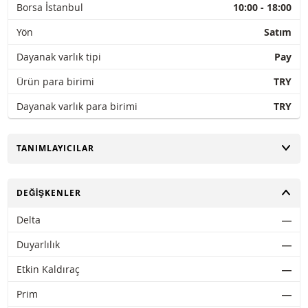
Borsa İstanbul
10:00 - 18:00
Yön
Satım
Dayanak varlık tipi
Pay
Ürün para birimi
TRY
Dayanak varlık para birimi
TRY
AÇ
TANIMLAYICILAR
AÇ
DEĞIŞKENLER
Delta
―
Duyarlılık
―
Etkin Kaldıraç
―
Prim
―