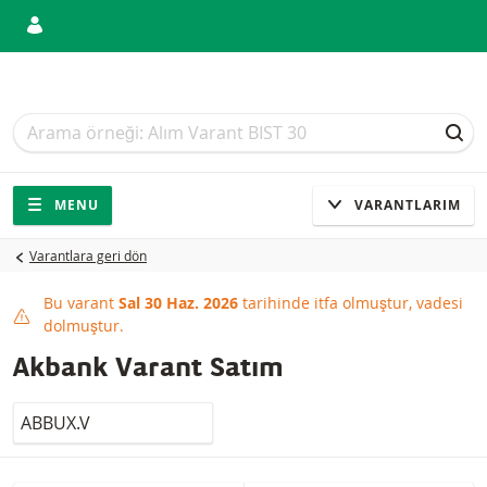
Arama
Arama
ARA
Gezinti
Sitede gezinti
MENU
VARANTLARIM
Varantlara geri dön
Bu varant
Sal 30 Haz. 2026
tarihinde itfa olmuştur, vadesi
This product has expired
dolmuştur.
Akbank Varant Satım
LocalCode