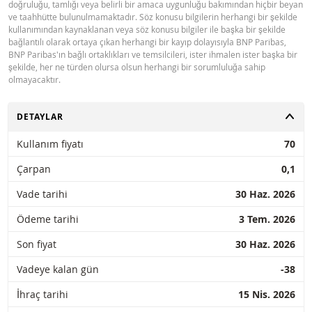
doğruluğu, tamlığı veya belirli bir amaca uygunluğu bakımından hiçbir beyan
ve taahhütte bulunulmamaktadır. Söz konusu bilgilerin herhangi bir şekilde
kullanımından kaynaklanan veya söz konusu bilgiler ile başka bir şekilde
bağlantılı olarak ortaya çıkan herhangi bir kayıp dolayısıyla BNP Paribas,
BNP Paribas'ın bağlı ortaklıkları ve temsilcileri, ister ihmalen ister başka bir
şekilde, her ne türden olursa olsun herhangi bir sorumluluğa sahip
olmayacaktır.
AÇ
DETAYLAR
Kullanım fiyatı
70
Çarpan
0,1
Vade tarihi
30 Haz. 2026
Ödeme tarihi
3 Tem. 2026
Son fiyat
30 Haz. 2026
Vadeye kalan gün
-38
İhraç tarihi
15 Nis. 2026