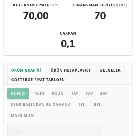
KULLANIM FIYATI
(TRY)
FINANSMAN SEVIYESI
(TRY)
70,00
70
ÇARPAN
0,1
ÜRÜN GRAFIĞI
ÜRÜN HESAPLAYICI
BELGELER
GÖSTERGE FIYAT TABLOSU
Ürün grafiği
GÜNIÇI
1GÜN
5GÜN
1AY
3AY
6AY
SENE BAŞINDAN BU ZAMANA
1YIL
5YIL
MAKSIMUM
Grafik türü