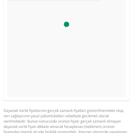
Ürün primi doğru hesaplanamayacak kadar düşüktü, hesa
İHRAÇÇI BILGI DOKÜMANI
GÖSTERGE FIYAT TABLOSU
makinesini devre dışı bıraktık.
Gösterge fiyat hesaplanamadı.
Dayanak Varlık fiyatlarının gerçek zamanlı fiyatları gösterilmemekte olup,
veri sağlayıcının yasal yükümlülükleri sebebiyle gecikmeli olarak
BNP PARIBAS IHRACCI BILGI
PDF
verilmektedir. Bunun sonucunda ürünün fiyatı; gerçek zamanlı olmayan
DOKUMANI (15 NISAN 2026)
dayanak varlık fiyatı dikkate alınarak hesaplanan (beklenen) ürünün
fiyatından önemli ölçüde farklılık gösterebilir. İnternet sitemizde yayınlanan