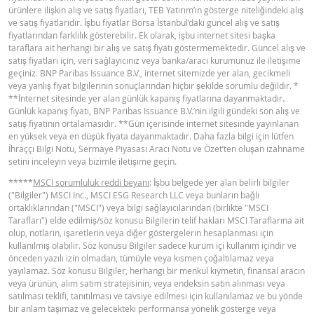
ürünlere ilişkin alış ve satış fiyatları, TEB Yatırım’ın gösterge niteliğindeki alış
YASAL DOKÜMANLAR
ve satış fiyatlarıdır. İşbu fiyatlar Borsa İstanbul’daki güncel alış ve satış
fiyatlarından farklılık gösterebilir. Ek olarak, işbu internet sitesi başka
taraflara ait herhangi bir alış ve satış fiyatı göstermemektedir. Güncel alış ve
BNPP SPK ONAYLI OZET (15 NISAN
satış fiyatları için, veri sağlayıcınız veya banka/aracı kurumunuz ile iletişime
PDF
geçiniz. BNP Paribas Issuance B.V., internet sitemizde yer alan, gecikmeli
2026 IHRACI)
veya yanlış fiyat bilgilerinin sonuçlarından hiçbir şekilde sorumlu değildir. *
**İnternet sitesinde yer alan günlük kapanış fiyatlarına dayanmaktadır.
Günlük kapanış fiyatı, BNP Paribas Issuance B.V.’nin ilgili gündeki son alış ve
BNPP SPK ONAYLI SERMAYE PIYASASI
satış fiyatının ortalamasıdır. **Gün içerisinde internet sitesinde yayınlanan
PDF
ARACI NOTU (15 NISAN 2026 IHRACI) 1
en yüksek veya en düşük fiyata dayanmaktadır. Daha fazla bilgi için lütfen
İhraççı Bilgi Notu, Sermaye Piyasası Aracı Notu ve Özet’ten oluşan izahname
setini inceleyin veya bizimle iletişime geçin.
BNPP SPK ONAYLI SERMAYE PIYASASI
*****
MSCI sorumluluk reddi beyanı
: İşbu belgede yer alan belirli bilgiler
PDF
ARACI NOTU (15 NISAN 2026 IHRACI) 2
("Bilgiler") MSCI Inc., MSCI ESG Research LLC veya bunların bağlı
ortaklıklarından ("MSCI") veya bilgi sağlayıcılarından (birlikte "MSCI
Tarafları") elde edilmiş/söz konusu Bilgilerin telif hakları MSCI Taraflarına ait
olup, notların, işaretlerin veya diğer göstergelerin hesaplanması için
FIYAT BILGISI
kullanılmış olabilir. Söz konusu Bilgiler sadece kurum içi kullanım içindir ve
önceden yazılı izin olmadan, tümüyle veya kısmen çoğaltılamaz veya
yayılamaz. Söz konusu Bilgiler, herhangi bir menkul kıymetin, finansal aracın
Latest Product Quotes
CSV
veya ürünün, alım satım stratejisinin, veya endeksin satın alınması veya
satılması teklifi, tanıtılması ve tavsiye edilmesi için kullanılamaz ve bu yönde
bir anlam taşımaz ve gelecekteki performansa yönelik gösterge veya