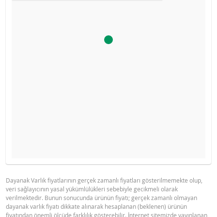
Ürün primi doğru hesaplanamayacak kadar düşüktü, hesa
İHRAÇÇI BILGI DOKÜMANI
GÖSTERGE FIYAT TABLOSU
makinesini devre dışı bıraktık.
Gösterge fiyat hesaplanamadı.
Dayanak Varlık fiyatlarının gerçek zamanlı fiyatları gösterilmemekte olup,
veri sağlayıcının yasal yükümlülükleri sebebiyle gecikmeli olarak
BNP PARIBAS IHRACCI BILGI
PDF
verilmektedir. Bunun sonucunda ürünün fiyatı; gerçek zamanlı olmayan
DOKUMANI (15 NISAN 2026)
dayanak varlık fiyatı dikkate alınarak hesaplanan (beklenen) ürünün
fiyatından önemli ölçüde farklılık gösterebilir. İnternet sitemizde yayınlanan