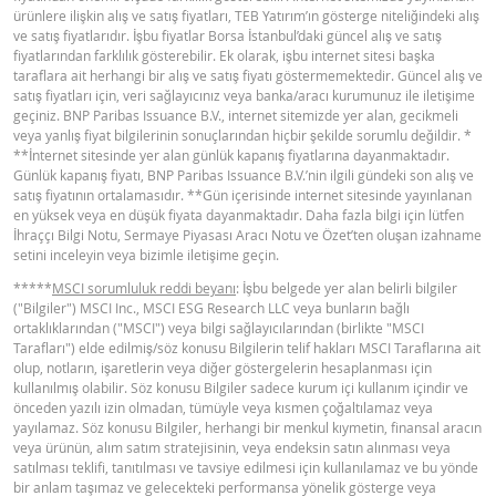
ürünlere ilişkin alış ve satış fiyatları, TEB Yatırım’ın gösterge niteliğindeki alış
YASAL DOKÜMANLAR
ve satış fiyatlarıdır. İşbu fiyatlar Borsa İstanbul’daki güncel alış ve satış
fiyatlarından farklılık gösterebilir. Ek olarak, işbu internet sitesi başka
taraflara ait herhangi bir alış ve satış fiyatı göstermemektedir. Güncel alış ve
BNPP SPK ONAYLI OZET (15 NISAN
satış fiyatları için, veri sağlayıcınız veya banka/aracı kurumunuz ile iletişime
PDF
geçiniz. BNP Paribas Issuance B.V., internet sitemizde yer alan, gecikmeli
2026 IHRACI)
veya yanlış fiyat bilgilerinin sonuçlarından hiçbir şekilde sorumlu değildir. *
**İnternet sitesinde yer alan günlük kapanış fiyatlarına dayanmaktadır.
Günlük kapanış fiyatı, BNP Paribas Issuance B.V.’nin ilgili gündeki son alış ve
BNPP SPK ONAYLI SERMAYE PIYASASI
satış fiyatının ortalamasıdır. **Gün içerisinde internet sitesinde yayınlanan
PDF
ARACI NOTU (15 NISAN 2026 IHRACI) 1
en yüksek veya en düşük fiyata dayanmaktadır. Daha fazla bilgi için lütfen
İhraççı Bilgi Notu, Sermaye Piyasası Aracı Notu ve Özet’ten oluşan izahname
setini inceleyin veya bizimle iletişime geçin.
BNPP SPK ONAYLI SERMAYE PIYASASI
*****
MSCI sorumluluk reddi beyanı
: İşbu belgede yer alan belirli bilgiler
PDF
ARACI NOTU (15 NISAN 2026 IHRACI) 2
("Bilgiler") MSCI Inc., MSCI ESG Research LLC veya bunların bağlı
ortaklıklarından ("MSCI") veya bilgi sağlayıcılarından (birlikte "MSCI
Tarafları") elde edilmiş/söz konusu Bilgilerin telif hakları MSCI Taraflarına ait
olup, notların, işaretlerin veya diğer göstergelerin hesaplanması için
FIYAT BILGISI
kullanılmış olabilir. Söz konusu Bilgiler sadece kurum içi kullanım içindir ve
önceden yazılı izin olmadan, tümüyle veya kısmen çoğaltılamaz veya
yayılamaz. Söz konusu Bilgiler, herhangi bir menkul kıymetin, finansal aracın
Latest Product Quotes
CSV
veya ürünün, alım satım stratejisinin, veya endeksin satın alınması veya
satılması teklifi, tanıtılması ve tavsiye edilmesi için kullanılamaz ve bu yönde
bir anlam taşımaz ve gelecekteki performansa yönelik gösterge veya