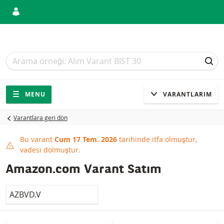
Arama
Arama
ARA
Gezinti
Sitede gezinti
MENU
VARANTLARIM
Varantlara geri dön
Bu varant
Cum 17 Tem. 2026
tarihinde itfa olmuştur,
This product has expired
vadesi dolmuştur.
Amazon.com Varant Satım
LocalCode