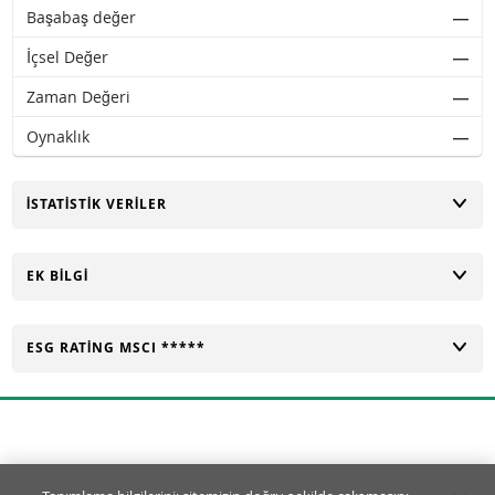
Başabaş değer
―
İçsel Değer
―
Zaman Değeri
―
Oynaklık
―
AÇ
İSTATISTIK VERILER
AÇ
EK BILGI
AÇ
ESG RATING MSCI *****
Tanımlama Bilgisi Ayarları