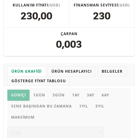
KULLANIM FIYATI
(USD)
FINANSMAN SEVIYESI
(USD)
230,00
230
ÇARPAN
0,003
ÜRÜN GRAFIĞI
ÜRÜN HESAPLAYICI
BELGELER
GÖSTERGE FIYAT TABLOSU
Ürün grafiği
GÜNIÇI
1GÜN
5GÜN
1AY
3AY
6AY
SENE BAŞINDAN BU ZAMANA
1YIL
5YIL
MAKSIMUM
Grafik türü