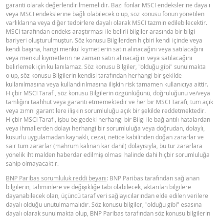
garanti olarak değerlendirilmemelidir. Bazı fonlar MSCI endekslerine dayalı
veya MSCI endekslerine bağlı olabilecek olup, söz konusu fonun yönetilen
varlıklarına veya diğer tedbirlere dayalı olarak MSCI tazmin edilebilecektir.
MSCI tarafından endeks araştırması ile belirli bilgiler arasında bir bilgi
bariyeri oluşturulmuştur. Söz konusu Bilgilerden hiçbiri kendi içinde veya
kendi başına, hangi menkul kıymetlerin satın alınacağını veya satılacağını
veya menkul kıymetlerin ne zaman satın alınacağını veya satılacağını
belirlemek için kullanılamaz. Söz konusu Bilgiler, "olduğu gibi" sunulmakta
olup, söz konusu Bilgilerin kendisi tarafından herhangi bir şekilde
kullanılmasına veya kullandırılmasına ilişkin risk tamamen kullanıcıya aittir.
Hiçbir MSCI Tarafı, söz konusu Bilgilerin özgünlüğünü, doğruluğunu ve/veya
tamlığını taahhüt veya garanti etmemektedir ve her bir MSCI Tarafı, tüm açık
veya zımni garantilere ilişkin sorumluluğu açık bir şekilde reddetmektedir.
Hiçbir MSCI Tarafı, işbu belgedeki herhangi bir Bilgi ile bağlantılı hatalardan
veya ihmallerden dolayı herhangi bir sorumluluğa veya doğrudan, dolaylı,
kusurlu uygulamadan kaynaklı, cezai, netice kabilinden doğan zararlar ve
sair tüm zararlar (mahrum kalınan kar dahil) dolayısıyla, bu tür zararlara
yönelik ihtimalden haberdar edilmiş olması halinde dahi hiçbir sorumluluğa
sahip olmayacaktır.
BNP Paribas sorumluluk reddi beyanı
: BNP Paribas tarafından sağlanan
bilgilerin, tahminlere ve değişikliğe tabi olabilecek, aktarılan bilgilere
dayanabilecek olan, üçüncü taraf veri sağlayıcılarından elde edilen verilere
dayalı olduğu unutulmamalıdır. Söz konusu bilgiler, "olduğu gibi" esasına
dayalı olarak sunulmakta olup, BNP Paribas tarafından söz konusu bilgilerin