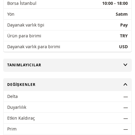
Borsa İstanbul
10:00 - 18:00
Yön
Satım
Dayanak varlık tipi
Pay
Ürün para birimi
TRY
Dayanak varlık para birimi
USD
AÇ
TANIMLAYICILAR
AÇ
DEĞIŞKENLER
Delta
―
Duyarlılık
―
Etkin Kaldıraç
―
Prim
―