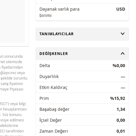
Dayanak varlık para
USD
birimi
AÇ
TANIMLAYICILAR
evre dışı bıraktık.
AÇ
DEĞIŞKENLER
lifine veya taahhüdüne konu olamaz.
unun sonucunda
rnet sitemizde
BNPP SPK ONAYLI SERMAYE PIYASASI
Delta
%0,00
PDF
IYESI
ş fiyatlarından
ARACI NOTU (12 MAYIS 2026 IHRACI) 2
sağlayıcınız veya
Duyarlılık
―
r şekilde sorumlu
satış fiyatının
Etkin Kaldıraç
―
ermaye Piyasası
Prim
%15,92
MSCI") veya bilgi
Başabaş değer
1,34
erin hesaplanması
z. Söz konusu
İçsel Değer
0,00
avsiye edilmesi
ndekslerine
Zaman Değeri
0,01
MSCI tarafından