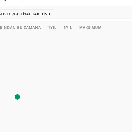
GÖSTERGE FIYAT TABLOSU
AŞINDAN BU ZAMANA
1YIL
5YIL
MAKSIMUM