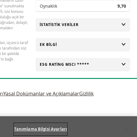
ymetlerin satın
Oynaklık
9,70
ibi" sunulmakta
afı, söz konusu
luluğu açık bir
oğrudan, dolaylı,
AÇ
İSTATISTIK VERILER
timalden
olan, üçüncü taraf
AÇ
EK BILGI
s tarafından söz
 bir şekilde
ın bağlı
AÇ
ESG RATING MSCI *****
rı
Yasal Dokümanlar ve Açıklamalar
Gizlilik
Tanımlama Bilgisi Ayarları
SAYF