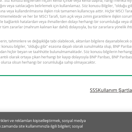
ştur. Söz konusu Bilgilerden hiçbiri kendi içinde veya kendi başına, hangi menkul kı
0,030
ını veya satılacağını belirlemek için kullanılamaz. Söz konusu Bilgiler, "olduğu g
ına veya kullandırılmasına ilişkin risk tamamen kullanıcıya aittir. Hiçbir MSCI Tar
0,019
tmemektedir ve her bir MSCI Tarafı, tüm açık veya zımni garantilere ilişkin sorum
 ile bağlantılı hatalardan veya ihmallerden dolayı herhangi bir sorumluluğa veya d
0,011
 tüm zararlar (mahrum kalınan kar dahil) dolayısıyla, bu tür zararlara yönelik ih
0,007
erin, tahminlere ve değişikliğe tabi olabilecek, aktarılan bilgilere dayanabilecek 
0,002
z konusu bilgiler, "olduğu gibi" esasına dayalı olarak sunulmakta olup, BNP Pariba
ndan hiçbir beyan ve taahhütte bulunulmamaktadır. Söz konusu bilgilerin herhangi
0,001
antılı olarak ortaya çıkan herhangi bir kayıp dolayısıyla BNP Paribas, BNP Paribas'
den olursa olsun herhangi bir sorumluluğa sahip olmayacaktır.
0,001
0,000
0,000
SSS
Kullanım Şartla
0,000
0,000
0,000
rikleri ve reklamları kişiselleştirmek, sosyal medya
0,000
zamanda site kullanımınızla ilgili bilgileri; sosyal
LÜTFEN TIKLAYINIZ:
KOTASYON VERİLMEYEN DURUMLAR