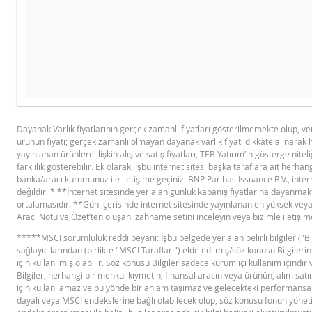
Ürü
YASAL DOKÜMANLAR
GÖSTERGE FIYAT TABLOSU
Hesaplayıcı sonuçları yalnızca bilgi amaçlı sunulmuştur, endi
Dayanak Varlık fiyatlarının gerçek zamanlı fiyatları gösterilmemekte olup, v
ürünün fiyatı; gerçek zamanlı olmayan dayanak varlık fiyatı dikkate alınarak 
BNPP SPK ONAYLI OZET (12 MAYIS
PD
DAYANAK VARLIK FIYAT SEVIYESI
yayınlanan ürünlere ilişkin alış ve satış fiyatları, TEB Yatırım’ın gösterge niteli
2026 IHRACI)
farklılık gösterebilir. Ek olarak, işbu internet sitesi başka taraflara ait herhang
1,205
banka/aracı kurumunuz ile iletişime geçiniz. BNP Paribas Issuance B.V., intern
değildir. * **İnternet sitesinde yer alan günlük kapanış fiyatlarına dayanmaktad
1,2
FIYAT BILGISI
ortalamasıdır. **Gün içerisinde internet sitesinde yayınlanan en yüksek veya 
Aracı Notu ve Özet’ten oluşan izahname setini inceleyin veya bizimle iletişim
1,195
*****
MSCI sorumluluk reddi beyanı
: İşbu belgede yer alan belirli bilgiler (
1,19
Latest Product Quotes
CS
sağlayıcılarından (birlikte "MSCI Tarafları") elde edilmiş/söz konusu Bilgileri
için kullanılmış olabilir. Söz konusu Bilgiler sadece kurum içi kullanım için
1,185
Bilgiler, herhangi bir menkul kıymetin, finansal aracın veya ürünün, alım satım
için kullanılamaz ve bu yönde bir anlam taşımaz ve gelecekteki performansa 
1,18
dayalı veya MSCI endekslerine bağlı olabilecek olup, söz konusu fonun yönetil