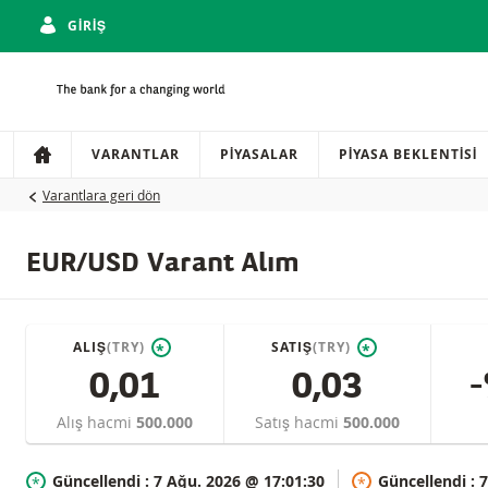
GIRIŞ
Gezinti
Sitede gezinti
VARANTLAR
PIYASALAR
PIYASA BEKLENTISI
Varantlara geri dön
EUR/USD Varant Alım
ALIŞ
(TRY)
SATIŞ
(TRY)
*
*
0,01
0,03
-
Alış hacmi
500.000
Satış hacmi
500.000
Güncellendi :
7 Ağu. 2026 @ 17:01:30
Güncellendi :
7
*
*