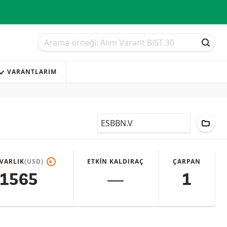
Arama
Arama
ARAM
VARANTLARIM
LocalCode
PORT
VARLIK
(USD)
ETKIN KALDIRAÇ
ÇARPAN
*
,1565
―
1