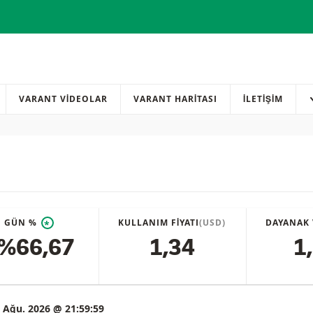
VARANT VİDEOLAR
VARANT HARİTASI
İLETIŞIM
GÜN %
KULLANIM FIYATI
(USD)
DAYANAK 
*
%66,67
1,34
1
 Ağu. 2026 @ 21:59:59