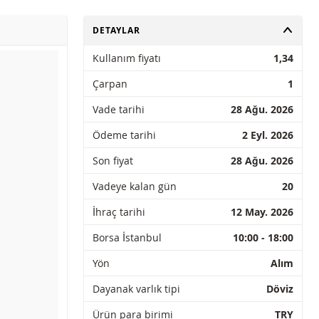
AÇ
DETAYLAR
Kullanım fiyatı
1,34
Çarpan
1
Vade tarihi
28 Ağu. 2026
Ödeme tarihi
2 Eyl. 2026
Son fiyat
28 Ağu. 2026
Vadeye kalan gün
20
İhraç tarihi
12 May. 2026
Borsa İstanbul
10:00 - 18:00
Yön
Alım
Dayanak varlık tipi
Döviz
Ürün para birimi
TRY