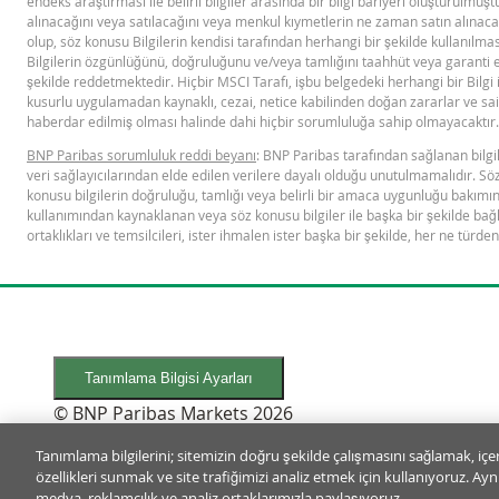
endeks araştırması ile belirli bilgiler arasında bir bilgi bariyeri oluşturulmu
1,175
alınacağını veya satılacağını veya menkul kıymetlerin ne zaman satın alınacağ
olup, söz konusu Bilgilerin kendisi tarafından herhangi bir şekilde kullanılmas
1,17
Bilgilerin özgünlüğünü, doğruluğunu ve/veya tamlığını taahhüt veya garanti e
şekilde reddetmektedir. Hiçbir MSCI Tarafı, işbu belgedeki herhangi bir Bilgi
1,165
kusurlu uygulamadan kaynaklı, cezai, netice kabilinden doğan zararlar ve sair
haberdar edilmiş olması halinde dahi hiçbir sorumluluğa sahip olmayacaktır.
1,16
BNP Paribas sorumluluk reddi beyanı
: BNP Paribas tarafından sağlanan bilgil
1,15
veri sağlayıcılarından elde edilen verilere dayalı olduğu unutulmamalıdır. Sö
konusu bilgilerin doğruluğu, tamlığı veya belirli bir amaca uygunluğu bakımı
1,145
kullanımından kaynaklanan veya söz konusu bilgiler ile başka bir şekilde bağl
ortaklıkları ve temsilcileri, ister ihmalen ister başka bir şekilde, her ne tür
1,14
1,135
1,13
1,125
Tanımlama Bilgisi Ayarları
1,12
© BNP Paribas Markets 2026
1,115
Tanımlama bilgilerini; sitemizin doğru şekilde çalışmasını sağlamak, içe
1,11
özellikleri sunmak ve site trafiğimizi analiz etmek için kullanıyoruz. Aynı 
KOTASYON VERİLMEYEN DURUMLAR HAKKINDA AÇIKLAMA İÇİN 
medya, reklamcılık ve analiz ortaklarımızla paylaşıyoruz.