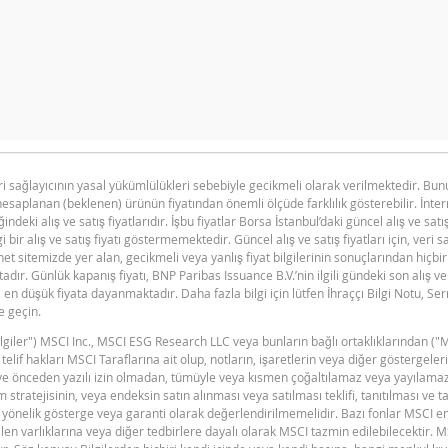
n primi doğru hesaplanamayacak kadar düşüktü, hesap makinesini d
katiftir ve herhangi bir BNP Paribas Grup şirketinin bu tür bir tek
eri sağlayıcının yasal yükümlülükleri sebebiyle gecikmeli olarak verilmektedir. B
hesaplanan (beklenen) ürünün fiyatından önemli ölçüde farklılık gösterebilir. İnte
BNPP SPK ONAYLI SERMAYE PIYASASI
F
PDF
VARANT GÖSTERGE FIYAT SEV
ğindeki alış ve satış fiyatlarıdır. İşbu fiyatlar Borsa İstanbul’daki güncel alış ve satı
ARACI NOTU (12 MAYIS 2026 IHRACI) 1
i bir alış ve satış fiyatı göstermemektedir. Güncel alış ve satış fiyatları için, veri 
0,281
et sitemizde yer alan, gecikmeli veya yanlış fiyat bilgilerinin sonuçlarından hiçbi
ır. Günlük kapanış fiyatı, BNP Paribas Issuance B.V.’nin ilgili gündeki son alış ve 
0,207
en düşük fiyata dayanmaktadır. Daha fazla bilgi için lütfen İhraççı Bilgi Notu, S
e geçin.
0,149
"Bilgiler") MSCI Inc., MSCI ESG Research LLC veya bunların bağlı ortaklıklarından ("
0,104
V
n telif hakları MSCI Taraflarına ait olup, notların, işaretlerin veya diğer göstergel
dir ve önceden yazılı izin olmadan, tümüyle veya kısmen çoğaltılamaz veya yayılama
0,071
 stratejisinin, veya endeksin satın alınması veya satılması teklifi, tanıtılması ve t
yönelik gösterge veya garanti olarak değerlendirilmemelidir. Bazı fonlar MSCI e
0,047
en varlıklarına veya diğer tedbirlere dayalı olarak MSCI tazmin edilebilecektir. 