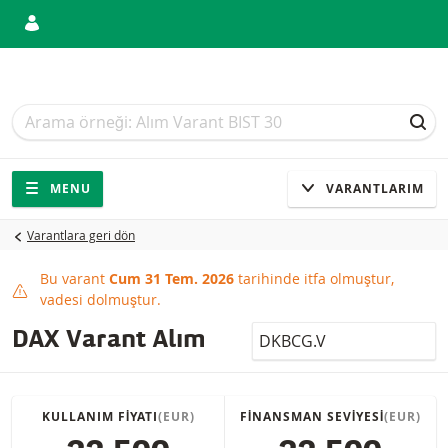
Arama
Arama
ARA
Gezinti
Sitede gezinti
MENU
VARANTLARIM
Varantlara geri dön
Bu varant
Cum 31 Tem. 2026
tarihinde itfa olmuştur,
This product has expired
vadesi dolmuştur.
LocalCode
DAX Varant Alım
KULLANIM FIYATI
(EUR)
FINANSMAN SEVIYESI
(EUR)