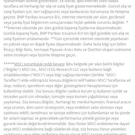
fiyatlarından farklılık gösterebilir. Ek olarak, işbu internet sitesi başka
ARACI NOTU (12 MAYIS 2026 IHRACI) 1
taraflara ait herhangi bir alış ve satış fiyatı göstermemektedir. Güncel alış ve
satış fiyatları için, veri sağlayıcınız veya banka/aracı kurumunuz ile iletişime
geçiniz. BNP Paribas Issuance B.V., internet sitemizde yer alan, gecikmeli
BNPP SPK ONAYLI SERMAYE PIYASASI
veya yanlış fiyat bilgilerinin sonuçlarından hiçbir şekilde sorumlu değildir. *
PDF
ARACI NOTU (12 MAYIS 2026 IHRACI) 2
**İnternet sitesinde yer alan günlük kapanış fiyatlarına dayanmaktadır.
Günlük kapanış fiyatı, BNP Paribas Issuance B.V.’nin ilgili gündeki son alış ve
satış fiyatının ortalamasıdır. **Gün içerisinde internet sitesinde yayınlanan
en yüksek veya en düşük fiyata dayanmaktadır. Daha fazla bilgi için lütfen
FIYAT BILGISI
İhraççı Bilgi Notu, Sermaye Piyasası Aracı Notu ve Özet’ten oluşan izahname
setini inceleyin veya bizimle iletişime geçin.
*****
MSCI sorumluluk reddi beyanı
: İşbu belgede yer alan belirli bilgiler
Latest Product Quotes
CSV
("Bilgiler") MSCI Inc., MSCI ESG Research LLC veya bunların bağlı
ortaklıklarından ("MSCI") veya bilgi sağlayıcılarından (birlikte "MSCI
Tarafları") elde edilmiş/söz konusu Bilgilerin telif hakları MSCI Taraflarına ait
olup, notların, işaretlerin veya diğer göstergelerin hesaplanması için
kullanılmış olabilir. Söz konusu Bilgiler sadece kurum içi kullanım içindir ve
önceden yazılı izin olmadan, tümüyle veya kısmen çoğaltılamaz veya
yayılamaz. Söz konusu Bilgiler, herhangi bir menkul kıymetin, finansal aracın
veya ürünün, alım satım stratejisinin, veya endeksin satın alınması veya
satılması teklifi, tanıtılması ve tavsiye edilmesi için kullanılamaz ve bu yönde
bir anlam taşımaz ve gelecekteki performansa yönelik gösterge veya
garanti olarak değerlendirilmemelidir. Bazı fonlar MSCI endekslerine dayalı
veya MSCI endekslerine bağlı olabilecek olup, söz konusu fonun yönetilen
varlıklarına veya diğer tedbirlere dayalı olarak MSCI tazmin edilebilecektir.