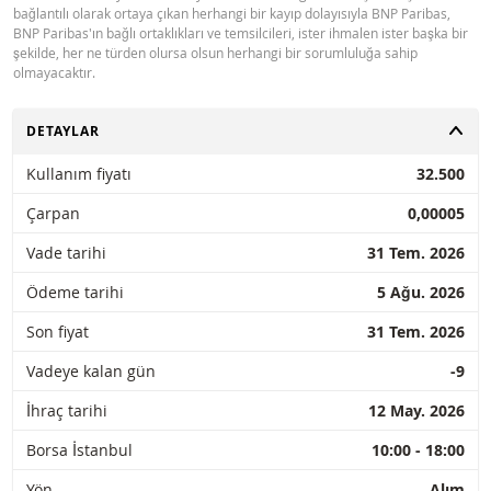
bağlantılı olarak ortaya çıkan herhangi bir kayıp dolayısıyla BNP Paribas,
BNP Paribas'ın bağlı ortaklıkları ve temsilcileri, ister ihmalen ister başka bir
şekilde, her ne türden olursa olsun herhangi bir sorumluluğa sahip
olmayacaktır.
AÇ
DETAYLAR
Kullanım fiyatı
32.500
Çarpan
0,00005
Vade tarihi
31 Tem. 2026
Ödeme tarihi
5 Ağu. 2026
Son fiyat
31 Tem. 2026
Vadeye kalan gün
-9
İhraç tarihi
12 May. 2026
Borsa İstanbul
10:00 - 18:00
Yön
Alım