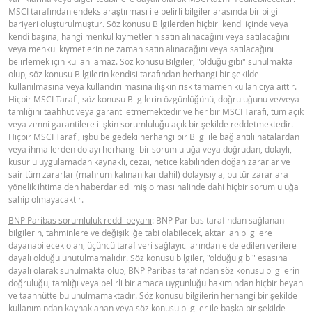
MSCI tarafından endeks araştırması ile belirli bilgiler arasında bir bilgi
bariyeri oluşturulmuştur. Söz konusu Bilgilerden hiçbiri kendi içinde veya
kendi başına, hangi menkul kıymetlerin satın alınacağını veya satılacağını
veya menkul kıymetlerin ne zaman satın alınacağını veya satılacağını
belirlemek için kullanılamaz. Söz konusu Bilgiler, "olduğu gibi" sunulmakta
olup, söz konusu Bilgilerin kendisi tarafından herhangi bir şekilde
kullanılmasına veya kullandırılmasına ilişkin risk tamamen kullanıcıya aittir.
Hiçbir MSCI Tarafı, söz konusu Bilgilerin özgünlüğünü, doğruluğunu ve/veya
tamlığını taahhüt veya garanti etmemektedir ve her bir MSCI Tarafı, tüm açık
veya zımni garantilere ilişkin sorumluluğu açık bir şekilde reddetmektedir.
Hiçbir MSCI Tarafı, işbu belgedeki herhangi bir Bilgi ile bağlantılı hatalardan
veya ihmallerden dolayı herhangi bir sorumluluğa veya doğrudan, dolaylı,
kusurlu uygulamadan kaynaklı, cezai, netice kabilinden doğan zararlar ve
sair tüm zararlar (mahrum kalınan kar dahil) dolayısıyla, bu tür zararlara
yönelik ihtimalden haberdar edilmiş olması halinde dahi hiçbir sorumluluğa
sahip olmayacaktır.
BNP Paribas sorumluluk reddi beyanı
: BNP Paribas tarafından sağlanan
bilgilerin, tahminlere ve değişikliğe tabi olabilecek, aktarılan bilgilere
dayanabilecek olan, üçüncü taraf veri sağlayıcılarından elde edilen verilere
dayalı olduğu unutulmamalıdır. Söz konusu bilgiler, "olduğu gibi" esasına
dayalı olarak sunulmakta olup, BNP Paribas tarafından söz konusu bilgilerin
doğruluğu, tamlığı veya belirli bir amaca uygunluğu bakımından hiçbir beyan
ve taahhütte bulunulmamaktadır. Söz konusu bilgilerin herhangi bir şekilde
kullanımından kaynaklanan veya söz konusu bilgiler ile başka bir şekilde