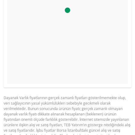
Ürün primi doğru hesaplanamayacak kadar düşüktü, hesa
YASAL DOKÜMANLAR
GÖSTERGE FIYAT TABLOSU
makinesini devre dışı bıraktık.
Gösterge fiyat hesaplanamadı.
Dayanak Varlık fiyatlarının gerçek zamanlı fiyatları gösterilmemekte olup,
veri sağlayıcının yasal yükümlülükleri sebebiyle gecikmeli olarak
BNPP SPK ONAYLI OZET (12 MAYIS
PDF
verilmektedir. Bunun sonucunda ürünün fiyatı; gerçek zamanlı olmayan
2026 IHRACI)
dayanak varlık fiyatı dikkate alınarak hesaplanan (beklenen) ürünün
fiyatından önemli ölçüde farklılık gösterebilir. İnternet sitemizde yayınlanan
ürünlere ilişkin alış ve satış fiyatları, TEB Yatırım’ın gösterge niteliğindeki alış
BNPP SPK ONAYLI SERMAYE PIYASASI
ve satış fiyatlarıdır. İşbu fiyatlar Borsa İstanbul’daki güncel alış ve satış
PDF