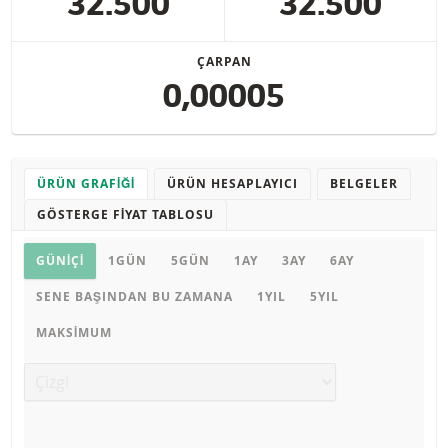
32.500
32.500
ÇARPAN
0,00005
ÜRÜN GRAFIĞI
ÜRÜN HESAPLAYICI
BELGELER
GÖSTERGE FIYAT TABLOSU
Ürün grafiği
GÜNIÇI
1GÜN
5GÜN
1AY
3AY
6AY
SENE BAŞINDAN BU ZAMANA
1YIL
5YIL
MAKSIMUM
Grafik türü