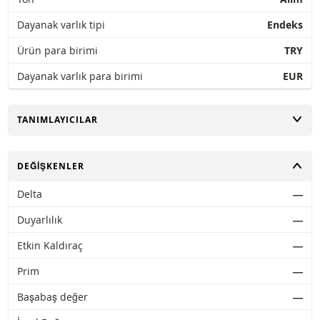
Dayanak varlık tipi
Endeks
Ürün para birimi
TRY
Dayanak varlık para birimi
EUR
AÇ
TANIMLAYICILAR
AÇ
DEĞIŞKENLER
Delta
―
Duyarlılık
―
Etkin Kaldıraç
―
Prim
―
Başabaş değer
―