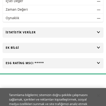
İçsel Değer
―
Zaman Değeri
―
Oynaklık
―
AÇ
İSTATISTIK VERILER
AÇ
EK BILGI
AÇ
ESG RATING MSCI *****
Tanımlama Bilgisi Ayarları
Tanımlama bilgilerini; sitemizin doğru şekilde çalışmasını
sağlamak, içerikleri ve reklamları kişiselleştirmek, sosyal
© BNP Paribas Markets 2026
medya özellikleri sunmak ve site trafiğimizi analiz etmek