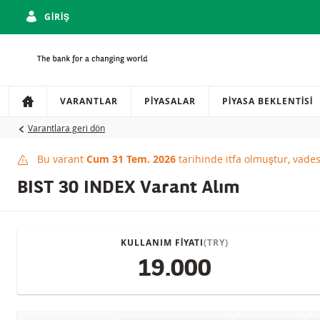
GIRIŞ
Gezinti
Sitede gezinti
VARANTLAR
PIYASALAR
PIYASA BEKLENTISI
Varantlara geri dön
Bu varant
Cum 31 Tem. 2026
tarihinde itfa olmuştur, vade
This product has expi
BIST 30 INDEX Varant Alım
KULLANIM FIYATI
(TRY)
19.000