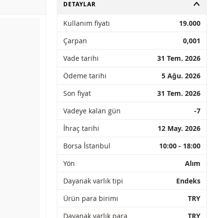
AÇ
DETAYLAR
Kullanım fiyatı
19.000
Çarpan
0,001
Vade tarihi
31 Tem. 2026
Ödeme tarihi
5 Ağu. 2026
Son fiyat
31 Tem. 2026
Vadeye kalan gün
-7
İhraç tarihi
12 May. 2026
Borsa İstanbul
10:00 - 18:00
Yön
Alım
Dayanak varlık tipi
Endeks
Ürün para birimi
TRY
Dayanak varlık para
TRY