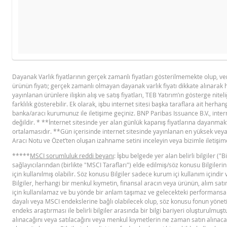
Ürü
YASAL DOKÜMANLAR
GÖSTERGE FIYAT TABLOSU
Gösterge fiyat hesaplanamadı.
Dayanak Varlık fiyatlarının gerçek zamanlı fiyatları gösterilmemekte olup, v
ürünün fiyatı; gerçek zamanlı olmayan dayanak varlık fiyatı dikkate alınarak 
BNPP SPK ONAYLI OZET (12 MAYIS
PD
yayınlanan ürünlere ilişkin alış ve satış fiyatları, TEB Yatırım’ın gösterge niteli
2026 IHRACI)
farklılık gösterebilir. Ek olarak, işbu internet sitesi başka taraflara ait herhang
banka/aracı kurumunuz ile iletişime geçiniz. BNP Paribas Issuance B.V., intern
değildir. * **İnternet sitesinde yer alan günlük kapanış fiyatlarına dayanmaktad
FIYAT BILGISI
ortalamasıdır. **Gün içerisinde internet sitesinde yayınlanan en yüksek veya 
Aracı Notu ve Özet’ten oluşan izahname setini inceleyin veya bizimle iletişim
*****
MSCI sorumluluk reddi beyanı
: İşbu belgede yer alan belirli bilgiler (
Latest Product Quotes
CS
sağlayıcılarından (birlikte "MSCI Tarafları") elde edilmiş/söz konusu Bilgileri
için kullanılmış olabilir. Söz konusu Bilgiler sadece kurum içi kullanım için
Bilgiler, herhangi bir menkul kıymetin, finansal aracın veya ürünün, alım satım
için kullanılamaz ve bu yönde bir anlam taşımaz ve gelecekteki performansa 
dayalı veya MSCI endekslerine bağlı olabilecek olup, söz konusu fonun yönetil
endeks araştırması ile belirli bilgiler arasında bir bilgi bariyeri oluşturulmu
alınacağını veya satılacağını veya menkul kıymetlerin ne zaman satın alınacağ