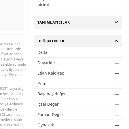
birimi
AÇ
TANIMLAYICILAR
evre dışı bıraktık.
AÇ
DEĞIŞKENLER
unun sonucunda
rnet sitemizde
BNPP SPK ONAYLI SERMAYE PIYASASI
Delta
―
PDF
ş fiyatlarından
ARACI NOTU (12 MAYIS 2026 IHRACI) 2
sağlayıcınız veya
Duyarlılık
―
r şekilde sorumlu
satış fiyatının
Etkin Kaldıraç
―
ermaye Piyasası
Prim
―
MSCI") veya bilgi
Başabaş değer
―
erin hesaplanması
z. Söz konusu
İçsel Değer
―
avsiye edilmesi
ndekslerine
Zaman Değeri
―
MSCI tarafından
ymetlerin satın
Oynaklık
―
ibi" sunulmakta