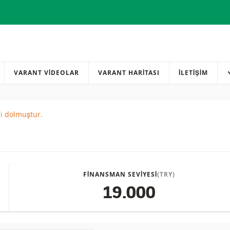
VARANT VİDEOLAR
VARANT HARİTASI
İLETIŞIM
si dolmuştur.
red
FINANSMAN SEVIYESI
(TRY)
19.000