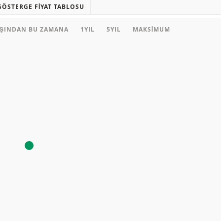
GÖSTERGE FIYAT TABLOSU
AŞINDAN BU ZAMANA
1YIL
5YIL
MAKSIMUM