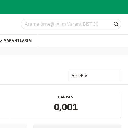
Arama
Arama
ARAM
VARANTLARIM
LocalCode
ÇARPAN
0,001