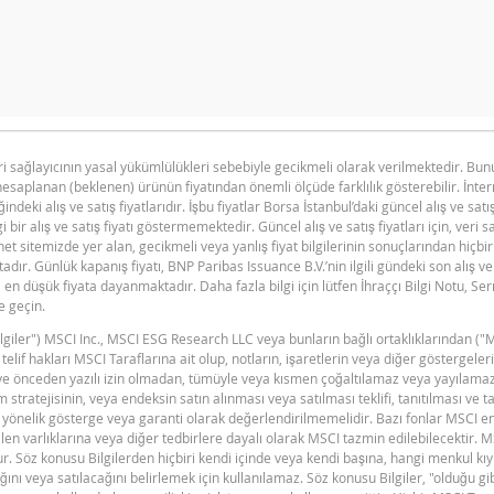
n primi doğru hesaplanamayacak kadar düşüktü, hesap makinesini d
eri sağlayıcının yasal yükümlülükleri sebebiyle gecikmeli olarak verilmektedir. B
hesaplanan (beklenen) ürünün fiyatından önemli ölçüde farklılık gösterebilir. İnte
BNPP SPK ONAYLI SERMAYE PIYASASI
F
PDF
ğindeki alış ve satış fiyatlarıdır. İşbu fiyatlar Borsa İstanbul’daki güncel alış ve satı
ARACI NOTU (12 MAYIS 2026 IHRACI) 1
i bir alış ve satış fiyatı göstermemektedir. Güncel alış ve satış fiyatları için, veri 
et sitemizde yer alan, gecikmeli veya yanlış fiyat bilgilerinin sonuçlarından hiçbi
ır. Günlük kapanış fiyatı, BNP Paribas Issuance B.V.’nin ilgili gündeki son alış ve 
en düşük fiyata dayanmaktadır. Daha fazla bilgi için lütfen İhraççı Bilgi Notu, S
e geçin.
"Bilgiler") MSCI Inc., MSCI ESG Research LLC veya bunların bağlı ortaklıklarından ("
V
n telif hakları MSCI Taraflarına ait olup, notların, işaretlerin veya diğer göstergel
dir ve önceden yazılı izin olmadan, tümüyle veya kısmen çoğaltılamaz veya yayılama
 stratejisinin, veya endeksin satın alınması veya satılması teklifi, tanıtılması ve t
yönelik gösterge veya garanti olarak değerlendirilmemelidir. Bazı fonlar MSCI e
en varlıklarına veya diğer tedbirlere dayalı olarak MSCI tazmin edilebilecektir. 
ştur. Söz konusu Bilgilerden hiçbiri kendi içinde veya kendi başına, hangi menkul kı
ını veya satılacağını belirlemek için kullanılamaz. Söz konusu Bilgiler, "olduğu g