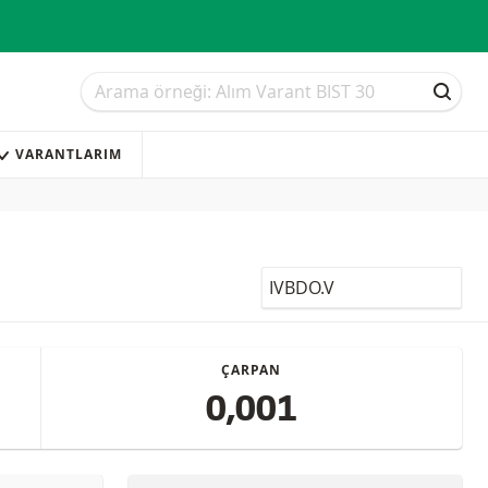
Arama
Arama
ARAM
VARANTLARIM
LocalCode
ÇARPAN
0,001