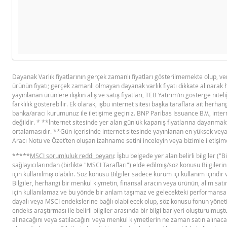
Ürü
YASAL DOKÜMANLAR
GÖSTERGE FIYAT TABLOSU
Gösterge fiyat hesaplanamadı.
Dayanak Varlık fiyatlarının gerçek zamanlı fiyatları gösterilmemekte olup, v
ürünün fiyatı; gerçek zamanlı olmayan dayanak varlık fiyatı dikkate alınarak 
BNPP SPK ONAYLI OZET (12 MAYIS
PD
yayınlanan ürünlere ilişkin alış ve satış fiyatları, TEB Yatırım’ın gösterge niteli
2026 IHRACI)
farklılık gösterebilir. Ek olarak, işbu internet sitesi başka taraflara ait herhang
banka/aracı kurumunuz ile iletişime geçiniz. BNP Paribas Issuance B.V., intern
değildir. * **İnternet sitesinde yer alan günlük kapanış fiyatlarına dayanmaktad
FIYAT BILGISI
ortalamasıdır. **Gün içerisinde internet sitesinde yayınlanan en yüksek veya 
Aracı Notu ve Özet’ten oluşan izahname setini inceleyin veya bizimle iletişim
*****
MSCI sorumluluk reddi beyanı
: İşbu belgede yer alan belirli bilgiler (
Latest Product Quotes
CS
sağlayıcılarından (birlikte "MSCI Tarafları") elde edilmiş/söz konusu Bilgileri
için kullanılmış olabilir. Söz konusu Bilgiler sadece kurum içi kullanım için
Bilgiler, herhangi bir menkul kıymetin, finansal aracın veya ürünün, alım satım
için kullanılamaz ve bu yönde bir anlam taşımaz ve gelecekteki performansa 
dayalı veya MSCI endekslerine bağlı olabilecek olup, söz konusu fonun yönetil
endeks araştırması ile belirli bilgiler arasında bir bilgi bariyeri oluşturulmu
alınacağını veya satılacağını veya menkul kıymetlerin ne zaman satın alınacağ