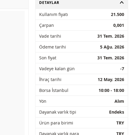
AÇ
DETAYLAR
Kullanım fiyatı
21.500
Çarpan
0,001
Vade tarihi
31 Tem. 2026
Ödeme tarihi
5 Ağu. 2026
Son fiyat
31 Tem. 2026
Vadeye kalan gün
-7
İhraç tarihi
12 May. 2026
Borsa İstanbul
10:00 - 18:00
Yön
Alım
Dayanak varlık tipi
Endeks
Ürün para birimi
TRY
Dayanak varlık para
TRY