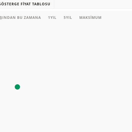
GÖSTERGE FIYAT TABLOSU
AŞINDAN BU ZAMANA
1YIL
5YIL
MAKSIMUM