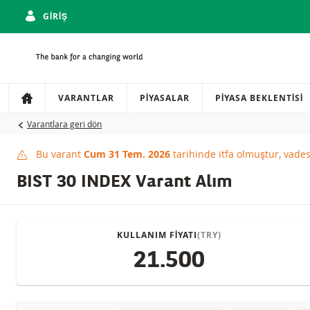
GIRIŞ
Gezinti
Sitede gezinti
VARANTLAR
PIYASALAR
PIYASA BEKLENTISI
Varantlara geri dön
Bu varant
Cum 31 Tem. 2026
tarihinde itfa olmuştur, vade
This product has expi
BIST 30 INDEX Varant Alım
KULLANIM FIYATI
(TRY)
21.500