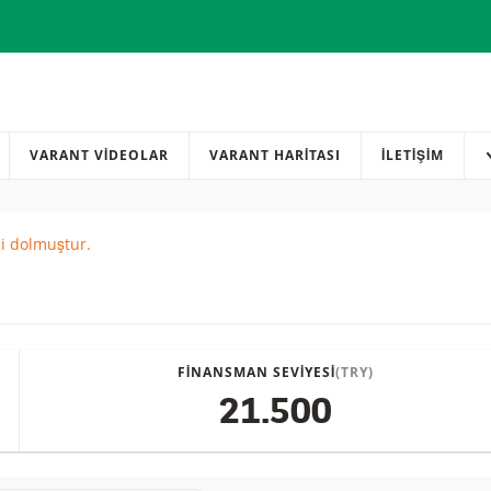
VARANT VİDEOLAR
VARANT HARİTASI
İLETIŞIM
si dolmuştur.
red
FINANSMAN SEVIYESI
(TRY)
21.500