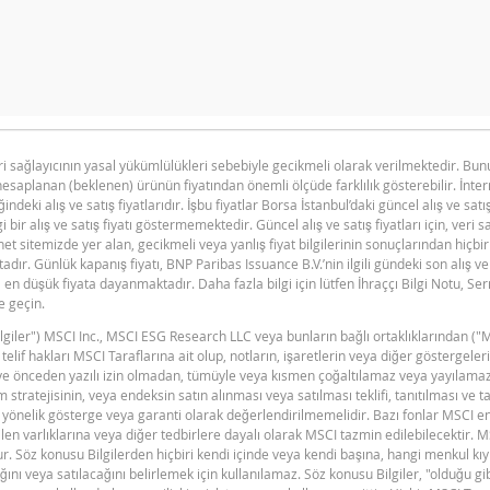
n primi doğru hesaplanamayacak kadar düşüktü, hesap makinesini d
eri sağlayıcının yasal yükümlülükleri sebebiyle gecikmeli olarak verilmektedir. B
hesaplanan (beklenen) ürünün fiyatından önemli ölçüde farklılık gösterebilir. İnte
BNPP SPK ONAYLI SERMAYE PIYASASI
F
PDF
ğindeki alış ve satış fiyatlarıdır. İşbu fiyatlar Borsa İstanbul’daki güncel alış ve satı
ARACI NOTU (12 MAYIS 2026 IHRACI) 1
i bir alış ve satış fiyatı göstermemektedir. Güncel alış ve satış fiyatları için, veri 
et sitemizde yer alan, gecikmeli veya yanlış fiyat bilgilerinin sonuçlarından hiçbi
ır. Günlük kapanış fiyatı, BNP Paribas Issuance B.V.’nin ilgili gündeki son alış ve 
en düşük fiyata dayanmaktadır. Daha fazla bilgi için lütfen İhraççı Bilgi Notu, S
e geçin.
"Bilgiler") MSCI Inc., MSCI ESG Research LLC veya bunların bağlı ortaklıklarından ("
V
n telif hakları MSCI Taraflarına ait olup, notların, işaretlerin veya diğer göstergel
dir ve önceden yazılı izin olmadan, tümüyle veya kısmen çoğaltılamaz veya yayılama
 stratejisinin, veya endeksin satın alınması veya satılması teklifi, tanıtılması ve t
yönelik gösterge veya garanti olarak değerlendirilmemelidir. Bazı fonlar MSCI e
en varlıklarına veya diğer tedbirlere dayalı olarak MSCI tazmin edilebilecektir. 
ştur. Söz konusu Bilgilerden hiçbiri kendi içinde veya kendi başına, hangi menkul kı
ını veya satılacağını belirlemek için kullanılamaz. Söz konusu Bilgiler, "olduğu g