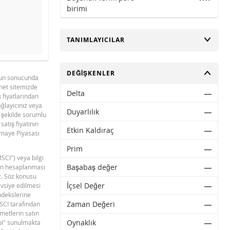
birimi
AÇ
TANIMLAYICILAR
evre dışı bıraktık.
AÇ
DEĞIŞKENLER
unun sonucunda
rnet sitemizde
BNPP SPK ONAYLI SERMAYE PIYASASI
Delta
―
PDF
ş fiyatlarından
ARACI NOTU (12 MAYIS 2026 IHRACI) 2
sağlayıcınız veya
Duyarlılık
―
r şekilde sorumlu
satış fiyatının
Etkin Kaldıraç
―
ermaye Piyasası
Prim
―
MSCI") veya bilgi
Başabaş değer
―
erin hesaplanması
z. Söz konusu
İçsel Değer
―
avsiye edilmesi
ndekslerine
Zaman Değeri
―
MSCI tarafından
ymetlerin satın
Oynaklık
―
ibi" sunulmakta