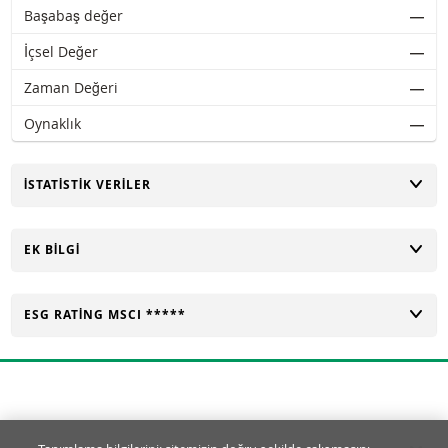
Başabaş değer
―
İçsel Değer
―
Zaman Değeri
―
Oynaklık
―
AÇ
İSTATISTIK VERILER
AÇ
EK BILGI
AÇ
ESG RATING MSCI *****
Tanımlama Bilgisi Ayarları