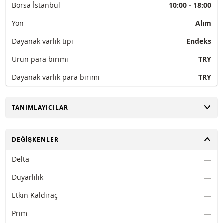
Borsa İstanbul
10:00 - 18:00
Yön
Alım
Dayanak varlık tipi
Endeks
Ürün para birimi
TRY
Dayanak varlık para birimi
TRY
AÇ
TANIMLAYICILAR
AÇ
DEĞIŞKENLER
Delta
―
Duyarlılık
―
Etkin Kaldıraç
―
Prim
―