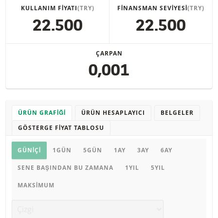
KULLANIM FIYATI
(TRY)
FINANSMAN SEVIYESI
(TRY)
22.500
22.500
ÇARPAN
0,001
ÜRÜN GRAFIĞI
ÜRÜN HESAPLAYICI
BELGELER
GÖSTERGE FIYAT TABLOSU
Ürün grafiği
GÜNIÇI
1GÜN
5GÜN
1AY
3AY
6AY
SENE BAŞINDAN BU ZAMANA
1YIL
5YIL
MAKSIMUM
Grafik türü