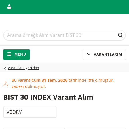
Arama
Arama
ARA
Gezinti
Sitede gezinti
MENU
VARANTLARIM
Varantlara geri dön
Bu varant
Cum 31 Tem. 2026
tarihinde itfa olmuştur,
This product has expired
vadesi dolmuştur.
BIST 30 INDEX Varant Alım
LocalCode