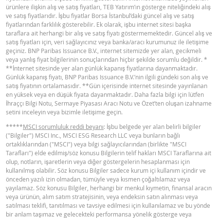
ürünlere ilişkin alış ve satış fiyatları, TEB Yatırım’ın gösterge niteliğindeki alış
BNPP SPK ONAYLI SERMAYE PIYASASI
ve satış fiyatlarıdır. İşbu fiyatlar Borsa İstanbul’daki güncel alış ve satış
PDF
fiyatlarından farklılık gösterebilir. Ek olarak, işbu internet sitesi başka
ARACI NOTU (12 MAYIS 2026 IHRACI) 1
taraflara ait herhangi bir alış ve satış fiyatı göstermemektedir. Güncel alış ve
satış fiyatları için, veri sağlayıcınız veya banka/aracı kurumunuz ile iletişime
geçiniz. BNP Paribas Issuance B.V., internet sitemizde yer alan, gecikmeli
BNPP SPK ONAYLI SERMAYE PIYASASI
veya yanlış fiyat bilgilerinin sonuçlarından hiçbir şekilde sorumlu değildir. *
PDF
ARACI NOTU (12 MAYIS 2026 IHRACI) 2
**İnternet sitesinde yer alan günlük kapanış fiyatlarına dayanmaktadır.
Günlük kapanış fiyatı, BNP Paribas Issuance B.V.’nin ilgili gündeki son alış ve
satış fiyatının ortalamasıdır. **Gün içerisinde internet sitesinde yayınlanan
en yüksek veya en düşük fiyata dayanmaktadır. Daha fazla bilgi için lütfen
FIYAT BILGISI
İhraççı Bilgi Notu, Sermaye Piyasası Aracı Notu ve Özet’ten oluşan izahname
setini inceleyin veya bizimle iletişime geçin.
*****
MSCI sorumluluk reddi beyanı
: İşbu belgede yer alan belirli bilgiler
Latest Product Quotes
CSV
("Bilgiler") MSCI Inc., MSCI ESG Research LLC veya bunların bağlı
ortaklıklarından ("MSCI") veya bilgi sağlayıcılarından (birlikte "MSCI
Tarafları") elde edilmiş/söz konusu Bilgilerin telif hakları MSCI Taraflarına ait
olup, notların, işaretlerin veya diğer göstergelerin hesaplanması için
kullanılmış olabilir. Söz konusu Bilgiler sadece kurum içi kullanım içindir ve
önceden yazılı izin olmadan, tümüyle veya kısmen çoğaltılamaz veya
yayılamaz. Söz konusu Bilgiler, herhangi bir menkul kıymetin, finansal aracın
veya ürünün, alım satım stratejisinin, veya endeksin satın alınması veya
satılması teklifi, tanıtılması ve tavsiye edilmesi için kullanılamaz ve bu yönde
bir anlam taşımaz ve gelecekteki performansa yönelik gösterge veya