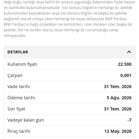
doğruluğu, tamlığı veya belirli bir amaca uygunluğu bakımından hiçbir beyan
ve taahhütte bulunulmamaktadır. Söz konusu bilgilerin herhangi bir şekilde
kullanımından kaynaklanan veya söz konusu bilgiler ile başka bir şekilde
bağlantılı olarak ortaya çıkan herhangi bir kayıp dolayısıyla BNP Paribas,
BNP Paribas'ın bağlı ortaklıkları ve temsilcileri, ister ihmalen ister başka bir
şekilde, her ne türden olursa olsun herhangi bir sorumluluğa sahip
olmayacaktır.
AÇ
DETAYLAR
Kullanım fiyatı
22.500
Çarpan
0,001
Vade tarihi
31 Tem. 2026
Ödeme tarihi
5 Ağu. 2026
Son fiyat
31 Tem. 2026
Vadeye kalan gün
-7
İhraç tarihi
12 May. 2026