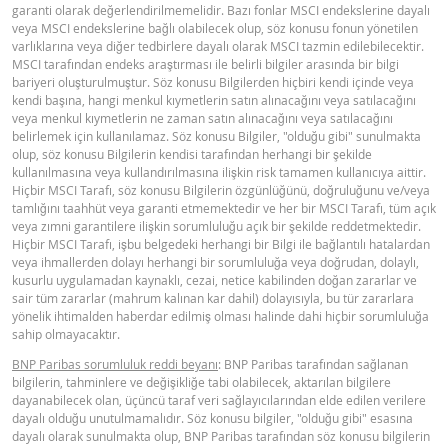
garanti olarak değerlendirilmemelidir. Bazı fonlar MSCI endekslerine dayalı
veya MSCI endekslerine bağlı olabilecek olup, söz konusu fonun yönetilen
varlıklarına veya diğer tedbirlere dayalı olarak MSCI tazmin edilebilecektir.
MSCI tarafından endeks araştırması ile belirli bilgiler arasında bir bilgi
bariyeri oluşturulmuştur. Söz konusu Bilgilerden hiçbiri kendi içinde veya
kendi başına, hangi menkul kıymetlerin satın alınacağını veya satılacağını
veya menkul kıymetlerin ne zaman satın alınacağını veya satılacağını
belirlemek için kullanılamaz. Söz konusu Bilgiler, "olduğu gibi" sunulmakta
olup, söz konusu Bilgilerin kendisi tarafından herhangi bir şekilde
kullanılmasına veya kullandırılmasına ilişkin risk tamamen kullanıcıya aittir.
Hiçbir MSCI Tarafı, söz konusu Bilgilerin özgünlüğünü, doğruluğunu ve/veya
tamlığını taahhüt veya garanti etmemektedir ve her bir MSCI Tarafı, tüm açık
veya zımni garantilere ilişkin sorumluluğu açık bir şekilde reddetmektedir.
Hiçbir MSCI Tarafı, işbu belgedeki herhangi bir Bilgi ile bağlantılı hatalardan
veya ihmallerden dolayı herhangi bir sorumluluğa veya doğrudan, dolaylı,
kusurlu uygulamadan kaynaklı, cezai, netice kabilinden doğan zararlar ve
sair tüm zararlar (mahrum kalınan kar dahil) dolayısıyla, bu tür zararlara
yönelik ihtimalden haberdar edilmiş olması halinde dahi hiçbir sorumluluğa
sahip olmayacaktır.
BNP Paribas sorumluluk reddi beyanı
: BNP Paribas tarafından sağlanan
bilgilerin, tahminlere ve değişikliğe tabi olabilecek, aktarılan bilgilere
dayanabilecek olan, üçüncü taraf veri sağlayıcılarından elde edilen verilere
dayalı olduğu unutulmamalıdır. Söz konusu bilgiler, "olduğu gibi" esasına
dayalı olarak sunulmakta olup, BNP Paribas tarafından söz konusu bilgilerin