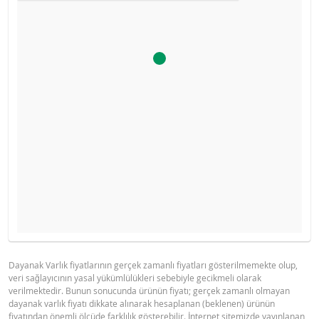
Ürün primi doğru hesaplanamayacak kadar düşüktü, hesa
YASAL DOKÜMANLAR
GÖSTERGE FIYAT TABLOSU
makinesini devre dışı bıraktık.
Gösterge fiyat hesaplanamadı.
Dayanak Varlık fiyatlarının gerçek zamanlı fiyatları gösterilmemekte olup,
veri sağlayıcının yasal yükümlülükleri sebebiyle gecikmeli olarak
BNPP SPK ONAYLI OZET (12 MAYIS
PDF
verilmektedir. Bunun sonucunda ürünün fiyatı; gerçek zamanlı olmayan
2026 IHRACI)
dayanak varlık fiyatı dikkate alınarak hesaplanan (beklenen) ürünün
fiyatından önemli ölçüde farklılık gösterebilir. İnternet sitemizde yayınlanan