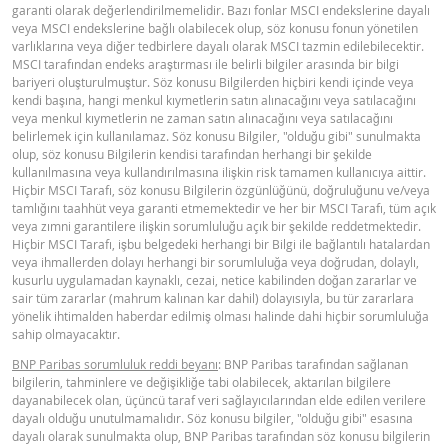
garanti olarak değerlendirilmemelidir. Bazı fonlar MSCI endekslerine dayalı
veya MSCI endekslerine bağlı olabilecek olup, söz konusu fonun yönetilen
varlıklarına veya diğer tedbirlere dayalı olarak MSCI tazmin edilebilecektir.
MSCI tarafından endeks araştırması ile belirli bilgiler arasında bir bilgi
bariyeri oluşturulmuştur. Söz konusu Bilgilerden hiçbiri kendi içinde veya
kendi başına, hangi menkul kıymetlerin satın alınacağını veya satılacağını
veya menkul kıymetlerin ne zaman satın alınacağını veya satılacağını
belirlemek için kullanılamaz. Söz konusu Bilgiler, "olduğu gibi" sunulmakta
olup, söz konusu Bilgilerin kendisi tarafından herhangi bir şekilde
kullanılmasına veya kullandırılmasına ilişkin risk tamamen kullanıcıya aittir.
Hiçbir MSCI Tarafı, söz konusu Bilgilerin özgünlüğünü, doğruluğunu ve/veya
tamlığını taahhüt veya garanti etmemektedir ve her bir MSCI Tarafı, tüm açık
veya zımni garantilere ilişkin sorumluluğu açık bir şekilde reddetmektedir.
Hiçbir MSCI Tarafı, işbu belgedeki herhangi bir Bilgi ile bağlantılı hatalardan
veya ihmallerden dolayı herhangi bir sorumluluğa veya doğrudan, dolaylı,
kusurlu uygulamadan kaynaklı, cezai, netice kabilinden doğan zararlar ve
sair tüm zararlar (mahrum kalınan kar dahil) dolayısıyla, bu tür zararlara
yönelik ihtimalden haberdar edilmiş olması halinde dahi hiçbir sorumluluğa
sahip olmayacaktır.
BNP Paribas sorumluluk reddi beyanı
: BNP Paribas tarafından sağlanan
bilgilerin, tahminlere ve değişikliğe tabi olabilecek, aktarılan bilgilere
dayanabilecek olan, üçüncü taraf veri sağlayıcılarından elde edilen verilere
dayalı olduğu unutulmamalıdır. Söz konusu bilgiler, "olduğu gibi" esasına
dayalı olarak sunulmakta olup, BNP Paribas tarafından söz konusu bilgilerin