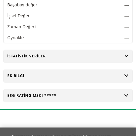
Başabaş değer
―
İçsel Değer
―
Zaman Değeri
―
Oynaklık
―
AÇ
İSTATISTIK VERILER
AÇ
EK BILGI
AÇ
ESG RATING MSCI *****
Tanımlama Bilgisi Ayarları