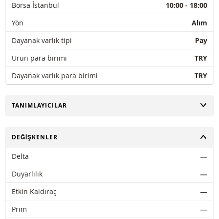
Borsa İstanbul
10:00 - 18:00
Yön
Alım
Dayanak varlık tipi
Pay
Ürün para birimi
TRY
Dayanak varlık para birimi
TRY
AÇ
TANIMLAYICILAR
AÇ
DEĞIŞKENLER
Delta
―
Duyarlılık
―
Etkin Kaldıraç
―
Prim
―