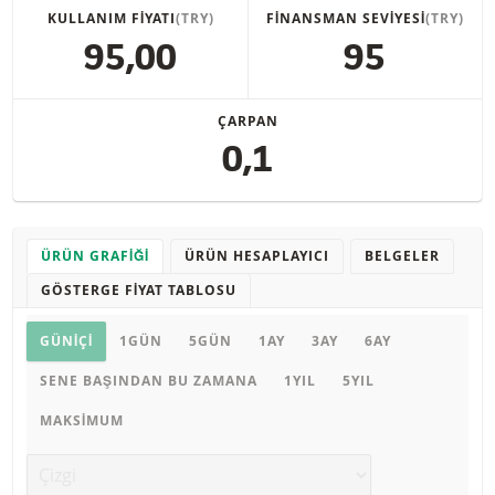
KULLANIM FIYATI
(TRY)
FINANSMAN SEVIYESI
(TRY)
95,00
95
ÇARPAN
0,1
ÜRÜN GRAFIĞI
ÜRÜN HESAPLAYICI
BELGELER
GÖSTERGE FIYAT TABLOSU
Ürün grafiği
GÜNIÇI
1GÜN
5GÜN
1AY
3AY
6AY
SENE BAŞINDAN BU ZAMANA
1YIL
5YIL
MAKSIMUM
Grafik türü