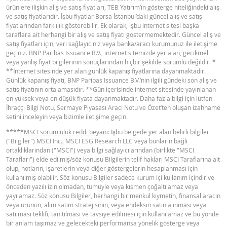
ürünlere ilişkin alış ve satış fiyatları, TEB Yatırım’ın gösterge niteliğindeki alış
BNPP SPK ONAYLI SERMAYE PIYASASI
ve satış fiyatlarıdır. İşbu fiyatlar Borsa İstanbul’daki güncel alış ve satış
PDF
fiyatlarından farklılık gösterebilir. Ek olarak, işbu internet sitesi başka
ARACI NOTU (12 MAYIS 2026 IHRACI) 1
taraflara ait herhangi bir alış ve satış fiyatı göstermemektedir. Güncel alış ve
satış fiyatları için, veri sağlayıcınız veya banka/aracı kurumunuz ile iletişime
geçiniz. BNP Paribas Issuance B.V., internet sitemizde yer alan, gecikmeli
BNPP SPK ONAYLI SERMAYE PIYASASI
veya yanlış fiyat bilgilerinin sonuçlarından hiçbir şekilde sorumlu değildir. *
PDF
ARACI NOTU (12 MAYIS 2026 IHRACI) 2
**İnternet sitesinde yer alan günlük kapanış fiyatlarına dayanmaktadır.
Günlük kapanış fiyatı, BNP Paribas Issuance B.V.’nin ilgili gündeki son alış ve
satış fiyatının ortalamasıdır. **Gün içerisinde internet sitesinde yayınlanan
en yüksek veya en düşük fiyata dayanmaktadır. Daha fazla bilgi için lütfen
FIYAT BILGISI
İhraççı Bilgi Notu, Sermaye Piyasası Aracı Notu ve Özet’ten oluşan izahname
setini inceleyin veya bizimle iletişime geçin.
*****
MSCI sorumluluk reddi beyanı
: İşbu belgede yer alan belirli bilgiler
Latest Product Quotes
CSV
("Bilgiler") MSCI Inc., MSCI ESG Research LLC veya bunların bağlı
ortaklıklarından ("MSCI") veya bilgi sağlayıcılarından (birlikte "MSCI
Tarafları") elde edilmiş/söz konusu Bilgilerin telif hakları MSCI Taraflarına ait
olup, notların, işaretlerin veya diğer göstergelerin hesaplanması için
kullanılmış olabilir. Söz konusu Bilgiler sadece kurum içi kullanım içindir ve
önceden yazılı izin olmadan, tümüyle veya kısmen çoğaltılamaz veya
yayılamaz. Söz konusu Bilgiler, herhangi bir menkul kıymetin, finansal aracın
veya ürünün, alım satım stratejisinin, veya endeksin satın alınması veya
satılması teklifi, tanıtılması ve tavsiye edilmesi için kullanılamaz ve bu yönde
bir anlam taşımaz ve gelecekteki performansa yönelik gösterge veya