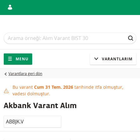
Arama
Arama
ARA
Gezinti
Sitede gezinti
MENU
VARANTLARIM
Varantlara geri dön
Bu varant
Cum 31 Tem. 2026
tarihinde itfa olmuştur,
This product has expired
vadesi dolmuştur.
Akbank Varant Alım
LocalCode