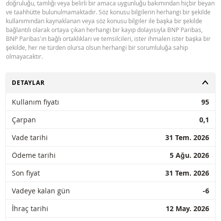
doğruluğu, tamlığı veya belirli bir amaca uygunluğu bakımından hiçbir beyan
ve taahhütte bulunulmamaktadır. Söz konusu bilgilerin herhangi bir şekilde
kullanımından kaynaklanan veya söz konusu bilgiler ile başka bir şekilde
bağlantılı olarak ortaya çıkan herhangi bir kayıp dolayısıyla BNP Paribas,
BNP Paribas'ın bağlı ortaklıkları ve temsilcileri, ister ihmalen ister başka bir
şekilde, her ne türden olursa olsun herhangi bir sorumluluğa sahip
olmayacaktır.
AÇ
DETAYLAR
Kullanım fiyatı
95
Çarpan
0,1
Vade tarihi
31 Tem. 2026
Ödeme tarihi
5 Ağu. 2026
Son fiyat
31 Tem. 2026
Vadeye kalan gün
-6
İhraç tarihi
12 May. 2026