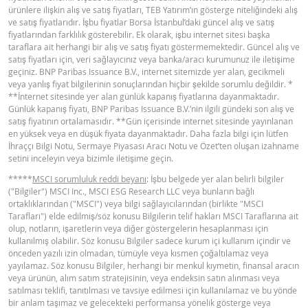
ürünlere ilişkin alış ve satış fiyatları, TEB Yatırım’ın gösterge niteliğindeki alış
BNPP SPK ONAYLI SERMAYE PIYASASI
ve satış fiyatlarıdır. İşbu fiyatlar Borsa İstanbul’daki güncel alış ve satış
PDF
fiyatlarından farklılık gösterebilir. Ek olarak, işbu internet sitesi başka
ARACI NOTU (12 MAYIS 2026 IHRACI) 1
taraflara ait herhangi bir alış ve satış fiyatı göstermemektedir. Güncel alış ve
satış fiyatları için, veri sağlayıcınız veya banka/aracı kurumunuz ile iletişime
geçiniz. BNP Paribas Issuance B.V., internet sitemizde yer alan, gecikmeli
BNPP SPK ONAYLI SERMAYE PIYASASI
veya yanlış fiyat bilgilerinin sonuçlarından hiçbir şekilde sorumlu değildir. *
PDF
ARACI NOTU (12 MAYIS 2026 IHRACI) 2
**İnternet sitesinde yer alan günlük kapanış fiyatlarına dayanmaktadır.
Günlük kapanış fiyatı, BNP Paribas Issuance B.V.’nin ilgili gündeki son alış ve
satış fiyatının ortalamasıdır. **Gün içerisinde internet sitesinde yayınlanan
en yüksek veya en düşük fiyata dayanmaktadır. Daha fazla bilgi için lütfen
FIYAT BILGISI
İhraççı Bilgi Notu, Sermaye Piyasası Aracı Notu ve Özet’ten oluşan izahname
setini inceleyin veya bizimle iletişime geçin.
*****
MSCI sorumluluk reddi beyanı
: İşbu belgede yer alan belirli bilgiler
Latest Product Quotes
CSV
("Bilgiler") MSCI Inc., MSCI ESG Research LLC veya bunların bağlı
ortaklıklarından ("MSCI") veya bilgi sağlayıcılarından (birlikte "MSCI
Tarafları") elde edilmiş/söz konusu Bilgilerin telif hakları MSCI Taraflarına ait
olup, notların, işaretlerin veya diğer göstergelerin hesaplanması için
kullanılmış olabilir. Söz konusu Bilgiler sadece kurum içi kullanım içindir ve
önceden yazılı izin olmadan, tümüyle veya kısmen çoğaltılamaz veya
yayılamaz. Söz konusu Bilgiler, herhangi bir menkul kıymetin, finansal aracın
veya ürünün, alım satım stratejisinin, veya endeksin satın alınması veya
satılması teklifi, tanıtılması ve tavsiye edilmesi için kullanılamaz ve bu yönde
bir anlam taşımaz ve gelecekteki performansa yönelik gösterge veya