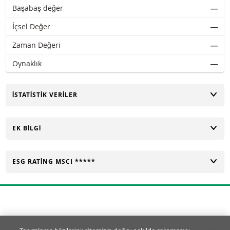
Başabaş değer
―
İçsel Değer
―
Zaman Değeri
―
Oynaklık
―
AÇ
İSTATISTIK VERILER
AÇ
EK BILGI
AÇ
ESG RATING MSCI *****
Tanımlama Bilgisi Ayarları