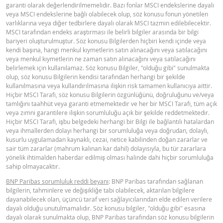
garanti olarak değerlendirilmemelidir. Bazı fonlar MSCI endekslerine dayalı
veya MSCI endekslerine bağlı olabilecek olup, söz konusu fonun yönetilen
varlıklarına veya diğer tedbirlere dayalı olarak MSCI tazmin edilebilecektir.
MSCI tarafından endeks araştırması ile belirli bilgiler arasında bir bilgi
bariyeri oluşturulmuştur. Söz konusu Bilgilerden hiçbiri kendi içinde veya
kendi başına, hangi menkul kıymetlerin satın alınacağını veya satılacağını
veya menkul kıymetlerin ne zaman satın alınacağını veya satılacağını
belirlemek için kullanılamaz. Söz konusu Bilgiler, "olduğu gibi" sunulmakta
olup, söz konusu Bilgilerin kendisi tarafından herhangi bir şekilde
kullanılmasına veya kullandırılmasına ilişkin risk tamamen kullanıcıya aittir.
Hiçbir MSCI Tarafı, söz konusu Bilgilerin özgünlüğünü, doğruluğunu ve/veya
tamlığını taahhüt veya garanti etmemektedir ve her bir MSCI Tarafı, tüm açık
veya zımni garantilere ilişkin sorumluluğu açık bir şekilde reddetmektedir.
Hiçbir MSCI Tarafı, işbu belgedeki herhangi bir Bilgi ile bağlantılı hatalardan
veya ihmallerden dolayı herhangi bir sorumluluğa veya doğrudan, dolaylı,
kusurlu uygulamadan kaynaklı, cezai, netice kabilinden doğan zararlar ve
sair tüm zararlar (mahrum kalınan kar dahil) dolayısıyla, bu tür zararlara
yönelik ihtimalden haberdar edilmiş olması halinde dahi hiçbir sorumluluğa
sahip olmayacaktır.
BNP Paribas sorumluluk reddi beyanı
: BNP Paribas tarafından sağlanan
bilgilerin, tahminlere ve değişikliğe tabi olabilecek, aktarılan bilgilere
dayanabilecek olan, üçüncü taraf veri sağlayıcılarından elde edilen verilere
dayalı olduğu unutulmamalıdır. Söz konusu bilgiler, "olduğu gibi" esasına
dayalı olarak sunulmakta olup, BNP Paribas tarafından söz konusu bilgilerin