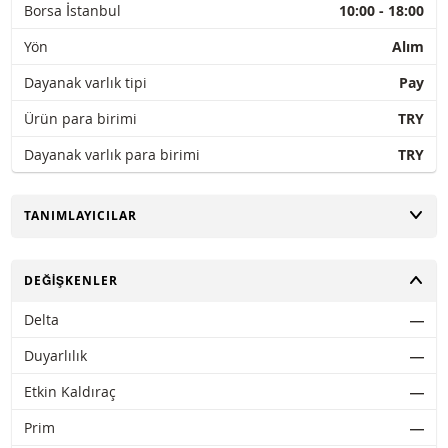
Borsa İstanbul
10:00 - 18:00
Yön
Alım
Dayanak varlık tipi
Pay
Ürün para birimi
TRY
Dayanak varlık para birimi
TRY
AÇ
TANIMLAYICILAR
AÇ
DEĞIŞKENLER
Delta
―
Duyarlılık
―
Etkin Kaldıraç
―
Prim
―