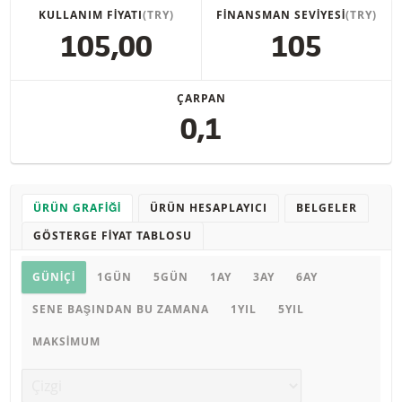
KULLANIM FIYATI
(TRY)
FINANSMAN SEVIYESI
(TRY)
105,00
105
ÇARPAN
0,1
ÜRÜN GRAFIĞI
ÜRÜN HESAPLAYICI
BELGELER
GÖSTERGE FIYAT TABLOSU
Ürün grafiği
GÜNIÇI
1GÜN
5GÜN
1AY
3AY
6AY
SENE BAŞINDAN BU ZAMANA
1YIL
5YIL
MAKSIMUM
Grafik türü