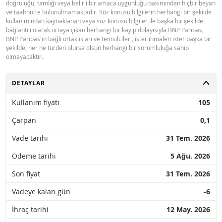
doğruluğu, tamlığı veya belirli bir amaca uygunluğu bakımından hiçbir beyan
ve taahhütte bulunulmamaktadır. Söz konusu bilgilerin herhangi bir şekilde
kullanımından kaynaklanan veya söz konusu bilgiler ile başka bir şekilde
bağlantılı olarak ortaya çıkan herhangi bir kayıp dolayısıyla BNP Paribas,
BNP Paribas'ın bağlı ortaklıkları ve temsilcileri, ister ihmalen ister başka bir
şekilde, her ne türden olursa olsun herhangi bir sorumluluğa sahip
olmayacaktır.
AÇ
DETAYLAR
Kullanım fiyatı
105
Çarpan
0,1
Vade tarihi
31 Tem. 2026
Ödeme tarihi
5 Ağu. 2026
Son fiyat
31 Tem. 2026
Vadeye kalan gün
-6
İhraç tarihi
12 May. 2026