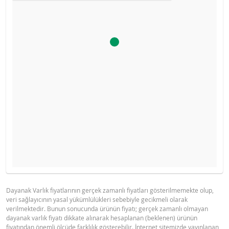
Ürün primi doğru hesaplanamayacak kadar düşüktü, hesa
YASAL DOKÜMANLAR
GÖSTERGE FIYAT TABLOSU
makinesini devre dışı bıraktık.
Gösterge fiyat hesaplanamadı.
Dayanak Varlık fiyatlarının gerçek zamanlı fiyatları gösterilmemekte olup,
veri sağlayıcının yasal yükümlülükleri sebebiyle gecikmeli olarak
BNPP SPK ONAYLI OZET (12 MAYIS
PDF
verilmektedir. Bunun sonucunda ürünün fiyatı; gerçek zamanlı olmayan
2026 IHRACI)
dayanak varlık fiyatı dikkate alınarak hesaplanan (beklenen) ürünün
fiyatından önemli ölçüde farklılık gösterebilir. İnternet sitemizde yayınlanan