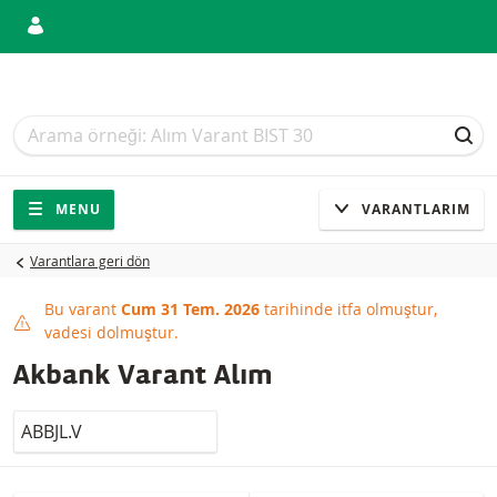
Arama
Arama
ARA
Gezinti
Sitede gezinti
MENU
VARANTLARIM
Varantlara geri dön
Bu varant
Cum 31 Tem. 2026
tarihinde itfa olmuştur,
This product has expired
vadesi dolmuştur.
Akbank Varant Alım
LocalCode