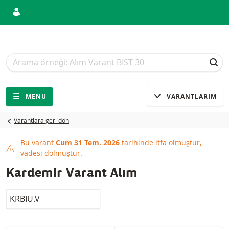
Arama
Arama
ARA
Gezinti
Sitede gezinti
MENU
VARANTLARIM
Varantlara geri dön
Bu varant
Cum 31 Tem. 2026
tarihinde itfa olmuştur,
This product has expired
vadesi dolmuştur.
Kardemir Varant Alım
LocalCode