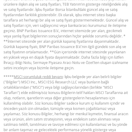
ürünlere ilişkin alış ve satış fiyatları, TEB Yatırım’ın gösterge niteliğindeki alış
BNPP SPK ONAYLI SERMAYE PIYASASI
ve satış fiyatlarıdır. İşbu fiyatlar Borsa İstanbul’daki güncel alış ve satış
PDF
fiyatlarından farklılık gösterebilir. Ek olarak, işbu internet sitesi başka
ARACI NOTU (12 MAYIS 2026 IHRACI) 1
taraflara ait herhangi bir alış ve satış fiyatı göstermemektedir. Güncel alış ve
satış fiyatları için, veri sağlayıcınız veya banka/aracı kurumunuz ile iletişime
geçiniz. BNP Paribas Issuance B.V., internet sitemizde yer alan, gecikmeli
BNPP SPK ONAYLI SERMAYE PIYASASI
veya yanlış fiyat bilgilerinin sonuçlarından hiçbir şekilde sorumlu değildir. *
PDF
ARACI NOTU (12 MAYIS 2026 IHRACI) 2
**İnternet sitesinde yer alan günlük kapanış fiyatlarına dayanmaktadır.
Günlük kapanış fiyatı, BNP Paribas Issuance B.V.’nin ilgili gündeki son alış ve
satış fiyatının ortalamasıdır. **Gün içerisinde internet sitesinde yayınlanan
en yüksek veya en düşük fiyata dayanmaktadır. Daha fazla bilgi için lütfen
FIYAT BILGISI
İhraççı Bilgi Notu, Sermaye Piyasası Aracı Notu ve Özet’ten oluşan izahname
setini inceleyin veya bizimle iletişime geçin.
*****
MSCI sorumluluk reddi beyanı
: İşbu belgede yer alan belirli bilgiler
Latest Product Quotes
CSV
("Bilgiler") MSCI Inc., MSCI ESG Research LLC veya bunların bağlı
ortaklıklarından ("MSCI") veya bilgi sağlayıcılarından (birlikte "MSCI
Tarafları") elde edilmiş/söz konusu Bilgilerin telif hakları MSCI Taraflarına ait
olup, notların, işaretlerin veya diğer göstergelerin hesaplanması için
kullanılmış olabilir. Söz konusu Bilgiler sadece kurum içi kullanım içindir ve
önceden yazılı izin olmadan, tümüyle veya kısmen çoğaltılamaz veya
yayılamaz. Söz konusu Bilgiler, herhangi bir menkul kıymetin, finansal aracın
veya ürünün, alım satım stratejisinin, veya endeksin satın alınması veya
satılması teklifi, tanıtılması ve tavsiye edilmesi için kullanılamaz ve bu yönde
bir anlam taşımaz ve gelecekteki performansa yönelik gösterge veya