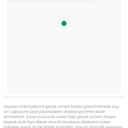
Ürün primi doğru hesaplanamayacak kadar düşüktü, hesa
YASAL DOKÜMANLAR
GÖSTERGE FIYAT TABLOSU
makinesini devre dışı bıraktık.
Gösterge fiyat hesaplanamadı.
Dayanak Varlık fiyatlarının gerçek zamanlı fiyatları gösterilmemekte olup,
veri sağlayıcının yasal yükümlülükleri sebebiyle gecikmeli olarak
BNPP SPK ONAYLI OZET (12 MAYIS
PDF
verilmektedir. Bunun sonucunda ürünün fiyatı; gerçek zamanlı olmayan
2026 IHRACI)
dayanak varlık fiyatı dikkate alınarak hesaplanan (beklenen) ürünün
fiyatından önemli ölçüde farklılık gösterebilir. İnternet sitemizde yayınlanan