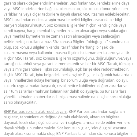
garanti olarak değerlendirilmemelidir. Bazı fonlar MSCI endekslerine dayalı
veya MSCI endekslerine bağlı olabilecek olup, söz konusu fonun yönetilen
varlıklarına veya diğer tedbirlere dayalı olarak MSCI tazmin edilebilecektir.
MSCI tarafından endeks araştırması ile belirli bilgiler arasında bir bilgi
bariyeri oluşturulmuştur. Söz konusu Bilgilerden hiçbiri kendi içinde veya
kendi başına, hangi menkul kıymetlerin satın alınacağını veya satılacağını
veya menkul kıymetlerin ne zaman satın alınacağını veya satılacağını
belirlemek için kullanılamaz. Söz konusu Bilgiler, "olduğu gibi" sunulmakta
olup, söz konusu Bilgilerin kendisi tarafından herhangi bir şekilde
kullanılmasına veya kullandırılmasına ilişkin risk tamamen kullanıcıya aittir.
Hiçbir MSCI Tarafı, söz konusu Bilgilerin özgünlüğünü, doğruluğunu ve/veya
tamlığını taahhüt veya garanti etmemektedir ve her bir MSCI Tarafı, tüm açık
veya zımni garantilere ilişkin sorumluluğu açık bir şekilde reddetmektedir.
Hiçbir MSCI Tarafı, işbu belgedeki herhangi bir Bilgi ile bağlantılı hatalardan
veya ihmallerden dolayı herhangi bir sorumluluğa veya doğrudan, dolaylı,
kusurlu uygulamadan kaynaklı, cezai, netice kabilinden doğan zararlar ve
sair tüm zararlar (mahrum kalınan kar dahil) dolayısıyla, bu tür zararlara
yönelik ihtimalden haberdar edilmiş olması halinde dahi hiçbir sorumluluğa
sahip olmayacaktır.
BNP Paribas sorumluluk reddi beyanı
: BNP Paribas tarafından sağlanan
bilgilerin, tahminlere ve değişikliğe tabi olabilecek, aktarılan bilgilere
dayanabilecek olan, üçüncü taraf veri sağlayıcılarından elde edilen verilere
dayalı olduğu unutulmamalıdır. Söz konusu bilgiler, "olduğu gibi" esasına
dayalı olarak sunulmakta olup, BNP Paribas tarafından söz konusu bilgilerin