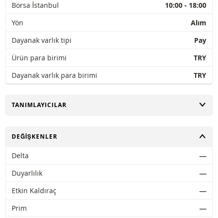
Borsa İstanbul
10:00 - 18:00
Yön
Alım
Dayanak varlık tipi
Pay
Ürün para birimi
TRY
Dayanak varlık para birimi
TRY
AÇ
TANIMLAYICILAR
AÇ
DEĞIŞKENLER
Delta
―
Duyarlılık
―
Etkin Kaldıraç
―
Prim
―