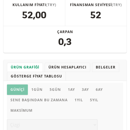
KULLANIM FIYATI
(TRY)
FINANSMAN SEVIYESI
(TRY)
52,00
52
ÇARPAN
0,3
ÜRÜN GRAFIĞI
ÜRÜN HESAPLAYICI
BELGELER
GÖSTERGE FIYAT TABLOSU
Ürün grafiği
GÜNIÇI
1GÜN
5GÜN
1AY
3AY
6AY
SENE BAŞINDAN BU ZAMANA
1YIL
5YIL
MAKSIMUM
Grafik türü