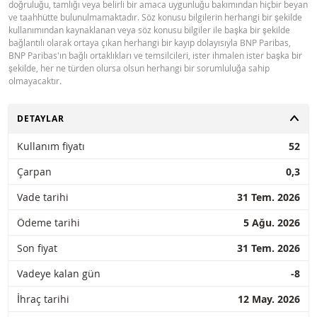
doğruluğu, tamlığı veya belirli bir amaca uygunluğu bakımından hiçbir beyan
ve taahhütte bulunulmamaktadır. Söz konusu bilgilerin herhangi bir şekilde
kullanımından kaynaklanan veya söz konusu bilgiler ile başka bir şekilde
bağlantılı olarak ortaya çıkan herhangi bir kayıp dolayısıyla BNP Paribas,
BNP Paribas'ın bağlı ortaklıkları ve temsilcileri, ister ihmalen ister başka bir
şekilde, her ne türden olursa olsun herhangi bir sorumluluğa sahip
olmayacaktır.
AÇ
DETAYLAR
Kullanım fiyatı
52
Çarpan
0,3
Vade tarihi
31 Tem. 2026
Ödeme tarihi
5 Ağu. 2026
Son fiyat
31 Tem. 2026
Vadeye kalan gün
-8
İhraç tarihi
12 May. 2026