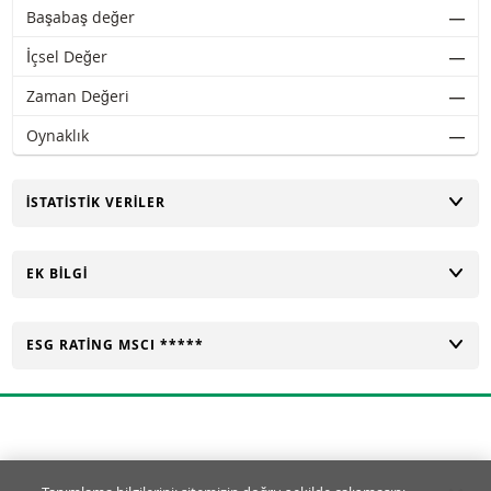
Başabaş değer
―
İçsel Değer
―
Zaman Değeri
―
Oynaklık
―
AÇ
İSTATISTIK VERILER
AÇ
EK BILGI
AÇ
ESG RATING MSCI *****
Tanımlama Bilgisi Ayarları