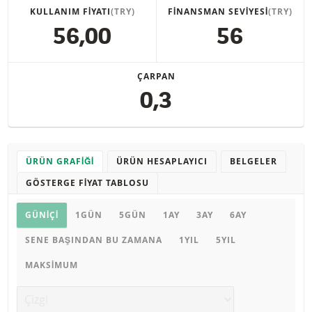
KULLANIM FIYATI
(TRY)
FINANSMAN SEVIYESI
(TRY)
56,00
56
ÇARPAN
0,3
ÜRÜN GRAFIĞI
ÜRÜN HESAPLAYICI
BELGELER
GÖSTERGE FIYAT TABLOSU
Ürün grafiği
GÜNIÇI
1GÜN
5GÜN
1AY
3AY
6AY
SENE BAŞINDAN BU ZAMANA
1YIL
5YIL
MAKSIMUM
Grafik türü