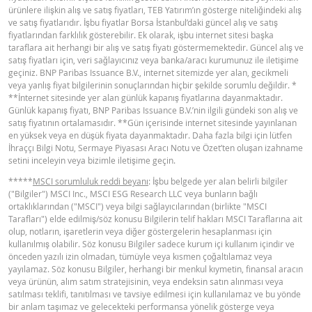
ürünlere ilişkin alış ve satış fiyatları, TEB Yatırım’ın gösterge niteliğindeki alış
BNPP SPK ONAYLI SERMAYE PIYASASI
ve satış fiyatlarıdır. İşbu fiyatlar Borsa İstanbul’daki güncel alış ve satış
PDF
fiyatlarından farklılık gösterebilir. Ek olarak, işbu internet sitesi başka
ARACI NOTU (12 MAYIS 2026 IHRACI) 1
taraflara ait herhangi bir alış ve satış fiyatı göstermemektedir. Güncel alış ve
satış fiyatları için, veri sağlayıcınız veya banka/aracı kurumunuz ile iletişime
geçiniz. BNP Paribas Issuance B.V., internet sitemizde yer alan, gecikmeli
BNPP SPK ONAYLI SERMAYE PIYASASI
veya yanlış fiyat bilgilerinin sonuçlarından hiçbir şekilde sorumlu değildir. *
PDF
ARACI NOTU (12 MAYIS 2026 IHRACI) 2
**İnternet sitesinde yer alan günlük kapanış fiyatlarına dayanmaktadır.
Günlük kapanış fiyatı, BNP Paribas Issuance B.V.’nin ilgili gündeki son alış ve
satış fiyatının ortalamasıdır. **Gün içerisinde internet sitesinde yayınlanan
en yüksek veya en düşük fiyata dayanmaktadır. Daha fazla bilgi için lütfen
FIYAT BILGISI
İhraççı Bilgi Notu, Sermaye Piyasası Aracı Notu ve Özet’ten oluşan izahname
setini inceleyin veya bizimle iletişime geçin.
*****
MSCI sorumluluk reddi beyanı
: İşbu belgede yer alan belirli bilgiler
Latest Product Quotes
CSV
("Bilgiler") MSCI Inc., MSCI ESG Research LLC veya bunların bağlı
ortaklıklarından ("MSCI") veya bilgi sağlayıcılarından (birlikte "MSCI
Tarafları") elde edilmiş/söz konusu Bilgilerin telif hakları MSCI Taraflarına ait
olup, notların, işaretlerin veya diğer göstergelerin hesaplanması için
kullanılmış olabilir. Söz konusu Bilgiler sadece kurum içi kullanım içindir ve
önceden yazılı izin olmadan, tümüyle veya kısmen çoğaltılamaz veya
yayılamaz. Söz konusu Bilgiler, herhangi bir menkul kıymetin, finansal aracın
veya ürünün, alım satım stratejisinin, veya endeksin satın alınması veya
satılması teklifi, tanıtılması ve tavsiye edilmesi için kullanılamaz ve bu yönde
bir anlam taşımaz ve gelecekteki performansa yönelik gösterge veya