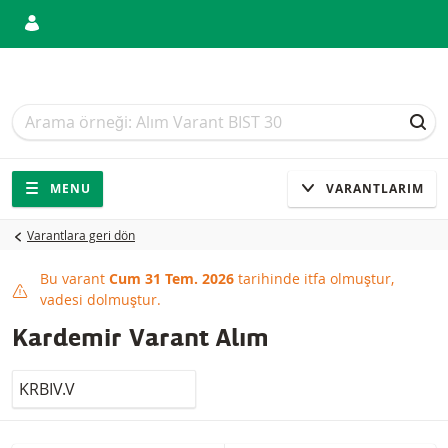
Arama
Arama
ARA
Gezinti
Sitede gezinti
MENU
VARANTLARIM
Varantlara geri dön
Bu varant
Cum 31 Tem. 2026
tarihinde itfa olmuştur,
This product has expired
vadesi dolmuştur.
Kardemir Varant Alım
LocalCode