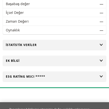
Başabaş değer
―
İçsel Değer
―
Zaman Değeri
―
Oynaklık
―
AÇ
İSTATISTIK VERILER
AÇ
EK BILGI
AÇ
ESG RATING MSCI *****
Tanımlama Bilgisi Ayarları