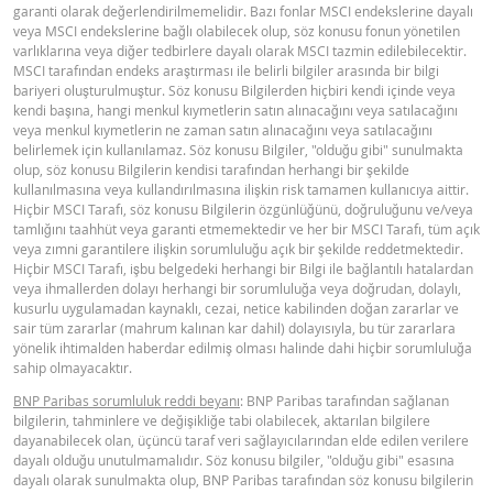
garanti olarak değerlendirilmemelidir. Bazı fonlar MSCI endekslerine dayalı
veya MSCI endekslerine bağlı olabilecek olup, söz konusu fonun yönetilen
varlıklarına veya diğer tedbirlere dayalı olarak MSCI tazmin edilebilecektir.
MSCI tarafından endeks araştırması ile belirli bilgiler arasında bir bilgi
bariyeri oluşturulmuştur. Söz konusu Bilgilerden hiçbiri kendi içinde veya
kendi başına, hangi menkul kıymetlerin satın alınacağını veya satılacağını
veya menkul kıymetlerin ne zaman satın alınacağını veya satılacağını
belirlemek için kullanılamaz. Söz konusu Bilgiler, "olduğu gibi" sunulmakta
olup, söz konusu Bilgilerin kendisi tarafından herhangi bir şekilde
kullanılmasına veya kullandırılmasına ilişkin risk tamamen kullanıcıya aittir.
Hiçbir MSCI Tarafı, söz konusu Bilgilerin özgünlüğünü, doğruluğunu ve/veya
tamlığını taahhüt veya garanti etmemektedir ve her bir MSCI Tarafı, tüm açık
veya zımni garantilere ilişkin sorumluluğu açık bir şekilde reddetmektedir.
Hiçbir MSCI Tarafı, işbu belgedeki herhangi bir Bilgi ile bağlantılı hatalardan
veya ihmallerden dolayı herhangi bir sorumluluğa veya doğrudan, dolaylı,
kusurlu uygulamadan kaynaklı, cezai, netice kabilinden doğan zararlar ve
sair tüm zararlar (mahrum kalınan kar dahil) dolayısıyla, bu tür zararlara
yönelik ihtimalden haberdar edilmiş olması halinde dahi hiçbir sorumluluğa
sahip olmayacaktır.
BNP Paribas sorumluluk reddi beyanı
: BNP Paribas tarafından sağlanan
bilgilerin, tahminlere ve değişikliğe tabi olabilecek, aktarılan bilgilere
dayanabilecek olan, üçüncü taraf veri sağlayıcılarından elde edilen verilere
dayalı olduğu unutulmamalıdır. Söz konusu bilgiler, "olduğu gibi" esasına
dayalı olarak sunulmakta olup, BNP Paribas tarafından söz konusu bilgilerin