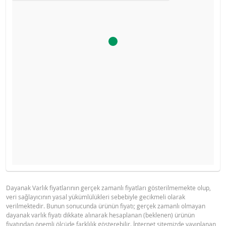
Ürün primi doğru hesaplanamayacak kadar düşüktü, hesa
YASAL DOKÜMANLAR
GÖSTERGE FIYAT TABLOSU
makinesini devre dışı bıraktık.
Gösterge fiyat hesaplanamadı.
Dayanak Varlık fiyatlarının gerçek zamanlı fiyatları gösterilmemekte olup,
veri sağlayıcının yasal yükümlülükleri sebebiyle gecikmeli olarak
BNPP SPK ONAYLI OZET (12 MAYIS
PDF
verilmektedir. Bunun sonucunda ürünün fiyatı; gerçek zamanlı olmayan
2026 IHRACI)
dayanak varlık fiyatı dikkate alınarak hesaplanan (beklenen) ürünün
fiyatından önemli ölçüde farklılık gösterebilir. İnternet sitemizde yayınlanan