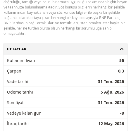
doğruluğu, tamlığı veya belirli bir amaca uygunluğu bakımından hiçbir beyan
ve taahhütte bulunulmamaktadır. Söz konusu bilgilerin herhangi bir şekilde
kullanımından kaynaklanan veya söz konusu bilgiler ile başka bir şekilde
bağlantılı olarak ortaya çıkan herhangi bir kayıp dolayısıyla BNP Paribas,
BNP Paribas'ın bağlı ortaklıkları ve temsilcileri, ister ihmalen ister başka bir
şekilde, her ne türden olursa olsun herhangi bir sorumluluğa sahip
olmayacaktır.
AÇ
DETAYLAR
Kullanım fiyatı
56
Çarpan
0,3
Vade tarihi
31 Tem. 2026
Ödeme tarihi
5 Ağu. 2026
Son fiyat
31 Tem. 2026
Vadeye kalan gün
-8
İhraç tarihi
12 May. 2026