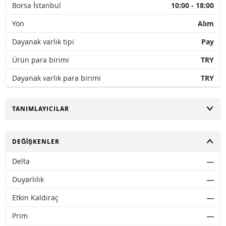
Borsa İstanbul
10:00 - 18:00
Yön
Alım
Dayanak varlık tipi
Pay
Ürün para birimi
TRY
Dayanak varlık para birimi
TRY
AÇ
TANIMLAYICILAR
AÇ
DEĞIŞKENLER
Delta
―
Duyarlılık
―
Etkin Kaldıraç
―
Prim
―