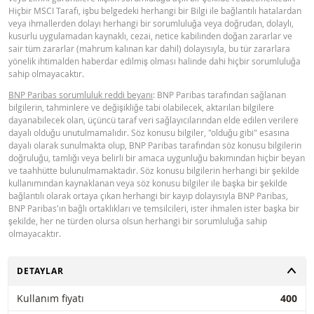
Hiçbir MSCI Tarafı, işbu belgedeki herhangi bir Bilgi ile bağlantılı hatalardan
268,95
0,002
veya ihmallerden dolayı herhangi bir sorumluluğa veya doğrudan, dolaylı,
kusurlu uygulamadan kaynaklı, cezai, netice kabilinden doğan zararlar ve
sair tüm zararlar (mahrum kalınan kar dahil) dolayısıyla, bu tür zararlara
yönelik ihtimalden haberdar edilmiş olması halinde dahi hiçbir sorumluluğa
sahip olmayacaktır.
BNP Paribas sorumluluk reddi beyanı
: BNP Paribas tarafından sağlanan
bilgilerin, tahminlere ve değişikliğe tabi olabilecek, aktarılan bilgilere
dayanabilecek olan, üçüncü taraf veri sağlayıcılarından elde edilen verilere
dayalı olduğu unutulmamalıdır. Söz konusu bilgiler, "olduğu gibi" esasına
dayalı olarak sunulmakta olup, BNP Paribas tarafından söz konusu bilgilerin
doğruluğu, tamlığı veya belirli bir amaca uygunluğu bakımından hiçbir beyan
ve taahhütte bulunulmamaktadır. Söz konusu bilgilerin herhangi bir şekilde
kullanımından kaynaklanan veya söz konusu bilgiler ile başka bir şekilde
bağlantılı olarak ortaya çıkan herhangi bir kayıp dolayısıyla BNP Paribas,
BNP Paribas'ın bağlı ortaklıkları ve temsilcileri, ister ihmalen ister başka bir
şekilde, her ne türden olursa olsun herhangi bir sorumluluğa sahip
olmayacaktır.
AÇ
DETAYLAR
Kullanım fiyatı
400