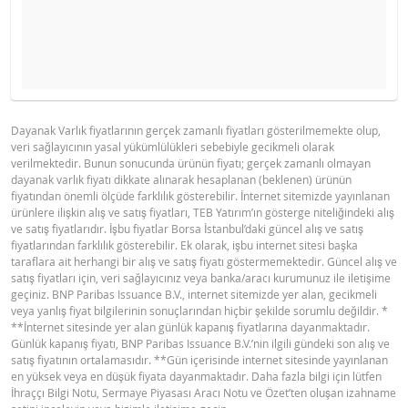
Ürün primi doğru hesaplanamayacak kadar düşüktü, hesa
YASAL DOKÜMANLAR
GÖSTERGE FIYAT TABLOSU
makinesini devre dışı bıraktık.
Hesaplayıcı sonuçları yalnızca bilgi amaçlı sunulmuştur,
Dayanak Varlık fiyatlarının gerçek zamanlı fiyatları gösterilmemekte olup,
veri sağlayıcının yasal yükümlülükleri sebebiyle gecikmeli olarak
endikatiftir ve herhangi bir BNP Paribas Grup şirketinin bu tür 
BNPP SPK ONAYLI OZET (12 MAYIS
PDF
verilmektedir. Bunun sonucunda ürünün fiyatı; gerçek zamanlı olmayan
2026 IHRACI)
teklifine veya taahhüdüne konu olamaz.
dayanak varlık fiyatı dikkate alınarak hesaplanan (beklenen) ürünün
fiyatından önemli ölçüde farklılık gösterebilir. İnternet sitemizde yayınlanan
DAYANAK VARLIK FIYAT
VARANT GÖSTERGE FIYAT
ürünlere ilişkin alış ve satış fiyatları, TEB Yatırım’ın gösterge niteliğindeki alış
SEVIYESI
SEVIYESI
BNPP SPK ONAYLI SERMAYE PIYASASI
ve satış fiyatlarıdır. İşbu fiyatlar Borsa İstanbul’daki güncel alış ve satış
PDF
fiyatlarından farklılık gösterebilir. Ek olarak, işbu internet sitesi başka
ARACI NOTU (12 MAYIS 2026 IHRACI) 1
279,95
0,009
taraflara ait herhangi bir alış ve satış fiyatı göstermemektedir. Güncel alış ve
satış fiyatları için, veri sağlayıcınız veya banka/aracı kurumunuz ile iletişime
279,4
0,009
geçiniz. BNP Paribas Issuance B.V., internet sitemizde yer alan, gecikmeli
BNPP SPK ONAYLI SERMAYE PIYASASI
veya yanlış fiyat bilgilerinin sonuçlarından hiçbir şekilde sorumlu değildir. *
278,85
0,008
PDF
ARACI NOTU (12 MAYIS 2026 IHRACI) 2
**İnternet sitesinde yer alan günlük kapanış fiyatlarına dayanmaktadır.
Günlük kapanış fiyatı, BNP Paribas Issuance B.V.’nin ilgili gündeki son alış ve
278,3
0,008
satış fiyatının ortalamasıdır. **Gün içerisinde internet sitesinde yayınlanan
277,75
0,007
en yüksek veya en düşük fiyata dayanmaktadır. Daha fazla bilgi için lütfen
FIYAT BILGISI
İhraççı Bilgi Notu, Sermaye Piyasası Aracı Notu ve Özet’ten oluşan izahname
277,2
0,007