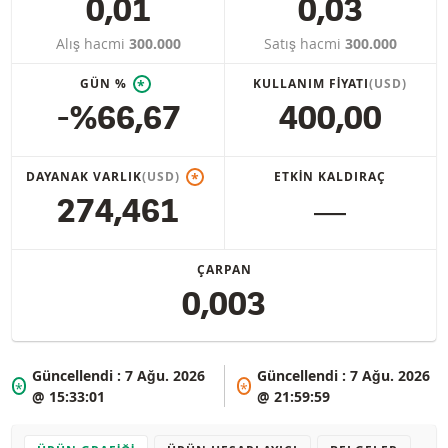
0,01
0,03
Alış hacmi
300.000
Satış hacmi
300.000
GÜN %
KULLANIM FIYATI
(USD)
*
-%66,67
400,00
DAYANAK VARLIK
(USD)
ETKIN KALDIRAÇ
*
274,461
―
ÇARPAN
0,003
Güncellendi :
7 Ağu. 2026
Güncellendi :
7 Ağu. 2026
*
*
@ 15:33:01
@ 21:59:59