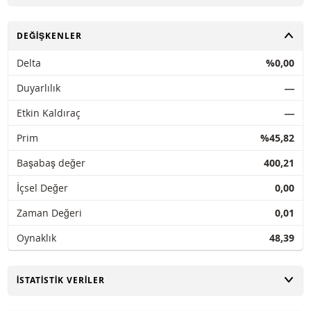
AÇ
DEĞIŞKENLER
Delta
%0,00
Duyarlılık
―
Etkin Kaldıraç
―
Prim
%45,82
Başabaş değer
400,21
İçsel Değer
0,00
Zaman Değeri
0,01
Oynaklık
48,39
AÇ
İSTATISTIK VERILER