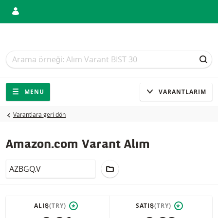
Arama
Arama
ARA
Gezinti
Sitede gezinti
MENU
VARANTLARIM
Varantlara geri dön
Amazon.com Varant Alım
LocalCode
PORTFÖY'E EKLE
ALIŞ
(TRY)
SATIŞ
(TRY)
*
*