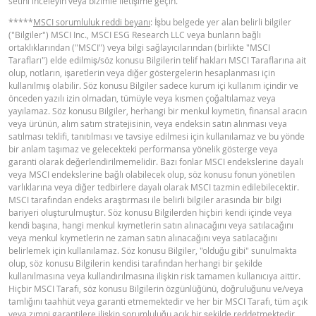
setini inceleyin veya bizimle iletişime geçin.
*****
MSCI sorumluluk reddi beyanı
: İşbu belgede yer alan belirli bilgiler
276,65
0,006
Latest Product Quotes
CSV
("Bilgiler") MSCI Inc., MSCI ESG Research LLC veya bunların bağlı
276,1
0,006
ortaklıklarından ("MSCI") veya bilgi sağlayıcılarından (birlikte "MSCI
Tarafları") elde edilmiş/söz konusu Bilgilerin telif hakları MSCI Taraflarına ait
275,55
0,005
olup, notların, işaretlerin veya diğer göstergelerin hesaplanması için
kullanılmış olabilir. Söz konusu Bilgiler sadece kurum içi kullanım içindir ve
275
0,005
önceden yazılı izin olmadan, tümüyle veya kısmen çoğaltılamaz veya
yayılamaz. Söz konusu Bilgiler, herhangi bir menkul kıymetin, finansal aracın
273,9
0,004
veya ürünün, alım satım stratejisinin, veya endeksin satın alınması veya
satılması teklifi, tanıtılması ve tavsiye edilmesi için kullanılamaz ve bu yönde
273,35
0,004
bir anlam taşımaz ve gelecekteki performansa yönelik gösterge veya
garanti olarak değerlendirilmemelidir. Bazı fonlar MSCI endekslerine dayalı
272,8
0,004
veya MSCI endekslerine bağlı olabilecek olup, söz konusu fonun yönetilen
varlıklarına veya diğer tedbirlere dayalı olarak MSCI tazmin edilebilecektir.
272,25
0,003
MSCI tarafından endeks araştırması ile belirli bilgiler arasında bir bilgi
bariyeri oluşturulmuştur. Söz konusu Bilgilerden hiçbiri kendi içinde veya
271,7
0,003
kendi başına, hangi menkul kıymetlerin satın alınacağını veya satılacağını
veya menkul kıymetlerin ne zaman satın alınacağını veya satılacağını
271,15
0,003
belirlemek için kullanılamaz. Söz konusu Bilgiler, "olduğu gibi" sunulmakta
270,6
0,003
olup, söz konusu Bilgilerin kendisi tarafından herhangi bir şekilde
kullanılmasına veya kullandırılmasına ilişkin risk tamamen kullanıcıya aittir.
270,05
0,002
Hiçbir MSCI Tarafı, söz konusu Bilgilerin özgünlüğünü, doğruluğunu ve/veya
tamlığını taahhüt veya garanti etmemektedir ve her bir MSCI Tarafı, tüm açık
269,5
0,002
veya zımni garantilere ilişkin sorumluluğu açık bir şekilde reddetmektedir.