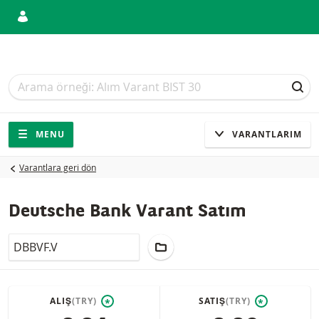
Arama
Arama
ARA
Gezinti
Sitede gezinti
MENU
VARANTLARIM
Varantlara geri dön
Deutsche Bank Varant Satım
LocalCode
PORTFÖY'E EKLE
ALIŞ
(TRY)
SATIŞ
(TRY)
*
*