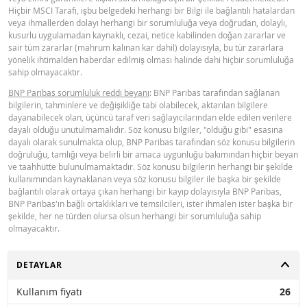
olmak üzere sonuca bağlı hasardan sorumlu tutulamaz. Girilen döviz kuru
Hiçbir MSCI Tarafı, işbu belgedeki herhangi bir Bilgi ile bağlantılı hatalardan
verileri BNP Paribas kaynaklıdır ve sadece belirtilen tarihte geçerlidir.
32,2
0,037
veya ihmallerden dolayı herhangi bir sorumluluğa veya doğrudan, dolaylı,
Hesaplayıcıda gösterilen fiyatlar endikatiftir ve yalnızca bilgilendirme amaçlı
kusurlu uygulamadan kaynaklı, cezai, netice kabilinden doğan zararlar ve
Dayanak varlık fiyat bilgisi, herhangi bir pay, endeks, emtia, döviz, tahvil vey
sair tüm zararlar (mahrum kalınan kar dahil) dolayısıyla, bu tür zararlara
başka bir finansal aracın alınması veya satılmasına öneri teşkil etmez. Bu
yönelik ihtimalden haberdar edilmiş olması halinde dahi hiçbir sorumluluğa
bilgilerin BNP Paribas’ın önceden açık izni alınmadan herhangi bir amaçla
sahip olmayacaktır.
tamamen veya kısmen çoğaltılması, dağıtılması veya kopyalanması yasaktır.
Daha fazla bilgi almak için; 0850 577 55 65 numaralı telefondan veya
BNP Paribas sorumluluk reddi beyanı
: BNP Paribas tarafından sağlanan
varant@tebyatirim.com.tr e-posta adresi üzerinden bizimle iletişime
bilgilerin, tahminlere ve değişikliğe tabi olabilecek, aktarılan bilgilere
geçebilirsiniz.
dayanabilecek olan, üçüncü taraf veri sağlayıcılarından elde edilen verilere
dayalı olduğu unutulmamalıdır. Söz konusu bilgiler, "olduğu gibi" esasına
dayalı olarak sunulmakta olup, BNP Paribas tarafından söz konusu bilgilerin
doğruluğu, tamlığı veya belirli bir amaca uygunluğu bakımından hiçbir beyan
ve taahhütte bulunulmamaktadır. Söz konusu bilgilerin herhangi bir şekilde
kullanımından kaynaklanan veya söz konusu bilgiler ile başka bir şekilde
bağlantılı olarak ortaya çıkan herhangi bir kayıp dolayısıyla BNP Paribas,
BNP Paribas'ın bağlı ortaklıkları ve temsilcileri, ister ihmalen ister başka bir
şekilde, her ne türden olursa olsun herhangi bir sorumluluğa sahip
olmayacaktır.
AÇ
DETAYLAR
Kullanım fiyatı
26