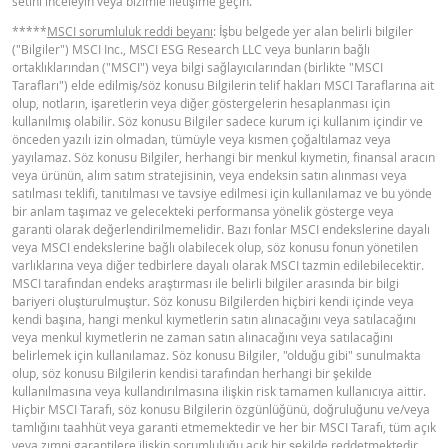
setini inceleyin veya bizimle iletişime geçin.
Gamma (% )
-
-
*****
MSCI sorumluluk reddi beyanı
: İşbu belgede yer alan belirli bilgiler
33,6
0,037
Latest Product Quotes
CSV
("Bilgiler") MSCI Inc., MSCI ESG Research LLC veya bunların bağlı
Vega (TRY)
-
-
33,5
0,037
ortaklıklarından ("MSCI") veya bilgi sağlayıcılarından (birlikte "MSCI
Tarafları") elde edilmiş/söz konusu Bilgilerin telif hakları MSCI Taraflarına ait
Teta (TRY/gün )
-
-
33,4
0,036
olup, notların, işaretlerin veya diğer göstergelerin hesaplanması için
kullanılmış olabilir. Söz konusu Bilgiler sadece kurum içi kullanım içindir ve
33,3
0,036
önceden yazılı izin olmadan, tümüyle veya kısmen çoğaltılamaz veya
yayılamaz. Söz konusu Bilgiler, herhangi bir menkul kıymetin, finansal aracın
Hesaplayıcı sonuçları yalnızca bilgi amaçlı
33,1
0,036
veya ürünün, alım satım stratejisinin, veya endeksin satın alınması veya
sunulmuştur, endikatiftir ve herhangi bir BNP
satılması teklifi, tanıtılması ve tavsiye edilmesi için kullanılamaz ve bu yönde
33
0,036
bir anlam taşımaz ve gelecekteki performansa yönelik gösterge veya
Paribas Grup şirketinin bu tür bir teklifine vey
garanti olarak değerlendirilmemelidir. Bazı fonlar MSCI endekslerine dayalı
32,9
0,036
taahhüdüne konu olamaz.
veya MSCI endekslerine bağlı olabilecek olup, söz konusu fonun yönetilen
varlıklarına veya diğer tedbirlere dayalı olarak MSCI tazmin edilebilecektir.
32,8
0,036
MSCI tarafından endeks araştırması ile belirli bilgiler arasında bir bilgi
BNP Paribas; hukuk veya vergi müşaviriniz, muhasebeciniz veya yatırım
bariyeri oluşturulmuştur. Söz konusu Bilgilerden hiçbiri kendi içinde veya
32,7
0,036
danışmanınız olarak görülemez. Bu hesaplayıcıyla hesaplanan fiyatlarla, BN
kendi başına, hangi menkul kıymetlerin satın alınacağını veya satılacağını
Paribas tarafından sunulan ürünlerdeki işlemleriniz veya bağlantılı işlemleri
veya menkul kıymetlerin ne zaman satın alınacağını veya satılacağını
32,6
0,036
BNP Paribas’ın hiçbir şekilde itimata dayalı bir sorumluluğu bulunmamaktadı
belirlemek için kullanılamaz. Söz konusu Bilgiler, "olduğu gibi" sunulmakta
Gösterilen fiyatlar, güvenilir olduğu kabul edilen bilgileri temel alsa da bu
32,5
0,036
olup, söz konusu Bilgilerin kendisi tarafından herhangi bir şekilde
bilgilerin doğru ve tam olduğu garanti edilmez. BNP Paribas, hesaplayıcı ile
kullanılmasına veya kullandırılmasına ilişkin risk tamamen kullanıcıya aittir.
sunulan bilgilere ilişkin olarak herhangi bir garanti vermez ve sizin veya
32,4
0,037
Hiçbir MSCI Tarafı, söz konusu Bilgilerin özgünlüğünü, doğruluğunu ve/veya
danışmanlarınızın, hesaplayıcıyı veya burada yer alan bilgileri kullanmasınd
tamlığını taahhüt veya garanti etmemektedir ve her bir MSCI Tarafı, tüm açık
doğan herhangi bir doğrudan, dolaylı, özel, arızi, manevi ve kaydebilen kâr d
32,3
0,037
veya zımni garantilere ilişkin sorumluluğu açık bir şekilde reddetmektedir.