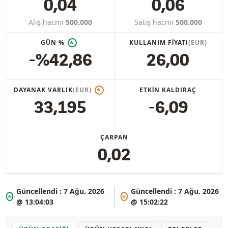
0,04
0,06
Alış hacmi
500.000
Satış hacmi
500.000
GÜN %
KULLANIM FIYATI
(EUR)
*
-%42,86
26,00
DAYANAK VARLIK
(EUR)
ETKIN KALDIRAÇ
*
33,195
-6,09
ÇARPAN
0,02
Güncellendi :
7 Ağu. 2026
Güncellendi :
7 Ağu. 2026
*
*
@ 13:04:03
@ 15:02:22