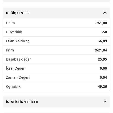
AÇ
DEĞIŞKENLER
Delta
-%1,00
Duyarlılık
-50
Etkin Kaldıraç
-6,09
Prim
%21,84
Başabaş değer
25,95
İçsel Değer
0,00
Zaman Değeri
0,04
Oynaklık
49,26
AÇ
İSTATISTIK VERILER