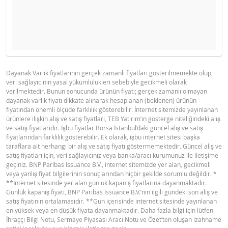
BEKLENEN DAYANAK VARLIK FIYATI
OYNAKLIK
YASAL DOKÜMANLAR
GÖSTERGE FIYAT TABLOSU
Hesaplayıcı sonuçları yalnızca bilgi amaçlı sunulmuştur,
Dayanak Varlık fiyatlarının gerçek zamanlı fiyatları gösterilmemekte olup,
veri sağlayıcının yasal yükümlülükleri sebebiyle gecikmeli olarak
endikatiftir ve herhangi bir BNP Paribas Grup şirketinin bu tür 
BNPP SPK ONAYLI OZET (12 MAYIS
PDF
verilmektedir. Bunun sonucunda ürünün fiyatı; gerçek zamanlı olmayan
2026 IHRACI)
ELDE TUTMA SÜRESI
teklifine veya taahhüdüne konu olamaz.
dayanak varlık fiyatı dikkate alınarak hesaplanan (beklenen) ürünün
fiyatından önemli ölçüde farklılık gösterebilir. İnternet sitemizde yayınlanan
1 Gün
1 Hafta
1 Yıl
DAYANAK VARLIK FIYAT
VARANT GÖSTERGE FIYAT
ürünlere ilişkin alış ve satış fiyatları, TEB Yatırım’ın gösterge niteliğindeki alış
SEVIYESI
SEVIYESI
BNPP SPK ONAYLI SERMAYE PIYASASI
ve satış fiyatlarıdır. İşbu fiyatlar Borsa İstanbul’daki güncel alış ve satış
PDF
fiyatlarından farklılık gösterebilir. Ek olarak, işbu internet sitesi başka
ARACI NOTU (12 MAYIS 2026 IHRACI) 1
34,2
0,038
taraflara ait herhangi bir alış ve satış fiyatı göstermemektedir. Güncel alış ve
satış fiyatları için, veri sağlayıcınız veya banka/aracı kurumunuz ile iletişime
34,1
0,038
geçiniz. BNP Paribas Issuance B.V., internet sitemizde yer alan, gecikmeli
BNPP SPK ONAYLI SERMAYE PIYASASI
GÜNCEL
HESAPLANDI
FA
veya yanlış fiyat bilgilerinin sonuçlarından hiçbir şekilde sorumlu değildir. *
34
0,038
PDF
ARACI NOTU (12 MAYIS 2026 IHRACI) 2
**İnternet sitesinde yer alan günlük kapanış fiyatlarına dayanmaktadır.
Prim
-
-
Günlük kapanış fiyatı, BNP Paribas Issuance B.V.’nin ilgili gündeki son alış ve
33,9
0,037
satış fiyatının ortalamasıdır. **Gün içerisinde internet sitesinde yayınlanan
Delta (% )
-
-
33,8
0,037
en yüksek veya en düşük fiyata dayanmaktadır. Daha fazla bilgi için lütfen
FIYAT BILGISI
İhraççı Bilgi Notu, Sermaye Piyasası Aracı Notu ve Özet’ten oluşan izahname
Kaldıraç
-
-
33,7
0,037